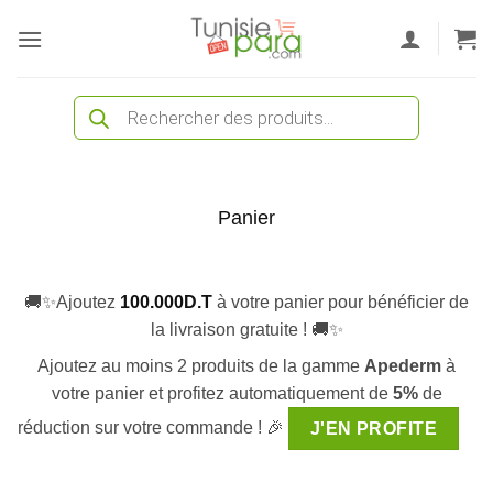
Passer
au
contenu
Recherche
de
produits
Panier
🚚✨Ajoutez
100.000
D.T
à votre panier pour bénéficier de
la livraison gratuite ! 🚚✨
Ajoutez au moins 2 produits de la gamme
Apederm
à
votre panier et profitez automatiquement de
5%
de
réduction sur votre commande ! 🎉
J'EN PROFITE