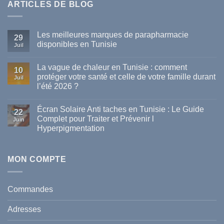
ARTICLES DE BLOG
Les meilleures marques de parapharmacie
29
disponibles en Tunisie
Juil
Aucun
commentaire
La vague de chaleur en Tunisie : comment
sur
10
Les
protéger votre santé et celle de votre famille durant
Juil
meilleures
l’été 2026 ?
marques
de
Aucun
parapharmacie
commentaire
disponibles
Écran Solaire Anti taches en Tunisie : Le Guide
sur
22
en
La
Complet pour Traiter et Prévenir l
Tunisie
Juin
vague
Hyperpigmentation
de
chaleur
Aucun
en
commentaire
Tunisie
sur
:
Écran
MON COMPTE
comment
Solaire
protéger
Anti
votre
taches
santé
en
et
Commandes
Tunisie
celle
:
de
Le
votre
Adresses
Guide
famille
Complet
durant
pour