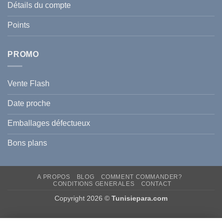
l’été
Détails du compte
Traiter
2026
et
?
Prévenir
Points
l
Hyperpigmentation
PROMO
Vente Flash
Date proche
Emballages défectueux
Bons plans
A PROPOS
BLOG
COMMENT COMMANDER?
CONDITIONS GENERALES
CONTACT
Copyright 2026 ©
Tunisiepara.com