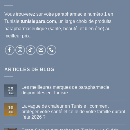
Vous trouverez sur votre
parapharmacie
numéro 1 en
Tunisie
tunisiepara.com
, un large choix de produits
parapharmaceutique (santé, beauté, et bien être) au
meilleur prix.
ARTICLES DE BLOG
Les meilleures marques de parapharmacie
29
disponibles en Tunisie
Juil
Aucun
commentaire
La vague de chaleur en Tunisie : comment
sur
10
Les
protéger votre santé et celle de votre famille durant
Juil
meilleures
l’été 2026 ?
marques
de
Aucun
parapharmacie
commentaire
disponibles