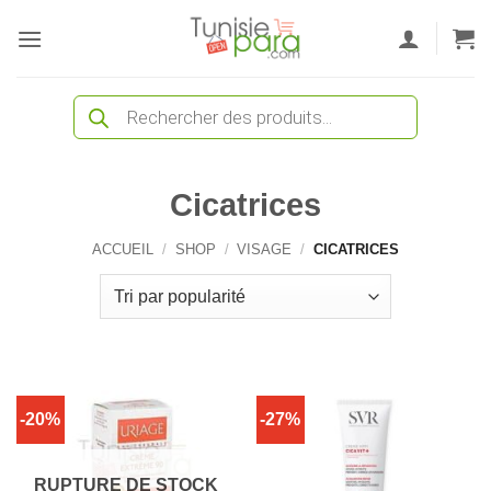
Passer
au
contenu
Recherche
de
produits
Cicatrices
ACCUEIL
/
SHOP
/
VISAGE
/
CICATRICES
-20%
-27%
RUPTURE DE STOCK