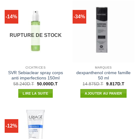
-14%
-34%
RUPTURE DE STOCK
CICATRICES
MARQUES
SVR Sebiaclear spray corps
dexpanthenol crème famille
anti imperfections 150ml
50 ml
Le
Le
Le
Le
58.240
D.T
50.000
D.T
14.875
D.T
9.817
D.T
prix
prix
prix
prix
initial
actuel
initial
actuel
LIRE LA SUITE
AJOUTER AU PANIER
était :
est :
était :
est :
58.240D.T.
50.000D.T.
14.875D.T.
9.817D.
-12%