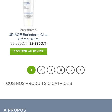
CICATRICES
URIAGE Bariederm Cica-
Crème, 40 ml
Le
Le
33.830
D.T
29.770
D.T
prix
prix
initial
actuel
AJOUTER AU PANIER
était :
est :
33.830D.T.
29.770D.T.
1
2
3
4
5
TOUS NOS PRODUITS CICATRICES
A PROPOS