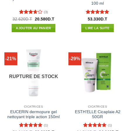
100 ml
(3)
Note
Note
5
sur
Le
Le
32.620
D.T
20.580
D.T
53.330
D.T
prix
prix
3.67
sur
5
initial
actuel
5
AJOUTER AU PANIER
LIRE LA SUITE
était :
est :
32.620D.T.
20.580D.T.
-21%
-29%
RUPTURE DE STOCK
CICATRICES
CICATRICES
EUCERIN dermopure gel
ESTH’ELLE Cicaplaie A2
nettoyant triple action 150ml
50GR
(1)
(1)