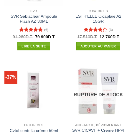
SVR
CICATRICES
SVR Sebiaclear Ampoule
ESTH’ELLE Cicaplaie A2
Flash AZ 30ML
15GR
(6)
(3)
Note
5
sur
Note
4.33
Le
Le
Le
Le
91.280
D.T
79.900
D.T
17.510
D.T
12.760
D.T
prix
prix
prix
prix
5
sur 5
initial
actuel
initial
actuel
LIRE LA SUITE
AJOUTER AU PANIER
était :
est :
était :
est :
91.280D.T.
79.900D.T.
17.510D.T.
12.760
-37%
RUPTURE DE STOCK
CICATRICES
ANTI-TACHE, DÉPIGMENTANT
SVR CICAVIT+ Crème HPPI
Cytol centella crème 50ml