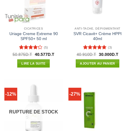
CICATRICES
ANTI-TACHE, DÉPIGMENTANT
Uriage Creme Extreme 90
SVR Cicavit+ Crème HPPI
SPF50+ 50 ml
40ml
(5)
(3)
Note
4.2
Note
5
sur
Le
Le
Le
Le
50.875
D.T
40.577
D.T
40.910
D.T
30.000
D.T
prix
prix
prix
prix
sur 5
5
initial
actuel
initial
actuel
LIRE LA SUITE
AJOUTER AU PANIER
était :
est :
était :
est :
50.875D.T.
40.577D.T.
40.910D.T.
30.000
-12%
-27%
RUPTURE DE STOCK