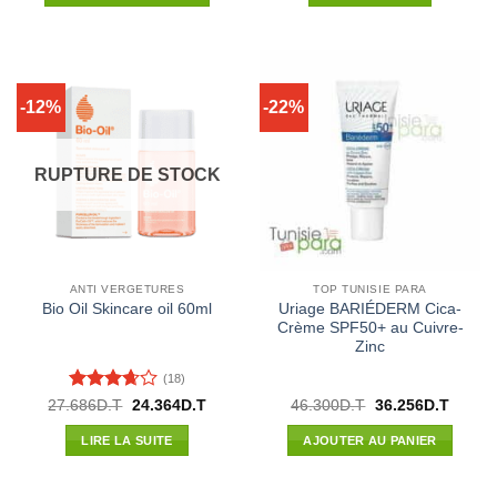
48.470D.T.
40.480D.T.
118.360D.T.
88.00
-12%
-22%
RUPTURE DE STOCK
ANTI VERGETURES
TOP TUNISIE PARA
Uriage BARIÉDERM Cica-
Bio Oil Skincare oil 60ml
Crème SPF50+ au Cuivre-
Zinc
(18)
Note
Le
Le
Le
Le
27.686
D.T
24.364
D.T
46.300
D.T
36.256
D.T
prix
prix
prix
prix
3.67
sur
initial
actuel
initial
actuel
5
LIRE LA SUITE
AJOUTER AU PANIER
était :
est :
était :
est :
27.686D.T.
24.364D.T.
46.300D.T.
36.256