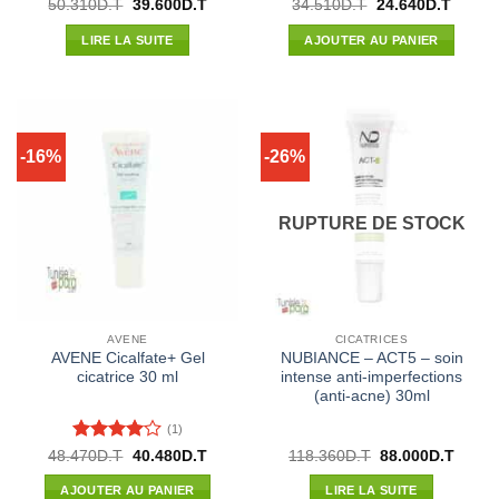
Note
5
sur
Note
5
sur
Le
Le
Le
Le
50.310
D.T
39.600
D.T
34.510
D.T
24.640
D.T
prix
prix
prix
prix
5
5
initial
actuel
initial
actuel
LIRE LA SUITE
AJOUTER AU PANIER
était :
est :
était :
est :
50.310D.T.
39.600D.T.
34.510D.T.
24.640
-16%
-26%
RUPTURE DE STOCK
AVENE
CICATRICES
AVENE Cicalfate+ Gel
NUBIANCE – ACT5 – soin
cicatrice 30 ml
intense anti-imperfections
(anti-acne) 30ml
(1)
Note
4
Le
Le
Le
Le
48.470
D.T
40.480
D.T
118.360
D.T
88.000
D.T
prix
prix
prix
prix
sur 5
initial
actuel
initial
actuel
AJOUTER AU PANIER
LIRE LA SUITE
était :
est :
était :
est :