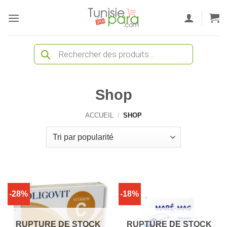
Passer
au
contenu
Recherche
de
produits
Shop
ACCUEIL
/
SHOP
-28%
-18%
RUPTURE DE STOCK
RUPTURE DE STOCK