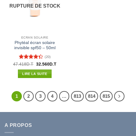
RUPTURE DE STOCK
ECRAN SOLAIRE
Phytéal écran solaire
invisible spf50 – 50ml
(20)
Note
4.3
Le
Le
47.418
D.T
32.560
D.T
prix
prix
sur 5
initial
actuel
LIRE LA SUITE
était :
est :
47.418D.T.
32.560D.T.
1
2
3
4
…
813
814
815
A PROPOS