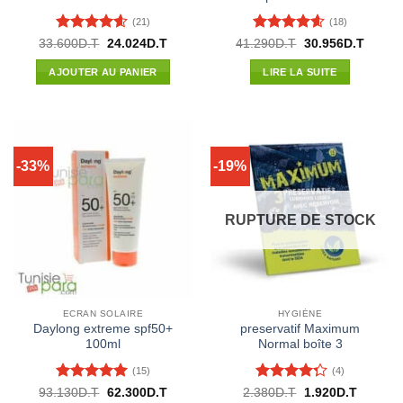
(21)
(18)
Note
4.57
Note
4.56
Le
Le
Le
Le
33.600
D.T
24.024
D.T
41.290
D.T
30.956
D.T
prix
prix
prix
prix
sur 5
sur 5
initial
actuel
initial
actuel
AJOUTER AU PANIER
LIRE LA SUITE
était :
est :
était :
est :
33.600D.T.
24.024D.T.
41.290D.T.
30.956
-33%
-19%
RUPTURE DE STOCK
ECRAN SOLAIRE
HYGIÈNE
Daylong extreme spf50+
preservatif Maximum
100ml
Normal boîte 3
(15)
(4)
Note
4.93
Note
4.25
Le
Le
Le
Le
93.130
D.T
62.300
D.T
2.380
D.T
1.920
D.T