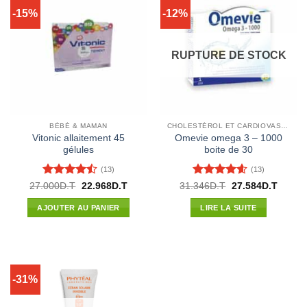
-15%
-12%
RUPTURE DE STOCK
BÉBÉ & MAMAN
CHOLESTÉROL ET CARDIOVASCULAIRE
Vitonic allaitement 45
Omevie omega 3 – 1000
gélules
boite de 30
(13)
(13)
Note
4.46
Note
4.54
Le
Le
Le
Le
27.000
D.T
22.968
D.T
31.346
D.T
27.584
D.T
prix
prix
prix
prix
sur 5
sur 5
initial
actuel
initial
actuel
AJOUTER AU PANIER
LIRE LA SUITE
était :
est :
était :
est :
27.000D.T.
22.968D.T.
31.346D.T.
27.584
-31%