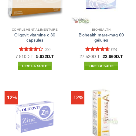
COMPLÉMENT ALIMENTAIRE
BIOHEALTH
Oligovit vitamine c 30
Biohealth mare-mag 60
capsules
gélules
(22)
(35)
Note
4.23
Note
4.54
Le
Le
Le
Le
7.810
D.T
5.632
D.T
27.520
D.T
22.660
D.T
prix
prix
prix
prix
sur 5
sur 5
initial
actuel
initial
actuel
LIRE LA SUITE
LIRE LA SUITE
était :
est :
était :
est :
7.810D.T.
5.632D.T.
27.520D.T.
22.660
-12%
-12%