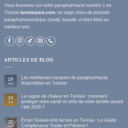
Vous trouverez sur votre
parapharmacie
numéro 1 en
Tunisie
tunisiepara.com
, un large choix de produits
parapharmaceutique (santé, beauté, et bien être) au
meilleur prix.
ARTICLES DE BLOG
Les meilleures marques de parapharmacie
29
disponibles en Tunisie
Juil
Aucun
commentaire
La vague de chaleur en Tunisie : comment
sur
10
Les
protéger votre santé et celle de votre famille durant
Juil
meilleures
l’été 2026 ?
marques
de
Aucun
parapharmacie
commentaire
disponibles
Écran Solaire Anti taches en Tunisie : Le Guide
sur
22
en
La
Complet pour Traiter et Prévenir l
Tunisie
Juin
vague