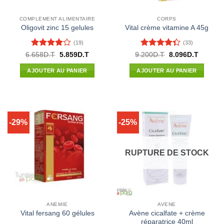
COMPLÉMENT ALIMENTAIRE
CORPS
Oligovit zinc 15 gelules
Vital crème vitamine A 45g
(19)
(33)
Note
Note
4.33
Le
Le
Le
Le
6.658
D.T
5.859
D.T
9.200
D.T
8.096
D.T
prix
prix
prix
prix
3.89
sur
sur 5
initial
actuel
initial
actuel
5
AJOUTER AU PANIER
AJOUTER AU PANIER
était :
est :
était :
est :
6.658D.T.
5.859D.T.
9.200D.T.
8.096D.
-29%
-25%
RUPTURE DE STOCK
ANEMIE
AVENE
Avène cicalfate + crème
Vital fersang 60 gélules
réparatrice 40ml