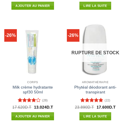
prix
prix
prix
prix
sur 5
sur 5
initial
actuel
initial
actuel
AJOUTER AU PANIER
LIRE LA SUITE
était :
est :
était :
est :
93.130D.T.
62.300D.T.
2.380D.T.
1.920D.
-26%
-26%
RUPTURE DE STOCK
CORPS
AROMATHÉRAPIE
Milk crème hydratante
Phytéal déodorant anti-
spf30 50ml
transpirant
(28)
(22)
Note
4
Note
4.73
Le
Le
Le
Le
17.620
D.T
13.024
D.T
23.890
D.T
17.600
D.T
prix
prix
prix
prix
sur 5
sur 5
initial
actuel
initial
actuel
AJOUTER AU PANIER
LIRE LA SUITE
était :
est :
était :
est :
17.620D.T.
13.024D.T.
23.890D.T.
17.600