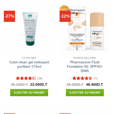
-27%
-12%
CYTOLNAT
ECRAN SOLAIRE
Cytol clean gel nettoyant
Pharmaceris Fluid
purifiant 175ml
Fondation N1 SPF50+
30ML
(18)
(7)
Note
4.33
Note
4.43
Le
Le
Le
Le
30.140
D.T
22.000
D.T
55.000
D.T
48.400
D.T
prix
prix
prix
prix
sur 5
sur 5
initial
actuel
initial
actuel
AJOUTER AU PANIER
AJOUTER AU PANIER
était :
est :
était :
est :
30.140D.T.
22.000D.T.
55.000D.T.
48.400