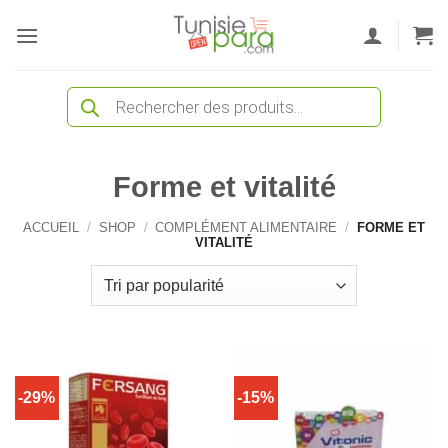
Passer
au
contenu
Recherche
de
produits
Forme et vitalité
ACCUEIL
/
SHOP
/
COMPLÉMENT ALIMENTAIRE
/
FORME ET
VITALITÉ
-29%
-15%