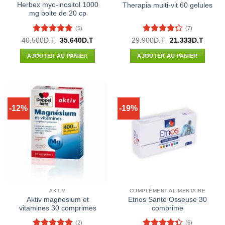
Herbex myo-inositol 1000
Therapia multi-vit 60 gelules
mg boite de 20 cp
(5)
(7)
Note
4.8
Note
4.29
Le
Le
Le
Le
40.500
D.T
35.640
D.T
29.900
D.T
21.333
D.T
prix
prix
prix
prix
sur 5
sur 5
initial
actuel
initial
actuel
AJOUTER AU PANIER
AJOUTER AU PANIER
était :
est :
était :
est :
40.500D.T.
35.640D.T.
29.900D.T.
21.333
-12%
-19%
AKTIV
COMPLÉMENT ALIMENTAIRE
Aktiv magnesium et
Etnos Sante Osseuse 30
vitamines 30 comprimes
comprime
(2)
(6)