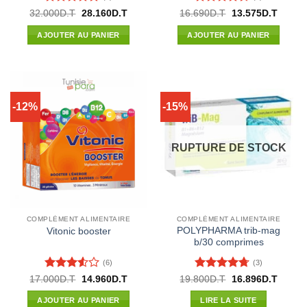
Note
5
sur
Note
4.33
Le
Le
Le
Le
32.000
D.T
28.160
D.T
16.690
D.T
13.575
D.T
prix
prix
prix
prix
5
sur 5
initial
actuel
initial
actuel
AJOUTER AU PANIER
AJOUTER AU PANIER
était :
est :
était :
est :
32.000D.T.
28.160D.T.
16.690D.T.
13.575
-12%
-15%
RUPTURE DE STOCK
COMPLÉMENT ALIMENTAIRE
COMPLÉMENT ALIMENTAIRE
POLYPHARMA trib-mag
Vitonic booster
b/30 comprimes
(6)
(3)
Note
Note
4.67
Le
Le
Le
Le
17.000
D.T
14.960
D.T
19.800
D.T
16.896
D.T
prix
prix
prix
prix
3.5
sur
sur 5
initial
actuel
initial
actuel
5
AJOUTER AU PANIER
LIRE LA SUITE
était :
est :
était :
est :