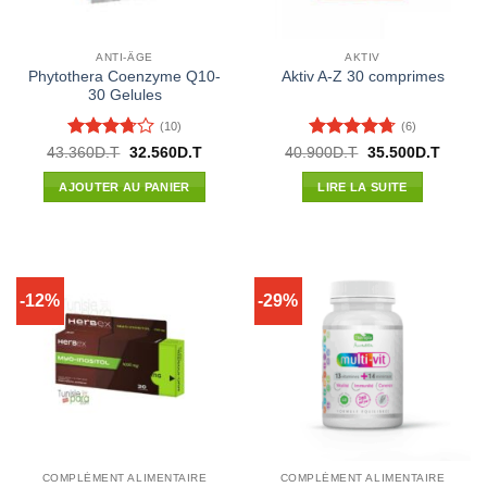
ANTI-ÂGE
AKTIV
Phytothera Coenzyme Q10-
Aktiv A-Z 30 comprimes
30 Gelules
(10)
(6)
Note
3.7
Note
4.67
Le
Le
Le
Le
43.360
D.T
32.560
D.T
40.900
D.T
35.500
D.T
prix
prix
prix
prix
sur 5
sur 5
initial
actuel
initial
actuel
AJOUTER AU PANIER
LIRE LA SUITE
était :
est :
était :
est :
43.360D.T.
32.560D.T.
40.900D.T.
35.500
-12%
-29%
COMPLÉMENT ALIMENTAIRE
COMPLÉMENT ALIMENTAIRE