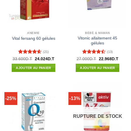
ANEMIE
BÉBÉ & MAMAN
Vitonic allaitement 45
Vital fersang 60 gélules
gélules
(21)
(13)
Note
4.57
Note
4.46
Le
Le
Le
Le
33.600
D.T
24.024
D.T
27.000
D.T
22.968
D.T
prix
prix
prix
prix
sur 5
sur 5
initial
actuel
initial
actuel
AJOUTER AU PANIER
AJOUTER AU PANIER
était :
est :
était :
est :
33.600D.T.
24.024D.T.
27.000D.T.
22.968
-25%
-13%
RUPTURE DE STOCK