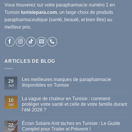
Vous trouverez sur votre
parapharmacie
numéro 1 en
Tunisie
tunisiepara.com
, un large choix de produits
parapharmaceutique (santé, beauté, et bien être) au
meilleur prix.
ARTICLES DE BLOG
Les meilleures marques de parapharmacie
29
disponibles en Tunisie
Juil
Aucun
commentaire
La vague de chaleur en Tunisie : comment
sur
10
Les
protéger votre santé et celle de votre famille durant
Juil
meilleures
l’été 2026 ?
marques
de
Aucun
parapharmacie
commentaire
disponibles
Écran Solaire Anti taches en Tunisie : Le Guide
sur
22
en
La
Complet pour Traiter et Prévenir l
Tunisie
Juin
vague