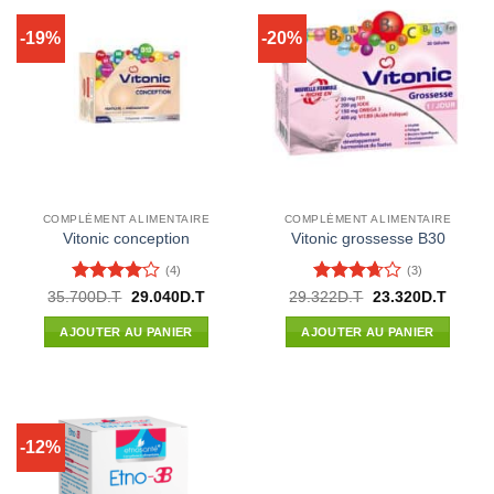
-19%
-20%
COMPLÉMENT ALIMENTAIRE
COMPLÉMENT ALIMENTAIRE
Vitonic conception
Vitonic grossesse B30
(4)
(3)
Note
4
Note
Le
Le
Le
Le
35.700
D.T
29.040
D.T
29.322
D.T
23.320
D.T
prix
prix
prix
prix
sur 5
3.67
sur
initial
actuel
initial
actuel
5
AJOUTER AU PANIER
AJOUTER AU PANIER
était :
est :
était :
est :
35.700D.T.
29.040D.T.
29.322D.T.
23.320
-12%