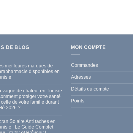
ES DE BLOG
MON COMPTE
Commandes
es meilleures marques de
arapharmacie disponibles en
Adresses
unisie
cun
mmentaire
Détails du compte
a vague de chaleur en Tunisie
s
 comment protéger votre santé
lleures
Points
 celle de votre famille durant
rques
été 2026 ?
rapharmacie
ponibles
cun
mmentaire
ran Solaire Anti taches en
isie
unisie : Le Guide Complet
gue
ur Traiter et Prévenir l