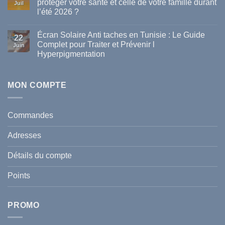
protéger votre santé et celle de votre famille durant
Juil
meilleures
l’été 2026 ?
marques
de
Aucun
parapharmacie
commentaire
disponibles
Écran Solaire Anti taches en Tunisie : Le Guide
sur
22
en
La
Complet pour Traiter et Prévenir l
Tunisie
Juin
vague
Hyperpigmentation
de
chaleur
Aucun
en
commentaire
Tunisie
sur
:
Écran
MON COMPTE
comment
Solaire
protéger
Anti
votre
taches
santé
en
et
Commandes
Tunisie
celle
:
de
Le
votre
Adresses
Guide
famille
Complet
durant
pour
l’été
Détails du compte
Traiter
2026
et
?
Prévenir
Points
l
Hyperpigmentation
PROMO