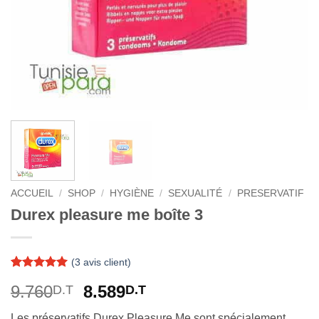
ACCUEIL
/
SHOP
/
HYGIÈNE
/
SEXUALITÉ
/
PRESERVATIF
Durex pleasure me boîte 3
(
3
avis client)
Noté
3
5
sur
Le
Le
9.760
8.589
D.T
D.T
5 basé sur
notations
prix
prix
client
Les préservatifs Durex Pleasure Me sont spécialement