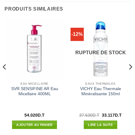
PRODUITS SIMILAIRES
-12%
RUPTURE DE STOCK
EAU MICELLAIRE
EAUX THERMALES
SVR SENSIFINE AR Eau
VICHY Eau Thermale
Micellaire 400ML
Minéralisante 150ml
Le
Le
54.020
D.T
37.630
D.T
33.117
D.T
prix
prix
l
initial
actuel
AJOUTER AU PANIER
LIRE LA SUITE
était :
est :
7D.T.
37.630D.T.
33.117