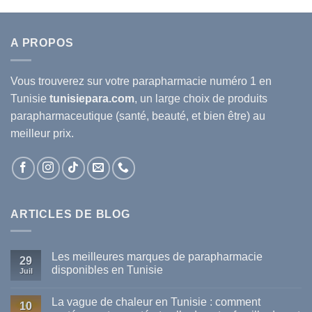
A PROPOS
Vous trouverez sur votre
parapharmacie
numéro 1 en
Tunisie
tunisiepara.com
, un large choix de produits
parapharmaceutique (santé, beauté, et bien être) au
meilleur prix.
ARTICLES DE BLOG
Les meilleures marques de parapharmacie
29
disponibles en Tunisie
Juil
Aucun
commentaire
La vague de chaleur en Tunisie : comment
sur
10
Les