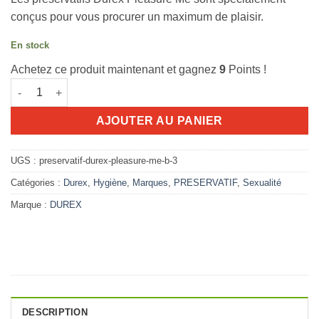
initial
actuel
conçus pour vous procurer un maximum de plaisir.
était :
est :
9.760D.T.
8.589D.T.
En stock
Achetez ce produit maintenant et gagnez
9
Points !
quantité de Durex pleasure me boîte 3
AJOUTER AU PANIER
UGS :
preservatif-durex-pleasure-me-b-3
Catégories :
Durex
,
Hygiène
,
Marques
,
PRESERVATIF
,
Sexualité
Marque :
DUREX
DESCRIPTION