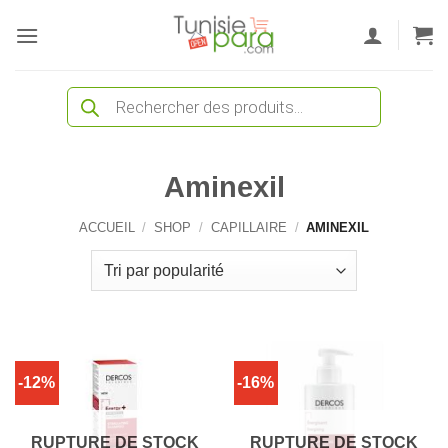
Passer
au
contenu
Recherche
de
produits
Aminexil
ACCUEIL
/
SHOP
/
CAPILLAIRE
/
AMINEXIL
-12%
-16%
RUPTURE DE STOCK
RUPTURE DE STOCK