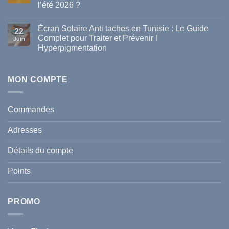
l’été 2026 ?
marques
de
Aucun
parapharmacie
commentaire
disponibles
Écran Solaire Anti taches en Tunisie : Le Guide
sur
22
en
La
Complet pour Traiter et Prévenir l
Tunisie
Juin
vague
Hyperpigmentation
de
chaleur
Aucun
en
commentaire
Tunisie
sur
:
Écran
MON COMPTE
comment
Solaire
protéger
Anti
votre
taches
santé
en
et
Commandes
Tunisie
celle
:
de
Le
votre
Adresses
Guide
famille
Complet
durant
pour
l’été
Détails du compte
Traiter
2026
et
?
Prévenir
Points
l
Hyperpigmentation
PROMO