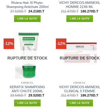
Riviera Hair Xl Phyto-
VICHY DERCOS AMINEXIL
Shampoing Antichute 200ml
HOMME 21X6 ML
Le
Le
Le
Le
27.520
D.T
24.218
D.T
211.670
D.T
186.270
D.T
prix
prix
prix
prix
initial
actuel
initial
actue
LIRE LA SUITE
LIRE LA SUITE
était :
est :
était :
est :
27.520D.T.
24.218D.T.
211.670D.T.
186.2
-12%
-12%
RUPTURE DE STOCK
RUPTURE DE STOCK
AMINEXIL
AMINEXIL
KERATIX SHAMPOING
VICHY DERCOS AMINEXIL
ANTI CHUTE 200ML
CLINICAL 5 FEMME
Le
Le
Le
Le
33.545
D.T
29.520
D.T
211.670
D.T
186.270
D.T
prix
prix
prix
prix
initial
actuel
initial
actue
LIRE LA SUITE
LIRE LA SUITE
était :
est :
était :
est :