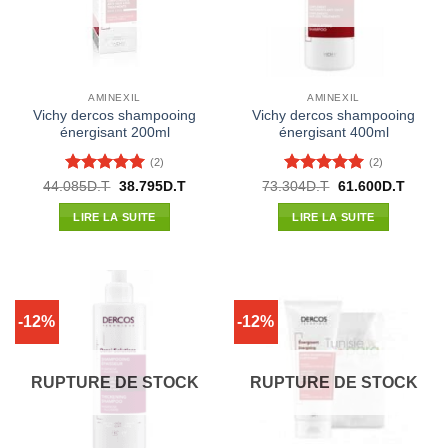
AMINEXIL
AMINEXIL
Vichy dercos shampooing
Vichy dercos shampooing
énergisant 200ml
énergisant 400ml
(2)
(2)
Note
5
sur
Note
5
sur
Le
Le
Le
Le
44.085
D.T
38.795
D.T
73.304
D.T
61.600
D.T
prix
prix
prix
prix
5
5
initial
actuel
initial
actuel
LIRE LA SUITE
LIRE LA SUITE
était :
est :
était :
est :
44.085D.T.
38.795D.T.
73.304D.T.
61.600
-12%
-12%
RUPTURE DE STOCK
RUPTURE DE STOCK