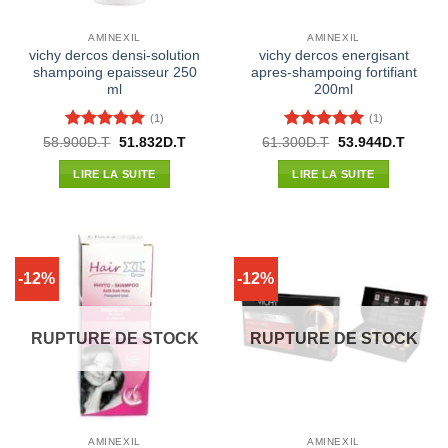
AMINEXIL
AMINEXIL
vichy dercos densi-solution
vichy dercos energisant
shampoing epaisseur 250
apres-shampoing fortifiant
ml
200ml
(1)
(1)
Note
5
sur
Note
5
sur
Le
Le
Le
Le
58.900
D.T
51.832
D.T
61.300
D.T
53.944
D.T
prix
prix
prix
prix
5
5
initial
actuel
initial
actuel
LIRE LA SUITE
LIRE LA SUITE
était :
est :
était :
est :
58.900D.T.
51.832D.T.
61.300D.T.
53.944
-12%
-12%
RUPTURE DE STOCK
RUPTURE DE STOCK
AMINEXIL
AMINEXIL