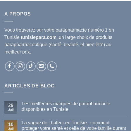
A PROPOS
Vous trouverez sur votre
parapharmacie
numéro 1 en
Tunisie
tunisiepara.com
, un large choix de produits
parapharmaceutique (santé, beauté, et bien être) au
meilleur prix.
ARTICLES DE BLOG
Les meilleures marques de parapharmacie
29
disponibles en Tunisie
Juil
Aucun
commentaire
La vague de chaleur en Tunisie : comment
sur
10
Les
protéger votre santé et celle de votre famille durant
Juil
meilleures