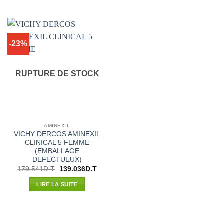
33.545D.T.
29.520D.T.
211.670D.T.
186.2
-23%
RUPTURE DE STOCK
AMINEXIL
VICHY DERCOS AMINEXIL
CLINICAL 5 FEMME
(EMBALLAGE
DEFECTUEUX)
Le
Le
179.541
D.T
139.036
D.T
prix
prix
initial
actuel
LIRE LA SUITE
était :
est :
179.541D.T.
139.036D.T.