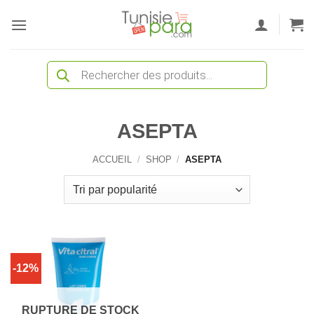
Passer
au
contenu
Recherche
de
produits
ASEPTA
ACCUEIL
/
SHOP
/
ASEPTA
-12%
RUPTURE DE STOCK