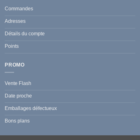
taches
santé
en
et
Commandes
Tunisie
celle
:
de
Le
votre
Adresses
Guide
famille
Complet
durant
pour
l’été
Détails du compte
Traiter
2026
et
?
Prévenir
Points
l
Hyperpigmentation
PROMO
Vente Flash
Date proche
Emballages défectueux
Bons plans