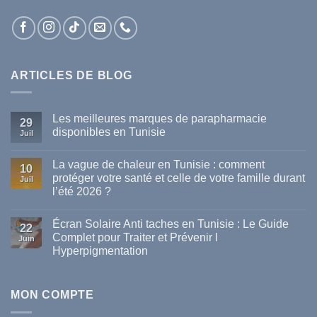
ARTICLES DE BLOG
Les meilleures marques de parapharmacie
29
disponibles en Tunisie
Juil
Aucun
commentaire
La vague de chaleur en Tunisie : comment
sur
10
Les
protéger votre santé et celle de votre famille durant
Juil
meilleures
l’été 2026 ?
marques
de
Aucun
parapharmacie
commentaire
disponibles
Écran Solaire Anti taches en Tunisie : Le Guide
sur
22
en
La
Complet pour Traiter et Prévenir l
Tunisie
Juin
vague
Hyperpigmentation
de
chaleur
Aucun
en
commentaire
Tunisie
sur
:
Écran
MON COMPTE
comment
Solaire
protéger
Anti
votre