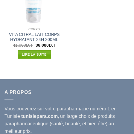
CORPS
VITA CITRAL LAIT CORPS
HYDRATANT 24H 200ML
Le
Le
41.000
D.T
36.080
D.T
prix
prix
initial
actuel
LIRE LA SUITE
était :
est :
41.000D.T.
36.080D.T.
A PROPOS
Vous trouverez sur votre
parapharmacie
numéro 1 en
Tunisie
tunisiepara.com
, un large choix de produits
parapharmaceutique (santé, beauté, et bien être) au
meilleur prix.