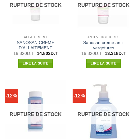
RUPTURE DE STOCK
RUPTURE DE STOCK
ALLAITEMENT
ANTI VERGETURES
SANOSAN CREME
Sanosan creme anti-
D’ALLAITEMENT
vergetures
Le
Le
Le
Le
16.820
D.T
14.802
D.T
16.820
D.T
13.318
D.T
prix
prix
prix
prix
initial
actuel
initial
actuel
LIRE LA SUITE
LIRE LA SUITE
était :
est :
était :
est :
16.820D.T.
14.802D.T.
16.820D.T.
13.318
-12%
-12%
RUPTURE DE STOCK
RUPTURE DE STOCK