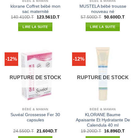
BÉBÉ & MAMAN
BÉBÉ & MAMAN
klorane Coffret bébé mon
MUSTELA bébé trousse
sac maternité
nouveau né
Le
Le
Le
Le
140.410
D.T
123.561
D.T
57.500
D.T
50.600
D.T
prix
prix
prix
prix
initial
actuel
initial
actuel
LIRE LA SUITE
LIRE LA SUITE
était :
est :
était :
est :
140.410D.T.
123.561D.T.
57.500D.T.
50.600
-12%
-12%
RUPTURE DE STOCK
RUPTURE DE STOCK
BÉBÉ & MAMAN
BÉBÉ & MAMAN
Suvéal Grossesse Fer 30
KLORANE Baume
capsules
Apaisante Et Hydratante De
Calendula 40 ml
Le
Le
Le
Le
24.550
D.T
21.604
D.T
19.200
D.T
16.896
D.T
prix
prix
prix
prix