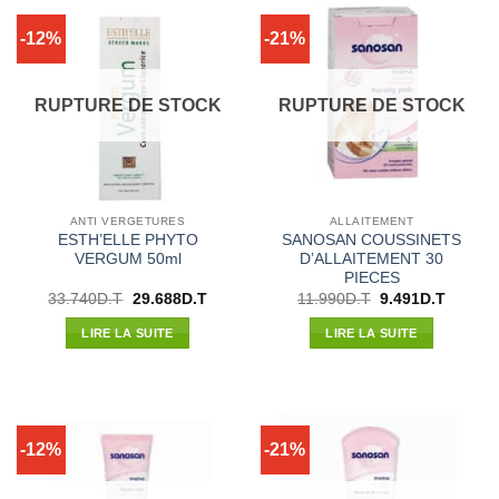
-12%
-21%
RUPTURE DE STOCK
RUPTURE DE STOCK
ANTI VERGETURES
ALLAITEMENT
ESTH’ELLE PHYTO
SANOSAN COUSSINETS
VERGUM 50ml
D’ALLAITEMENT 30
PIECES
Le
Le
Le
Le
33.740
D.T
29.688
D.T
11.990
D.T
9.491
D.T
prix
prix
prix
prix
initial
actuel
initial
actuel
LIRE LA SUITE
LIRE LA SUITE
était :
est :
était :
est :
33.740D.T.
29.688D.T.
11.990D.T.
9.491D.
-12%
-21%