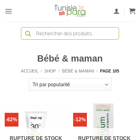
Passer
au
contenu
Recherche
de
produits
Bébé & maman
ACCUEIL
/
SHOP
/
BÉBÉ & MAMAN
/
PAGE 105
-62%
-12%
RUPTURE DE STOCK
RUPTURE DE STOCK