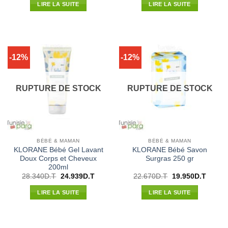
initial
actuel
initial
actuel
LIRE LA SUITE
LIRE LA SUITE
était :
est :
était :
est :
24.550D.T.
21.604D.T.
19.200D.T.
16.896
-12%
-12%
RUPTURE DE STOCK
RUPTURE DE STOCK
BÉBÉ & MAMAN
BÉBÉ & MAMAN
KLORANE Bébé Gel Lavant
KLORANE Bébé Savon
Doux Corps et Cheveux
Surgras 250 gr
200ml
Le
Le
Le
Le
28.340
D.T
24.939
D.T
22.670
D.T
19.950
D.T
prix
prix
prix
prix
initial
actuel
initial
actuel
LIRE LA SUITE
LIRE LA SUITE
était :
est :
était :
est :
28.340D.T.
24.939D.T.
22.670D.T.
19.950