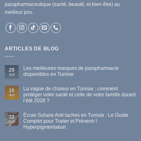
parapharmaceutique (santé, beauté, et bien être) au
meilleur prix.
ARTICLES DE BLOG
Les meilleures marques de parapharmacie
29
disponibles en Tunisie
Juil
Aucun
commentaire
La vague de chaleur en Tunisie : comment
sur
10
Les
protéger votre santé et celle de votre famille durant
Juil
meilleures
l’été 2026 ?
marques
de
Aucun
parapharmacie
commentaire
disponibles
Écran Solaire Anti taches en Tunisie : Le Guide
sur
22
en
La
Complet pour Traiter et Prévenir l
Tunisie
Juin
vague
Hyperpigmentation
de
chaleur
Aucun
en
commentaire
Tunisie