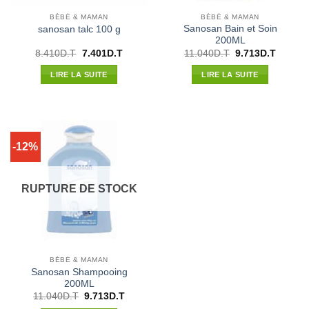
BÉBÉ & MAMAN
BÉBÉ & MAMAN
Sanosan Bain et Soin
sanosan talc 100 g
200ML
Le
Le
Le
Le
8.410
D.T
7.401
D.T
11.040
D.T
9.713
D.T
prix
prix
prix
prix
initial
actuel
initial
actuel
LIRE LA SUITE
LIRE LA SUITE
était :
est :
était :
est :
8.410D.T.
7.401D.T.
11.040D.T.
9.713D.
-12%
RUPTURE DE STOCK
BÉBÉ & MAMAN
Sanosan Shampooing
200ML
Le
Le
11.040
D.T
9.713
D.T
prix
prix