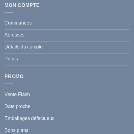
sur
:
Écran
MON COMPTE
comment
Solaire
protéger
Anti
votre
taches
santé
en
et
Commandes
Tunisie
celle
:
de
Le
votre
Adresses
Guide
famille
Complet
durant
pour
l’été
Détails du compte
Traiter
2026
et
?
Prévenir
Points
l
Hyperpigmentation
PROMO
Vente Flash
Date proche
Emballages défectueux
Bons plans