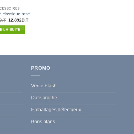
CESSOIRES
te classique rose
Le
Le
D.T
12.892
D.T
prix
prix
initial
actuel
RE LA SUITE
était :
est :
14.650D.T.
12.892D.T.
PROMO
Vente Flash
Date proche
Emballages défectueux
Bons plans