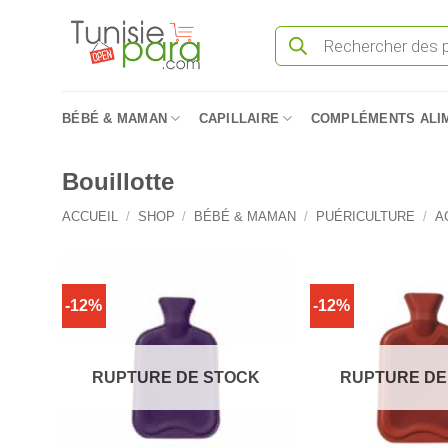
Passer
Recherche
au
de
produits
contenu
BÉBÉ & MAMAN
CAPILLAIRE
COMPLÉMENTS ALI
Bouillotte
ACCUEIL
/
SHOP
/
BÉBÉ & MAMAN
/
PUÉRICULTURE
/
A
-12%
-12%
RUPTURE DE STOCK
RUPTURE DE