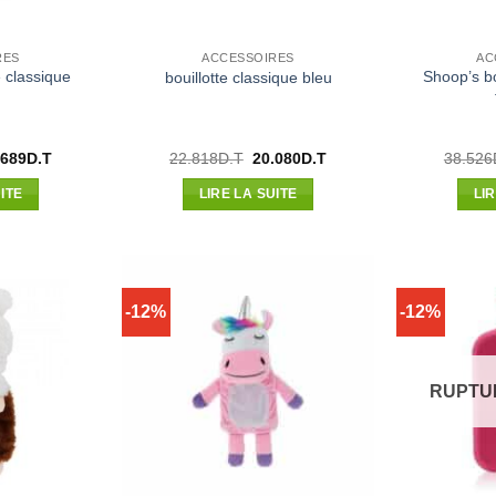
RES
ACCESSOIRES
AC
e classique
Shoop’s bo
bouillotte classique bleu
Le
Le
Le
.689
D.T
22.818
D.T
20.080
D.T
38.526
x
prix
prix
prix
ial
actuel
initial
actuel
ITE
LIRE LA SUITE
LI
t :
est :
était :
est :
510D.T.
20.689D.T.
22.818D.T.
20.080D.T.
-12%
-12%
RUPTU