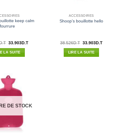
CESSOIRES
ACCESSOIRES
uillotte keep calm
Shoop’s bouillotte hello
fourrure
Le
Le
Le
Le
D.T
33.903
D.T
38.526
D.T
33.903
D.T
prix
prix
prix
prix
initial
actuel
initial
actuel
RE LA SUITE
LIRE LA SUITE
était :
est :
était :
est :
38.526D.T.
33.903D.T.
38.526D.T.
33.903D.T.
RE DE STOCK