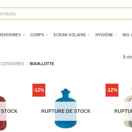
MENTAIRES
CORPS
ECRAN SOLAIRE
HYGIÈNE
BIO 
9 ré
CCESSOIRES
/
BOUILLOTTE
-12%
-12%
 STOCK
RUPTURE DE STOCK
RUPTU