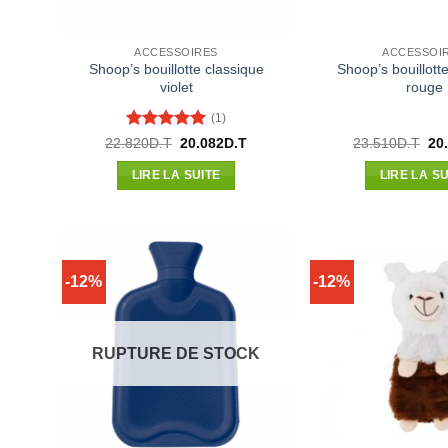
ACCESSOIRES
ACCESSOI
Shoop’s bouillotte classique
Shoop’s bouillott
violet
rouge
(1)
Note
5
sur
Le
Le
Le
22.820
D.T
20.082
D.T
23.510
D.T
20
prix
prix
pri
5
initial
actuel
init
LIRE LA SUITE
LIRE LA SU
était :
est :
étai
22.820D.T.
20.082D.T.
23.
-12%
-12%
RUPTURE DE STOCK