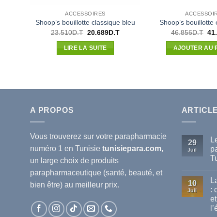
ACCESSOIRES
ACCESSOI
Shoop’s bouillotte classique bleu
Shoop’s bouillotte
Le
Le
Le
23.510
D.T
20.689
D.T
46.856
D.T
41
prix
prix
pri
initial
actuel
init
LIRE LA SUITE
AJOUTER AU 
était :
est :
étai
23.510D.T.
20.689D.T.
46.
A PROPOS
ARTICL
Vous trouverez sur votre
parapharmacie
L
29
numéro 1 en Tunisie
tunisiepara.com
,
p
Juil
T
un large choix de produits
Au
parapharmaceutique (santé, beauté, et
co
L
sur
10
bien être) au meilleur prix.
Le
:
Juil
mei
et
ma
de
l’
pa