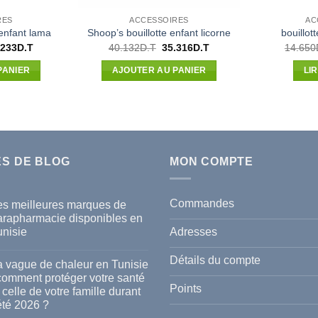
RES
ACCESSOIRES
AC
 enfant lama
Shoop’s bouillotte enfant licorne
bouillot
Le
Le
Le
.233
D.T
40.132
D.T
35.316
D.T
14.650
x
prix
prix
prix
ial
actuel
initial
actuel
PANIER
AJOUTER AU PANIER
LI
t :
est :
était :
est :
856D.T.
41.233D.T.
40.132D.T.
35.316D.T.
ES DE BLOG
MON COMPTE
Commandes
es meilleures marques de
arapharmacie disponibles en
Adresses
unisie
cun
mmentaire
Détails du compte
a vague de chaleur en Tunisie
s
 comment protéger votre santé
lleures
Points
 celle de votre famille durant
rques
été 2026 ?
rapharmacie