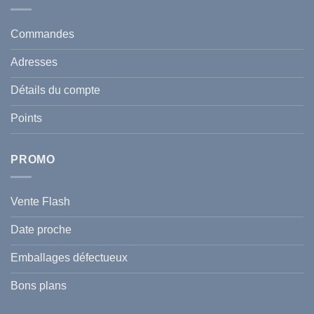
protéger
Anti
votre
taches
santé
en
et
Commandes
Tunisie
celle
:
de
Le
votre
Adresses
Guide
famille
Complet
durant
pour
l’été
Détails du compte
Traiter
2026
et
?
Prévenir
Points
l
Hyperpigmentation
PROMO
Vente Flash
Date proche
Emballages défectueux
Bons plans