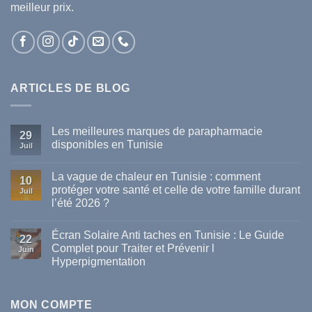
meilleur prix.
ARTICLES DE BLOG
Les meilleures marques de parapharmacie
29
disponibles en Tunisie
Juil
Aucun
commentaire
La vague de chaleur en Tunisie : comment
sur
10
Les
protéger votre santé et celle de votre famille durant
Juil
meilleures
l’été 2026 ?
marques
de
Aucun
parapharmacie
commentaire
disponibles
Écran Solaire Anti taches en Tunisie : Le Guide
sur
22
en
La
Complet pour Traiter et Prévenir l
Tunisie
Juin
vague
Hyperpigmentation
de
chaleur
Aucun
en
commentaire
Tunisie
sur
:
Écran
MON COMPTE
comment
Solaire