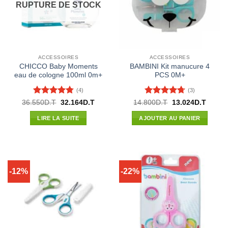
RUPTURE DE STOCK
ACCESSOIRES
ACCESSOIRES
CHICCO Baby Moments
BAMBINI Kit manucure 4
eau de cologne 100ml 0m+
PCS 0M+
(4)
(3)
Note
4.75
Note
4.67
Le
Le
Le
Le
36.550
D.T
32.164
D.T
14.800
D.T
13.024
D.T
prix
prix
prix
prix
sur 5
sur 5
initial
actuel
initial
actuel
LIRE LA SUITE
AJOUTER AU PANIER
était :
est :
était :
est :
36.550D.T.
32.164D.T.
14.800D.T.
13.024
-12%
-22%