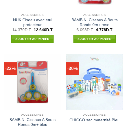
ACCESSOIRES
ACCESSOIRES
NUK Ciseau avec etui
BAMBINI Ciseaux A Bouts
protecteur
Ronds 0m+ rose
Le
Le
Le
Le
14.370
D.T
12.646
D.T
6.098
D.T
4.778
D.T
prix
prix
prix
prix
initial
actuel
initial
actuel
AJOUTER AU PANIER
AJOUTER AU PANIER
était :
est :
était :
est :
14.370D.T.
12.646D.T.
6.098D.T.
4.778D.
-22%
-30%
ACCESSOIRES
ACCESSOIRES
BAMBINI Ciseaux A Bouts
CHICCO sac maternité Bleu
Ronds 0m+ bleu