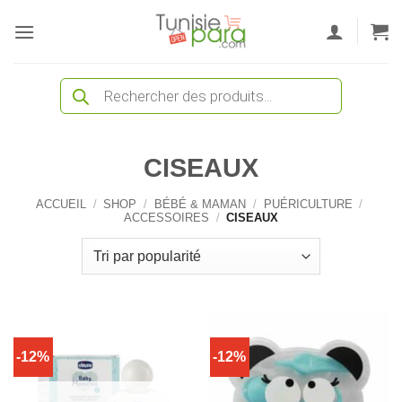
Passer
au
contenu
Recherche
de
produits
CISEAUX
ACCUEIL
/
SHOP
/
BÉBÉ & MAMAN
/
PUÉRICULTURE
/
ACCESSOIRES
/
CISEAUX
-12%
-12%