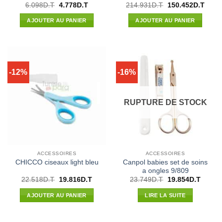
Le
Le
Le
Le
6.098
D.T
4.778
D.T
214.931
D.T
150.452
D.T
prix
prix
prix
prix
initial
actuel
initial
actue
AJOUTER AU PANIER
AJOUTER AU PANIER
était :
est :
était :
est :
6.098D.T.
4.778D.T.
214.931D.T.
150.4
-12%
-16%
RUPTURE DE STOCK
ACCESSOIRES
ACCESSOIRES
Canpol babies set de soins
CHICCO ciseaux light bleu
a ongles 9/809
Le
Le
Le
Le
22.518
D.T
19.816
D.T
23.749
D.T
19.854
D.T
prix
prix
prix
prix
initial
actuel
initial
actuel
AJOUTER AU PANIER
LIRE LA SUITE
était :
est :
était :
est :
22.518D.T.
19.816D.T.
23.749D.T.
19.854