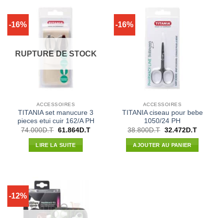
-16%
-16%
RUPTURE DE STOCK
ACCESSOIRES
ACCESSOIRES
TITANIA set manucure 3
TITANIA ciseau pour bebe
pieces etui cuir 162/A PH
1050/24 PH
Le
Le
Le
Le
74.000
D.T
61.864
D.T
38.800
D.T
32.472
D.T
prix
prix
prix
prix
initial
actuel
initial
actuel
LIRE LA SUITE
AJOUTER AU PANIER
était :
est :
était :
est :
74.000D.T.
61.864D.T.
38.800D.T.
32.472
-12%