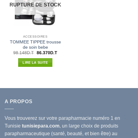
RUPTURE DE STOCK
ACCESSOIRES
TOMMEE TIPPEE trousse
de soin bebe
Le
Le
98.148
D.T
86.370
D.T
prix
prix
initial
actuel
LIRE LA SUITE
était :
est :
98.148D.T.
86.370D.T.
A PROPOS
Vous trouverez sur votre
parapharmacie
numéro 1 en
Tunisie
tunisiepara.com
, un large choix de produits
parapharmaceutique (santé, beauté, et bien être) au