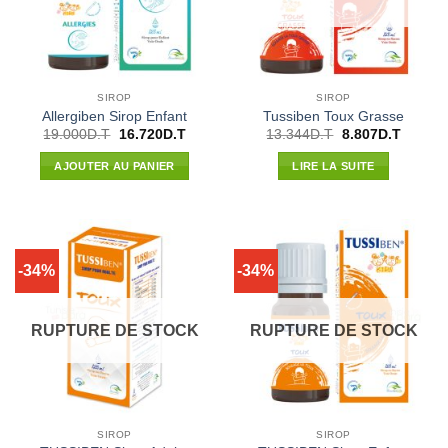
SIROP
SIROP
Allergiben Sirop Enfant
Tussiben Toux Grasse
Le
Le
Le
Le
19.000
D.T
16.720
D.T
13.344
D.T
8.807
D.T
prix
prix
prix
prix
initial
actuel
initial
actuel
AJOUTER AU PANIER
LIRE LA SUITE
était :
est :
était :
est :
19.000D.T.
16.720D.T.
13.344D.T.
8.807D.
-34%
-34%
RUPTURE DE STOCK
RUPTURE DE STOCK
SIROP
SIROP