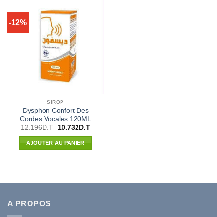
-12%
SIROP
Dysphon Confort Des
Cordes Vocales 120ML
Le
Le
12.196
D.T
10.732
D.T
prix
prix
initial
actuel
AJOUTER AU PANIER
était :
est :
12.196D.T.
10.732D.T.
A PROPOS