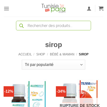
Passer
au
contenu
Recherche
de
produits
sirop
ACCUEIL
/
SHOP
/
BÉBÉ & MAMAN
/
SIROP
-12%
-34%
RUPTURE DE STOCK