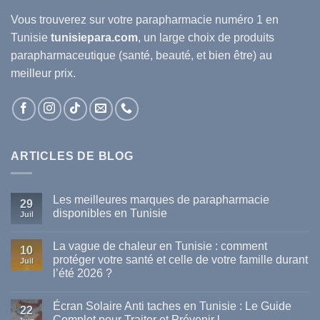
Vous trouverez sur votre
parapharmacie
numéro 1 en
Tunisie
tunisiepara.com
, un large choix de produits
parapharmaceutique (santé, beauté, et bien être) au
meilleur prix.
ARTICLES DE BLOG
Les meilleures marques de parapharmacie
29
disponibles en Tunisie
Juil
Aucun
commentaire
La vague de chaleur en Tunisie : comment
sur
10
Les
protéger votre santé et celle de votre famille durant
Juil
meilleures
l’été 2026 ?
marques
de
Aucun
parapharmacie
commentaire
disponibles
Écran Solaire Anti taches en Tunisie : Le Guide
sur
22
en
La
Complet pour Traiter et Prévenir l