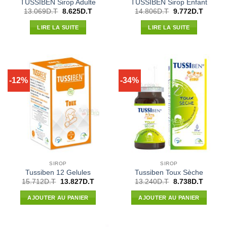
TUSSIBEN Sirop Adulte
TUSSIBEN Sirop Enfant
Le
Le
Le
Le
13.069
D.T
8.625
D.T
14.806
D.T
9.772
D.T
prix
prix
prix
prix
initial
actuel
initial
actuel
LIRE LA SUITE
LIRE LA SUITE
était :
est :
était :
est :
13.069D.T.
8.625D.T.
14.806D.T.
9.772D.
-12%
-34%
SIROP
SIROP
Tussiben 12 Gelules
Tussiben Toux Sèche
Le
Le
Le
Le
15.712
D.T
13.827
D.T
13.240
D.T
8.738
D.T
prix
prix
prix
prix
initial
actuel
initial
actuel
AJOUTER AU PANIER
AJOUTER AU PANIER
était :
est :
était :
est :
15.712D.T.
13.827D.T.
13.240D.T.
8.738D.