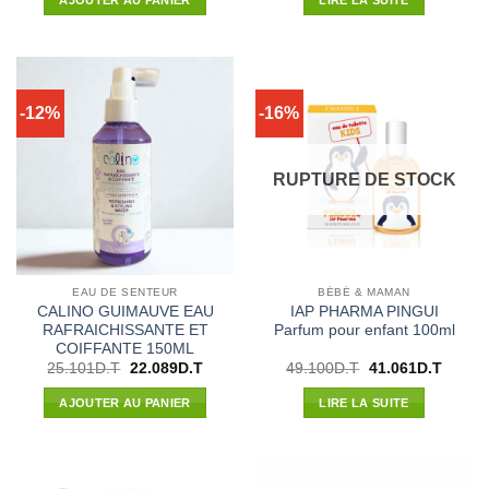
était :
est :
était :
est :
156.200D.T.
130.240D.T.
64.600D.T.
56.848
-12%
-16%
RUPTURE DE STOCK
EAU DE SENTEUR
BÉBÉ & MAMAN
CALINO GUIMAUVE EAU
IAP PHARMA PINGUI
RAFRAICHISSANTE ET
Parfum pour enfant 100ml
COIFFANTE 150ML
Le
Le
Le
Le
25.101
D.T
22.089
D.T
49.100
D.T
41.061
D.T
prix
prix
prix
prix
initial
actuel
initial
actuel
AJOUTER AU PANIER
LIRE LA SUITE
était :
est :
était :
est :
25.101D.T.
22.089D.T.
49.100D.T.
41.061