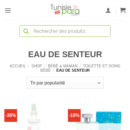
Passer
au
contenu
Recherche
de
produits
EAU DE SENTEUR
ACCUEIL
/
SHOP
/
BÉBÉ & MAMAN
/
TOILETTE ET SOINS
BÉBÉ
/
EAU DE SENTEUR
-38%
-18%