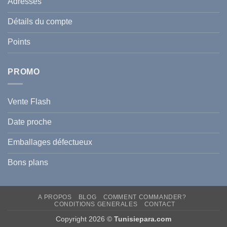
Adresses
Guide
famille
Complet
durant
pour
l’été
Détails du compte
Traiter
2026
et
?
Prévenir
Points
l
Hyperpigmentation
PROMO
Vente Flash
Date proche
Emballages défectueux
Bons plans
A PROPOS
BLOG
COMMENT COMMANDER?
CONDITIONS GENERALES
CONTACT
Copyright 2026 ©
Tunisiepara.com