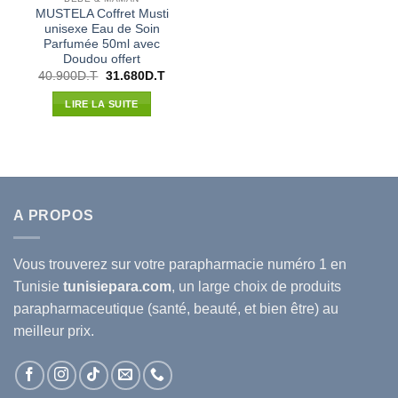
MUSTELA Coffret Musti
unisexe Eau de Soin
Parfumée 50ml avec
Doudou offert
Le
Le
40.900
D.T
31.680
D.T
prix
prix
initial
actuel
LIRE LA SUITE
était :
est :
40.900D.T.
31.680D.T.
A PROPOS
Vous trouverez sur votre
parapharmacie
numéro 1 en
Tunisie
tunisiepara.com
, un large choix de produits
parapharmaceutique (santé, beauté, et bien être) au
meilleur prix.