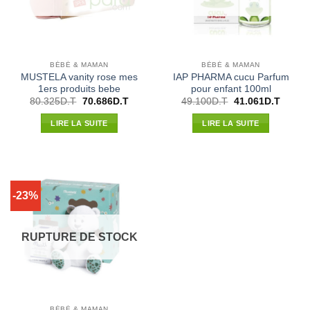
BÉBÉ & MAMAN
BÉBÉ & MAMAN
MUSTELA vanity rose mes
IAP PHARMA cucu Parfum
1ers produits bebe
pour enfant 100ml
Le
Le
Le
Le
80.325
D.T
70.686
D.T
49.100
D.T
41.061
D.T
prix
prix
prix
prix
initial
actuel
initial
actuel
LIRE LA SUITE
LIRE LA SUITE
était :
est :
était :
est :
80.325D.T.
70.686D.T.
49.100D.T.
41.061
-23%
RUPTURE DE STOCK
BÉBÉ & MAMAN