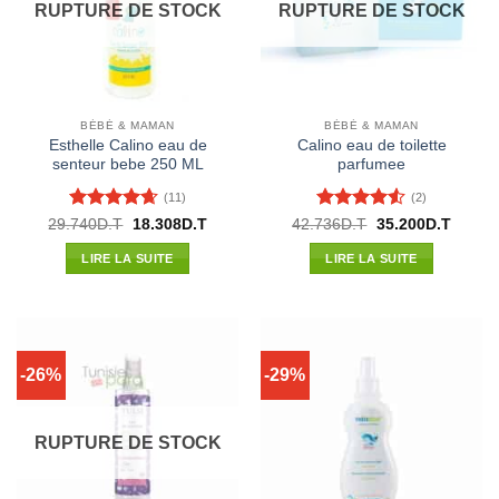
RUPTURE DE STOCK
RUPTURE DE STOCK
BÉBÉ & MAMAN
BÉBÉ & MAMAN
Esthelle Calino eau de
Calino eau de toilette
senteur bebe 250 ML
parfumee
(11)
(2)
Note
4.64
Note
4.5
Le
Le
Le
Le
29.740
D.T
18.308
D.T
42.736
D.T
35.200
D.T
prix
prix
prix
prix
sur 5
sur 5
initial
actuel
initial
actuel
LIRE LA SUITE
LIRE LA SUITE
était :
est :
était :
est :
29.740D.T.
18.308D.T.
42.736D.T.
35.200
-26%
-29%
RUPTURE DE STOCK