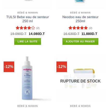
BÉBÉ & MAMAN
BÉBÉ & MAMAN
TULSI Bebe eau de senteur
Neodoo eau de senteur
250 ml
250ml
(2)
(2)
Note
4
Note
5
sur
Le
Le
Le
Le
19.090
D.T
14.080
D.T
16.630
D.T
11.880
D.T
prix
prix
prix
prix
sur 5
5
initial
actuel
initial
actuel
LIRE LA SUITE
AJOUTER AU PANIER
était :
est :
était :
est :
19.090D.T.
14.080D.T.
16.630D.T.
11.880
-12%
-12%
RUPTURE DE STOCK
BÉBÉ & MAMAN
BÉBÉ & MAMAN