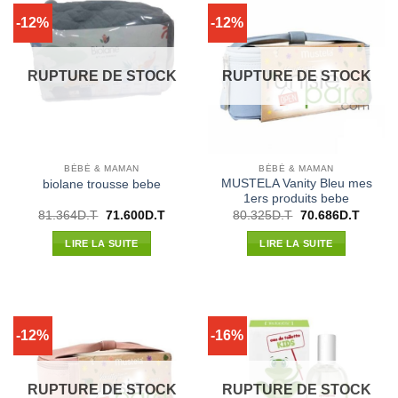
-12%
-12%
RUPTURE DE STOCK
RUPTURE DE STOCK
BÉBÉ & MAMAN
BÉBÉ & MAMAN
MUSTELA Vanity Bleu mes
biolane trousse bebe
1ers produits bebe
Le
Le
Le
Le
81.364
D.T
71.600
D.T
80.325
D.T
70.686
D.T
prix
prix
prix
prix
initial
actuel
initial
actuel
LIRE LA SUITE
LIRE LA SUITE
était :
est :
était :
est :
81.364D.T.
71.600D.T.
80.325D.T.
70.686
-12%
-16%
RUPTURE DE STOCK
RUPTURE DE STOCK