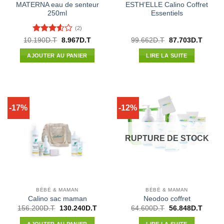
MATERNA eau de senteur
ESTH’ELLE Calino Coffret
250ml
Essentiels
(2)
Note
Le
Le
Le
Le
10.190
D.T
8.967
D.T
99.662
D.T
87.703
D.T
prix
prix
prix
prix
3.5
sur
initial
actuel
initial
actuel
5
AJOUTER AU PANIER
LIRE LA SUITE
était :
est :
était :
est :
10.190D.T.
8.967D.T.
99.662D.T.
87.703
-17%
-12%
RUPTURE DE STOCK
BÉBÉ & MAMAN
BÉBÉ & MAMAN
Calino sac maman
Neodoo coffret
Le
Le
Le
Le
156.200
D.T
130.240
D.T
64.600
D.T
56.848
D.T
prix
prix
prix
prix
initial
actuel
initial
actuel
AJOUTER AU PANIER
LIRE LA SUITE