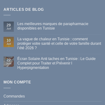
ARTICLES DE BLOG
Les meilleures marques de parapharmacie
29
disponibles en Tunisie
Juil
Aucun
commentaire
La vague de chaleur en Tunisie : comment
sur
10
Les
protéger votre santé et celle de votre famille durant
Juil
meilleures
l’été 2026 ?
marques
de
Aucun
parapharmacie
commentaire
disponibles
Écran Solaire Anti taches en Tunisie : Le Guide
sur
22
en
La
Complet pour Traiter et Prévenir l
Tunisie
Juin
vague
Hyperpigmentation
de
chaleur
Aucun
en
commentaire
Tunisie
sur
:
Écran
MON COMPTE
comment
Solaire
protéger
Anti
votre
taches
santé
en
et
Commandes
Tunisie
celle
:
de
Le
votre