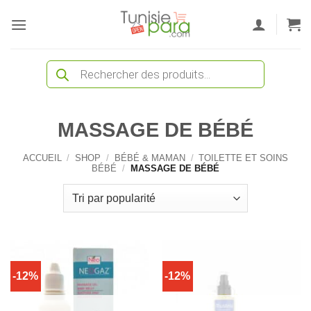
Passer
au
contenu
Recherche
de
produits
MASSAGE DE BÉBÉ
ACCUEIL
/
SHOP
/
BÉBÉ & MAMAN
/
TOILETTE ET SOINS
BÉBÉ
/
MASSAGE DE BÉBÉ
-12%
-12%