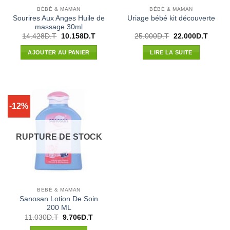
BÉBÉ & MAMAN
BÉBÉ & MAMAN
Sourires Aux Anges Huile de
Uriage bébé kit découverte
massage 30ml
Le
Le
Le
Le
14.428
D.T
10.158
D.T
25.000
D.T
22.000
D.T
prix
prix
prix
prix
initial
actuel
initial
actuel
AJOUTER AU PANIER
LIRE LA SUITE
était :
est :
était :
est :
14.428D.T.
10.158D.T.
25.000D.T.
22.000
-12%
RUPTURE DE STOCK
BÉBÉ & MAMAN
Sanosan Lotion De Soin
200 ML
Le
Le
11.030
D.T
9.706
D.T
prix
prix