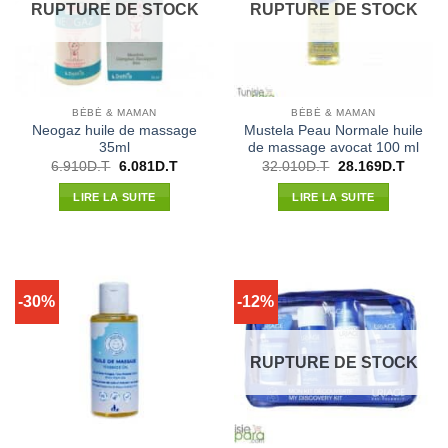
RUPTURE DE STOCK
RUPTURE DE STOCK
BÉBÉ & MAMAN
BÉBÉ & MAMAN
Neogaz huile de massage
Mustela Peau Normale huile
35ml
de massage avocat 100 ml
Le
Le
Le
Le
6.910
D.T
6.081
D.T
32.010
D.T
28.169
D.T
prix
prix
prix
prix
initial
actuel
initial
actuel
LIRE LA SUITE
LIRE LA SUITE
était :
est :
était :
est :
6.910D.T.
6.081D.T.
32.010D.T.
28.169
-30%
-12%
RUPTURE DE STOCK