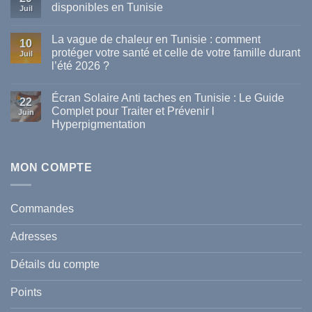
disponibles en Tunisie
Juil
Aucun
commentaire
La vague de chaleur en Tunisie : comment
sur
10
Les
protéger votre santé et celle de votre famille durant
Juil
meilleures
l’été 2026 ?
marques
de
Aucun
parapharmacie
commentaire
disponibles
Écran Solaire Anti taches en Tunisie : Le Guide
sur
22
en
La
Complet pour Traiter et Prévenir l
Tunisie
Juin
vague
Hyperpigmentation
de
chaleur
Aucun
en
commentaire
Tunisie
sur
:
Écran
MON COMPTE
comment
Solaire
protéger
Anti
votre
taches
santé
en
et
Commandes
Tunisie
celle
:
de
Le
votre
Adresses
Guide
famille
Complet
durant
pour
l’été
Détails du compte
Traiter
2026
et
?
Prévenir
Points
l
Hyperpigmentation