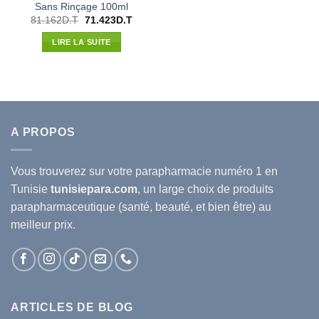
Sans Rinçage 100ml
Le
Le
81.162
D.T
71.423
D.T
prix
prix
initial
actuel
LIRE LA SUITE
était :
est :
81.162D.T.
71.423D.T.
A PROPOS
Vous trouverez sur votre
parapharmacie
numéro 1 en
Tunisie
tunisiepara.com
, un large choix de produits
parapharmaceutique (santé, beauté, et bien être) au
meilleur prix.
ARTICLES DE BLOG