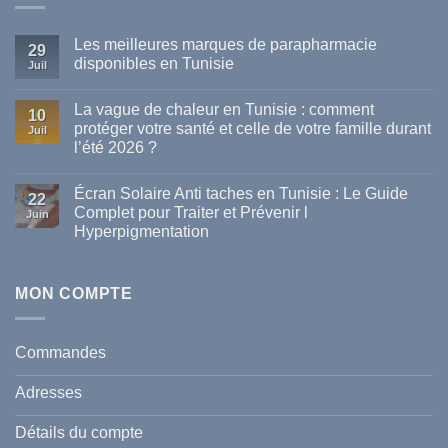
Les meilleures marques de parapharmacie
29
disponibles en Tunisie
Juil
Aucun
commentaire
La vague de chaleur en Tunisie : comment
sur
10
Les
protéger votre santé et celle de votre famille durant
Juil
meilleures
l’été 2026 ?
marques
de
Aucun
parapharmacie
commentaire
disponibles
Écran Solaire Anti taches en Tunisie : Le Guide
sur
22
en
La
Complet pour Traiter et Prévenir l
Tunisie
Juin
vague
Hyperpigmentation
de
chaleur
Aucun
en
commentaire
Tunisie
sur
:
Écran
MON COMPTE
comment
Solaire
protéger
Anti
votre
taches
santé
en
et
Commandes
Tunisie
celle
:
de
Le
votre
Adresses
Guide
famille
Complet
durant
pour
l’été
Détails du compte
Traiter
2026
et