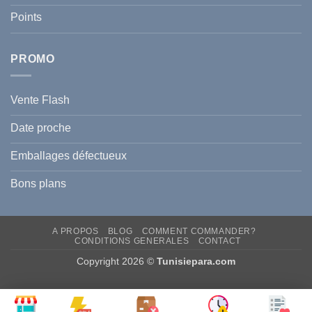
?
Prévenir
Points
l
Hyperpigmentation
PROMO
Vente Flash
Date proche
Emballages défectueux
Bons plans
A PROPOS
BLOG
COMMENT COMMANDER?
CONDITIONS GENERALES
CONTACT
Copyright 2026 ©
Tunisiepara.com