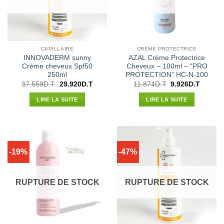
CAPILLAIRE
CRÈME PROTECTRICE
INNOVADERM sunny
AZAL Crème Protectrice
Crème cheveux Spf50
Cheveux – 100ml – “PRO
250ml
PROTECTION” HC-N-100
Le
Le
Le
Le
37.559
D.T
29.920
D.T
11.874
D.T
9.926
D.T
prix
prix
prix
prix
initial
actuel
initial
actuel
LIRE LA SUITE
LIRE LA SUITE
était :
est :
était :
est :
37.559D.T.
29.920D.T.
11.874D.T.
9.926D.
-19%
-47%
RUPTURE DE STOCK
RUPTURE DE STOCK