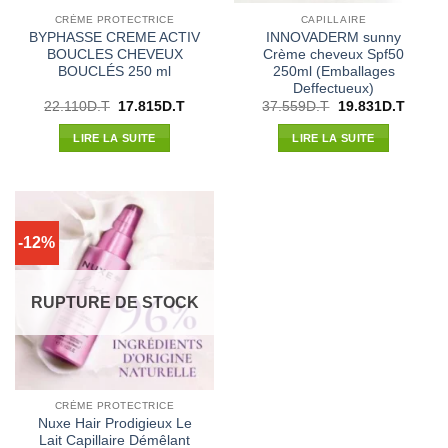
CRÈME PROTECTRICE
CAPILLAIRE
BYPHASSE CREME ACTIV
INNOVADERM sunny
BOUCLES CHEVEUX
Crème cheveux Spf50
BOUCLÉS 250 ml
250ml (Emballages
Deffectueux)
Le
Le
Le
Le
22.110
D.T
17.815
D.T
37.559
D.T
19.831
D.T
prix
prix
prix
prix
initial
actuel
initial
actuel
LIRE LA SUITE
LIRE LA SUITE
était :
est :
était :
est :
22.110D.T.
17.815D.T.
37.559D.T.
19.831
-12%
RUPTURE DE STOCK
CRÈME PROTECTRICE
Nuxe Hair Prodigieux Le
Lait Capillaire Démêlant