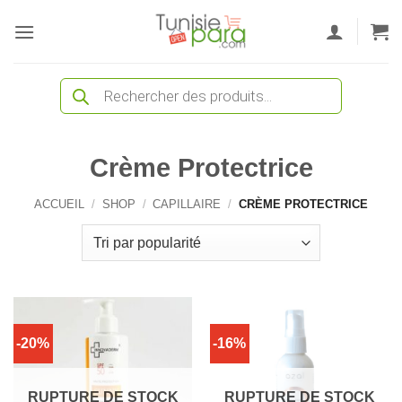
Passer
au
contenu
Recherche
de
produits
Crème Protectrice
ACCUEIL
/
SHOP
/
CAPILLAIRE
/
CRÈME PROTECTRICE
-20%
-16%
RUPTURE DE STOCK
RUPTURE DE STOCK