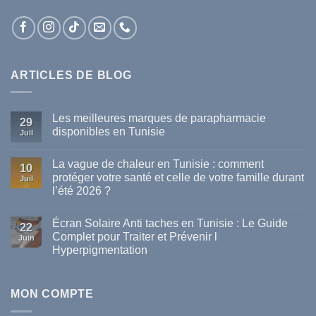
ARTICLES DE BLOG
Les meilleures marques de parapharmacie
29
disponibles en Tunisie
Juil
Aucun
commentaire
La vague de chaleur en Tunisie : comment
sur
10
Les
protéger votre santé et celle de votre famille durant
Juil
meilleures
l’été 2026 ?
marques
de
Aucun
parapharmacie
commentaire
disponibles
Écran Solaire Anti taches en Tunisie : Le Guide
sur
22
en
La
Complet pour Traiter et Prévenir l
Tunisie
Juin
vague
Hyperpigmentation
de
chaleur
Aucun
en
commentaire
Tunisie
sur
:
Écran
MON COMPTE
comment
Solaire
protéger
Anti
votre