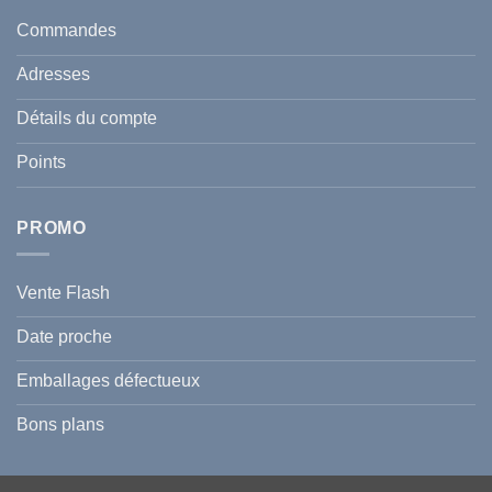
taches
santé
en
et
Commandes
Tunisie
celle
:
de
Le
votre
Adresses
Guide
famille
Complet
durant
pour
l’été
Détails du compte
Traiter
2026
et
?
Prévenir
Points
l
Hyperpigmentation
PROMO
Vente Flash
Date proche
Emballages défectueux
Bons plans