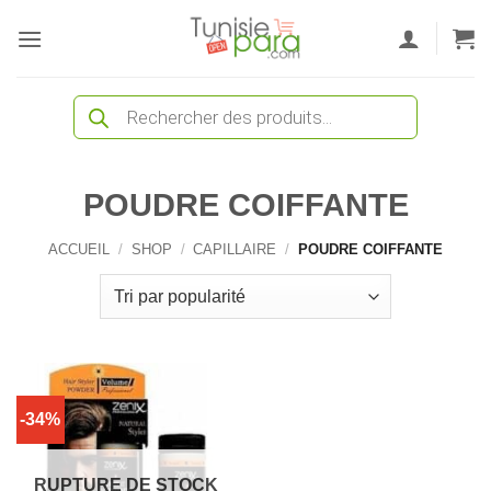
Passer
au
contenu
Recherche
de
produits
POUDRE COIFFANTE
ACCUEIL
/
SHOP
/
CAPILLAIRE
/
POUDRE COIFFANTE
-34%
RUPTURE DE STOCK