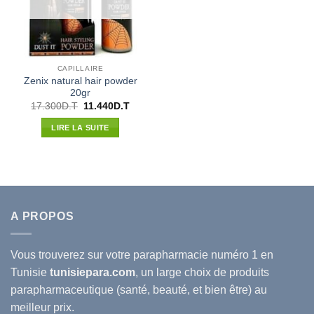
CAPILLAIRE
Zenix natural hair powder
20gr
Le
Le
17.300
D.T
11.440
D.T
prix
prix
initial
actuel
LIRE LA SUITE
était :
est :
17.300D.T.
11.440D.T.
A PROPOS
Vous trouverez sur votre
parapharmacie
numéro 1 en
Tunisie
tunisiepara.com
, un large choix de produits
parapharmaceutique (santé, beauté, et bien être) au
meilleur prix.