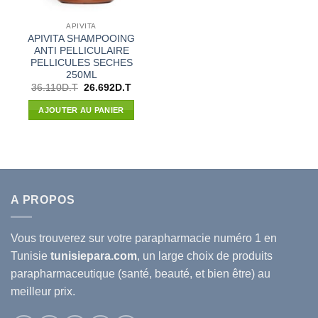
APIVITA
APIVITA SHAMPOOING
ANTI PELLICULAIRE
PELLICULES SECHES
250ML
Le
Le
36.110
D.T
26.692
D.T
prix
prix
initial
actuel
AJOUTER AU PANIER
était :
est :
36.110D.T.
26.692D.T.
A PROPOS
Vous trouverez sur votre
parapharmacie
numéro 1 en
Tunisie
tunisiepara.com
, un large choix de produits
parapharmaceutique (santé, beauté, et bien être) au
meilleur prix.