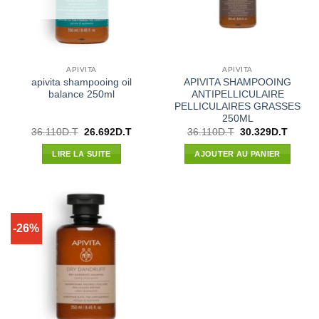
APIVITA
APIVITA
apivita shampooing oil
APIVITA SHAMPOOING
balance 250ml
ANTIPELLICULAIRE
PELLICULAIRES GRASSES
250ML
Le
Le
Le
Le
36.110
D.T
26.692
D.T
36.110
D.T
30.329
D.T
prix
prix
prix
prix
initial
actuel
initial
actuel
LIRE LA SUITE
AJOUTER AU PANIER
était :
est :
était :
est :
36.110D.T.
26.692D.T.
36.110D.T.
30.329
-26%