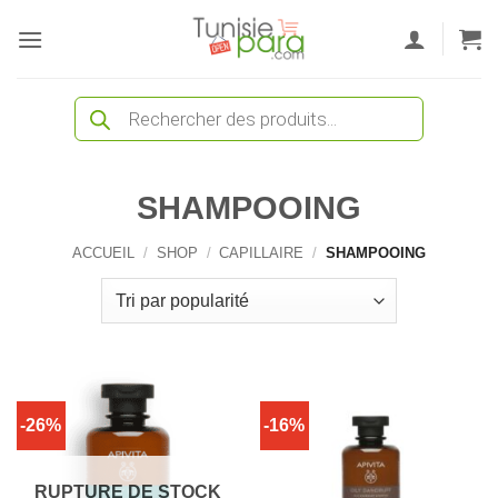
Passer
au
contenu
Recherche
de
produits
SHAMPOOING
ACCUEIL
/
SHOP
/
CAPILLAIRE
/
SHAMPOOING
-26%
-16%
RUPTURE DE STOCK