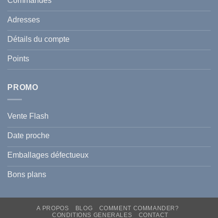
Commandes
Tunisie
celle
:
de
Le
votre
Adresses
Guide
famille
Complet
durant
pour
l’été
Détails du compte
Traiter
2026
et
?
Prévenir
Points
l
Hyperpigmentation
PROMO
Vente Flash
Date proche
Emballages défectueux
Bons plans
A PROPOS
BLOG
COMMENT COMMANDER?
CONDITIONS GENERALES
CONTACT