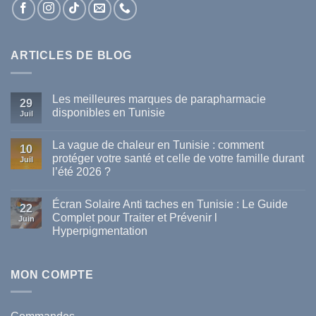
ARTICLES DE BLOG
Les meilleures marques de parapharmacie
29
disponibles en Tunisie
Juil
Aucun
commentaire
La vague de chaleur en Tunisie : comment
sur
10
Les
protéger votre santé et celle de votre famille durant
Juil
meilleures
l’été 2026 ?
marques
de
Aucun
parapharmacie
commentaire
disponibles
Écran Solaire Anti taches en Tunisie : Le Guide
sur
22
en
La
Complet pour Traiter et Prévenir l
Tunisie
Juin
vague
Hyperpigmentation
de
chaleur
Aucun
en
commentaire
Tunisie
sur
:
Écran
MON COMPTE
comment
Solaire
protéger
Anti
votre
taches
santé
en
et