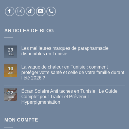
ARTICLES DE BLOG
Les meilleures marques de parapharmacie
29
disponibles en Tunisie
Juil
Aucun
commentaire
La vague de chaleur en Tunisie : comment
sur
10
Les
protéger votre santé et celle de votre famille durant
Juil
meilleures
l’été 2026 ?
marques
de
Aucun
parapharmacie
commentaire
disponibles
Écran Solaire Anti taches en Tunisie : Le Guide
sur
22
en
La
Complet pour Traiter et Prévenir l
Tunisie
Juin
vague
Hyperpigmentation
de
chaleur
Aucun
en
commentaire
Tunisie
sur
:
Écran
MON COMPTE
comment
Solaire
protéger
Anti
votre