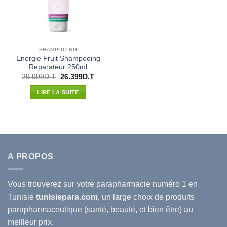
SHAMPOOING
Energie Fruit Shampooing
Reparateur 250ml
Le
Le
29.999
D.T
26.399
D.T
prix
prix
initial
actuel
LIRE LA SUITE
était :
est :
29.999D.T.
26.399D.T.
A PROPOS
Vous trouverez sur votre
parapharmacie
numéro 1 en
Tunisie
tunisiepara.com
, un large choix de produits
parapharmaceutique (santé, beauté, et bien être) au
meilleur prix.