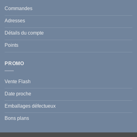
taches
santé
en
et
Commandes
Tunisie
celle
:
de
Le
votre
Adresses
Guide
famille
Complet
durant
pour
l’été
Détails du compte
Traiter
2026
et
?
Prévenir
Points
l
Hyperpigmentation
PROMO
Vente Flash
Date proche
Emballages défectueux
Bons plans