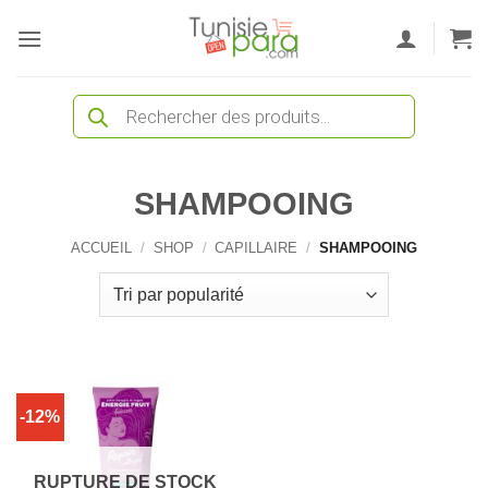
Passer
au
contenu
Recherche
de
produits
SHAMPOOING
ACCUEIL
/
SHOP
/
CAPILLAIRE
/
SHAMPOOING
-12%
RUPTURE DE STOCK