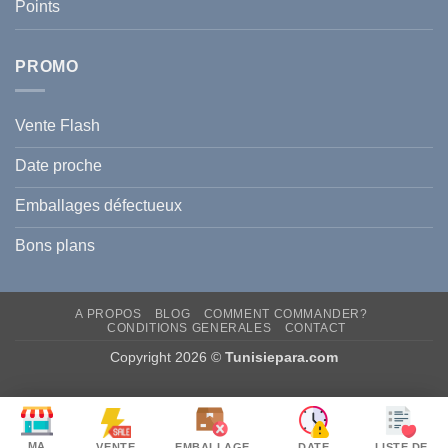
Points
l
Hyperpigmentation
PROMO
Vente Flash
Date proche
Emballages défectueux
Bons plans
A PROPOS
BLOG
COMMENT COMMANDER?
CONDITIONS GENERALES
CONTACT
Copyright 2026 ©
Tunisiepara.com
MA
VENTE
EMBALLAGE
DATE
LISTE DE