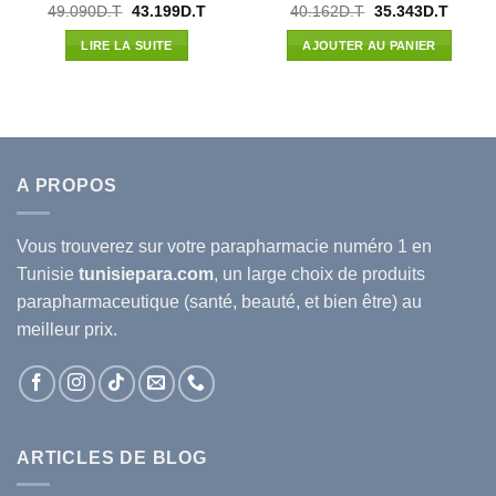
Le
Le
Le
Le
49.090
D.T
43.199
D.T
40.162
D.T
35.343
D.T
prix
prix
prix
prix
initial
actuel
initial
actuel
LIRE LA SUITE
AJOUTER AU PANIER
était :
est :
était :
est :
49.090D.T.
43.199D.T.
40.162D.T.
35.343
A PROPOS
Vous trouverez sur votre
parapharmacie
numéro 1 en
Tunisie
tunisiepara.com
, un large choix de produits
parapharmaceutique (santé, beauté, et bien être) au
meilleur prix.
ARTICLES DE BLOG