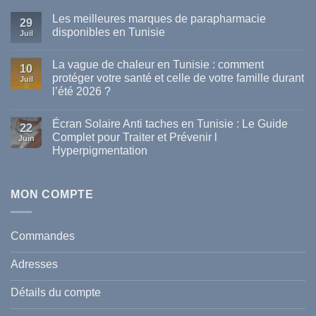
Les meilleures marques de parapharmacie
29
disponibles en Tunisie
Juil
Aucun
commentaire
La vague de chaleur en Tunisie : comment
sur
10
Les
protéger votre santé et celle de votre famille durant
Juil
meilleures
l’été 2026 ?
marques
de
Aucun
parapharmacie
commentaire
disponibles
Écran Solaire Anti taches en Tunisie : Le Guide
sur
22
en
La
Complet pour Traiter et Prévenir l
Tunisie
Juin
vague
Hyperpigmentation
de
chaleur
Aucun
en
commentaire
Tunisie
sur
:
Écran
MON COMPTE
comment
Solaire
protéger
Anti
votre
taches
santé
en
et
Commandes
Tunisie
celle
:
de
Le
votre
Adresses
Guide
famille
Complet
durant
pour
l’été
Détails du compte
Traiter
2026
et
?
Prévenir