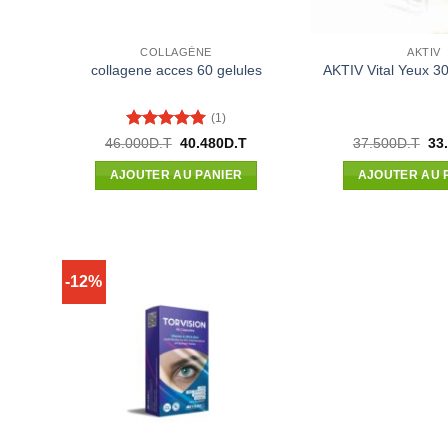
COLLAGÈNE
AKTIV
collagene acces 60 gelules
AKTIV Vital Yeux 
(1)
Note
5
sur
Le
Le
Le
46.000
D.T
40.480
D.T
37.500
D.T
33
prix
prix
pri
5
initial
actuel
init
AJOUTER AU PANIER
AJOUTER AU 
était :
est :
étai
46.000D.T.
40.480D.T.
37.
-12%