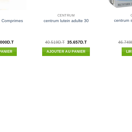
CENTRUM
centrum si
30 Comprimes
centrum lutein adulte 30
Le
Le
Le
.000
D.T
40.519
D.T
35.657
D.T
46.749
x
prix
prix
prix
ial
actuel
initial
actuel
PANIER
AJOUTER AU PANIER
LI
t :
est :
était :
est :
500D.T.
33.000D.T.
40.519D.T.
35.657D.T.