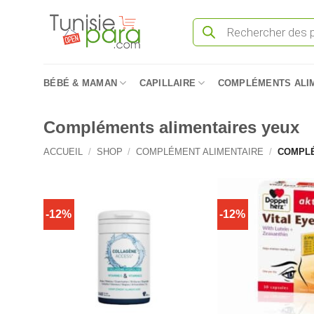
Passer
Recherche
au
de
produits
contenu
BÉBÉ & MAMAN
CAPILLAIRE
COMPLÉMENTS ALI
Compléments alimentaires yeux
ACCUEIL
/
SHOP
/
COMPLÉMENT ALIMENTAIRE
/
COMPLÉ
-12%
-12%