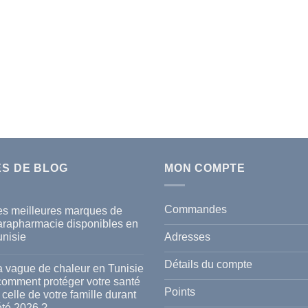
ES DE BLOG
MON COMPTE
Commandes
es meilleures marques de
arapharmacie disponibles en
Adresses
unisie
cun
mmentaire
Détails du compte
a vague de chaleur en Tunisie
s
 comment protéger votre santé
lleures
Points
 celle de votre famille durant
rques
été 2026 ?