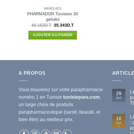
MARQUES
PHARMADOR Torvision 30
gelules
Le
Le
40.162
D.T
35.343
D.T
prix
prix
initial
actuel
AJOUTER AU PANIER
était :
est :
40.162D.T.
35.343D.T.
A PROPOS
ARTICL
Vous trouverez sur votre
parapharmacie
L
29
numéro 1 en Tunisie
tunisiepara.com
,
p
Juil
T
un large choix de produits
Au
parapharmaceutique (santé, beauté, et
co
L
sur
10
bien être) au meilleur prix.
Le
:
Juil
mei
et
ma
de
l’