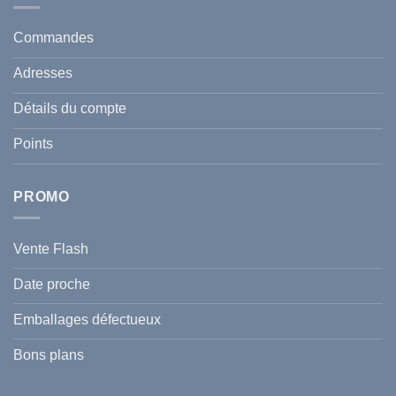
protéger
Anti
votre
taches
santé
en
et
Commandes
Tunisie
celle
:
de
Le
votre
Adresses
Guide
famille
Complet
durant
pour
l’été
Détails du compte
Traiter
2026
et
?
Prévenir
Points
l
Hyperpigmentation
PROMO
Vente Flash
Date proche
Emballages défectueux
Bons plans