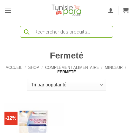
Passer
au
contenu
Recherche
de
produits
Fermeté
ACCUEIL
/
SHOP
/
COMPLÉMENT ALIMENTAIRE
/
MINCEUR
/
FERMETÉ
-12%