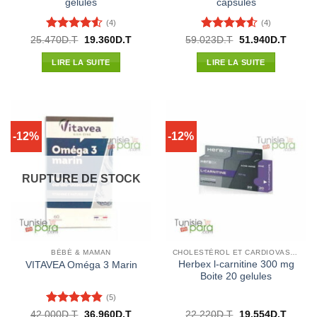
gélules
capsules
(4)
(4)
Note
4.5
Note
4.5
Le
Le
Le
Le
25.470
D.T
19.360
D.T
59.023
D.T
51.940
D.T
prix
prix
prix
prix
sur 5
sur 5
initial
actuel
initial
actuel
LIRE LA SUITE
LIRE LA SUITE
était :
est :
était :
est :
25.470D.T.
19.360D.T.
59.023D.T.
51.940
-12%
-12%
RUPTURE DE STOCK
BÉBÉ & MAMAN
CHOLESTÉROL ET CARDIOVASCULAIRE
Herbex l-carnitine 300 mg
VITAVEA Oméga 3 Marin
Boite 20 gelules
(5)
Note
4.8
Le
Le
Le
Le
42.000
D.T
36.960
D.T
22.220
D.T
19.554
D.T