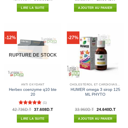
prix
prix
prix
prix
sur 5
initial
actuel
initial
actuel
LIRE LA SUITE
AJOUTER AU PANIER
était :
est :
était :
est :
42.000D.T.
36.960D.T.
22.220D.T.
19.554
-12%
-27%
RUPTURE DE STOCK
ANTI OXYDANT
CHOLESTÉROL ET CARDIOVASCULAIRE
Herbex coenzyme q10 bte
HUMER omega 3 sirop 125
20
ML PHYTO
(1)
Note
5
sur
Le
Le
Le
Le
42.736
D.T
37.608
D.T
33.960
D.T
24.640
D.T
prix
prix
prix
prix
5
initial
actuel
initial
actuel
LIRE LA SUITE
AJOUTER AU PANIER
était :
est :
était :
est :
42.736D.T.
37.608D.T.
33.960D.T.
24.640