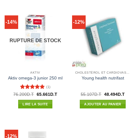
-14%
-12%
RUPTURE DE STOCK
AKTIV
CHOLESTÉROL ET CARDIOVASCULAIRE
Aktiv omega-3 junior 250 ml
Young health nutrifast
(1)
Note
5
sur
Le
Le
Le
Le
76.200
D.T
65.661
D.T
55.107
D.T
48.494
D.T
prix
prix
prix
prix
5
initial
actuel
initial
actuel
LIRE LA SUITE
AJOUTER AU PANIER
était :
est :
était :
est :
76.200D.T.
65.661D.T.
55.107D.T.
48.494
-12%