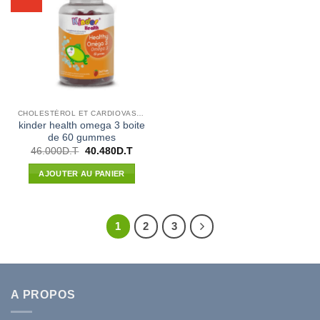
CHOLESTÉROL ET CARDIOVASCULAIRE
kinder health omega 3 boite
de 60 gummes
Le
Le
46.000
D.T
40.480
D.T
prix
prix
initial
actuel
AJOUTER AU PANIER
était :
est :
46.000D.T.
40.480D.T.
1
2
3
A PROPOS