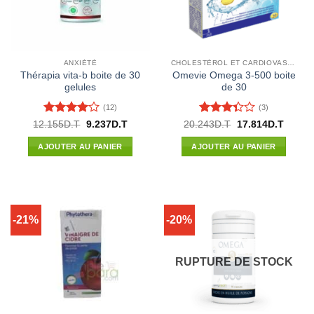
ANXIÉTÉ
CHOLESTÉROL ET CARDIOVASCULAIRE
Thérapia vita-b boite de 30
Omevie Omega 3-500 boite
gelules
de 30
(12)
(3)
Note
4
Note
Le
Le
Le
Le
12.155
D.T
9.237
D.T
20.243
D.T
17.814
D.T
prix
prix
prix
prix
sur 5
3.33
initial
actuel
initial
actuel
sur 5
AJOUTER AU PANIER
AJOUTER AU PANIER
était :
est :
était :
est :
12.155D.T.
9.237D.T.
20.243D.T.
17.814
-21%
-20%
RUPTURE DE STOCK