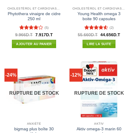
CHOLESTÉROL ET CARDIOVASCULAIRE
CHOLESTÉROL ET CARDIOVASCULAIRE
Phytothera vinaigre de cidre
Young Health omega 3
250 ml
boite 90 capsules
(5)
(2)
Note
3.8
Note
4.5
Le
Le
Le
Le
9.966
D.T
7.917
D.T
55.660
D.T
44.656
D.T
prix
prix
prix
prix
sur 5
sur 5
initial
actuel
initial
actuel
AJOUTER AU PANIER
LIRE LA SUITE
était :
est :
était :
est :
9.966D.T.
7.917D.T.
55.660D.T.
44.656
-24%
-12%
RUPTURE DE STOCK
RUPTURE DE STOCK
ANXIÉTÉ
AKTIV
bigmag plus boîte 30
Aktiv omega-3 marin 60