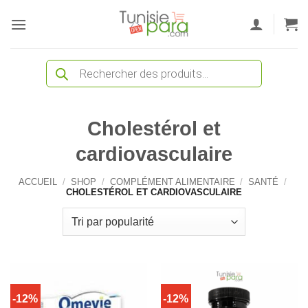
Passer
au
contenu
Recherche
de
produits
Cholestérol et
cardiovasculaire
ACCUEIL
/
SHOP
/
COMPLÉMENT ALIMENTAIRE
/
SANTÉ
/
CHOLESTÉROL ET CARDIOVASCULAIRE
-12%
-12%