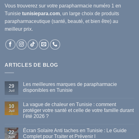
Vous trouverez sur votre
parapharmacie
numéro 1 en
Tunisie
tunisiepara.com
, un large choix de produits
parapharmaceutique (santé, beauté, et bien être) au
meilleur prix.
ARTICLES DE BLOG
Les meilleures marques de parapharmacie
29
disponibles en Tunisie
Juil
Aucun
commentaire
La vague de chaleur en Tunisie : comment
sur
10
Les
protéger votre santé et celle de votre famille durant
Juil
meilleures
l’été 2026 ?
marques
de
Aucun
parapharmacie
commentaire
disponibles
Écran Solaire Anti taches en Tunisie : Le Guide
sur
22
en
La
Complet pour Traiter et Prévenir l
Tunisie
Juin
vague