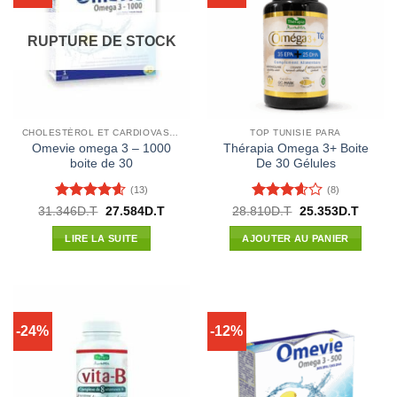
RUPTURE DE STOCK
CHOLESTÉROL ET CARDIOVASCULAIRE
TOP TUNISIE PARA
Omevie omega 3 – 1000
Thérapia Omega 3+ Boite
boite de 30
De 30 Gélules
(13)
(8)
Note
4.54
Note
Le
Le
Le
Le
31.346
D.T
27.584
D.T
28.810
D.T
25.353
D.T
prix
prix
prix
prix
sur 5
3.57
sur
initial
actuel
initial
actuel
5
LIRE LA SUITE
AJOUTER AU PANIER
était :
est :
était :
est :
31.346D.T.
27.584D.T.
28.810D.T.
25.353
-24%
-12%