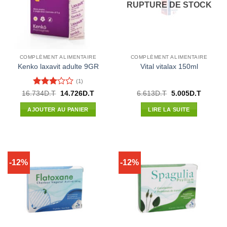
RUPTURE DE STOCK
COMPLÉMENT ALIMENTAIRE
COMPLÉMENT ALIMENTAIRE
Kenko laxavit adulte 9GR
Vital vitalax 150ml
(1)
Note
3
Le
Le
Le
Le
16.734
D.T
14.726
D.T
6.613
D.T
5.005
D.T
prix
prix
prix
prix
sur 5
initial
actuel
initial
actuel
AJOUTER AU PANIER
LIRE LA SUITE
était :
est :
était :
est :
16.734D.T.
14.726D.T.
6.613D.T.
5.005D.
-12%
-12%