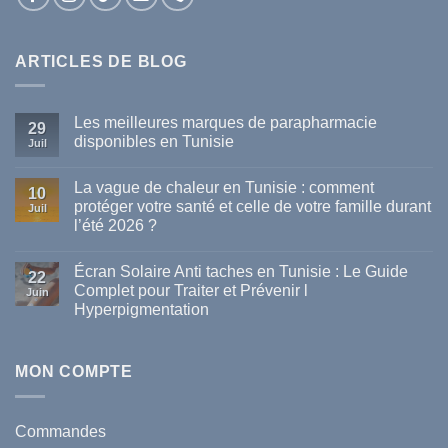
ARTICLES DE BLOG
Les meilleures marques de parapharmacie
29
disponibles en Tunisie
Juil
Aucun
commentaire
La vague de chaleur en Tunisie : comment
sur
10
Les
protéger votre santé et celle de votre famille durant
Juil
meilleures
l’été 2026 ?
marques
de
Aucun
parapharmacie
commentaire
disponibles
Écran Solaire Anti taches en Tunisie : Le Guide
sur
22
en
La
Complet pour Traiter et Prévenir l
Tunisie
Juin
vague
Hyperpigmentation
de
chaleur
Aucun
en
commentaire
Tunisie
sur
:
Écran
MON COMPTE
comment
Solaire
protéger
Anti
votre
taches
santé
en
et
Commandes
Tunisie
celle
: