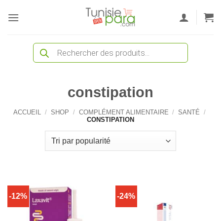
Passer
au
contenu
Recherche
de
produits
constipation
ACCUEIL
/
SHOP
/
COMPLÉMENT ALIMENTAIRE
/
SANTÉ
/
CONSTIPATION
-12%
-24%