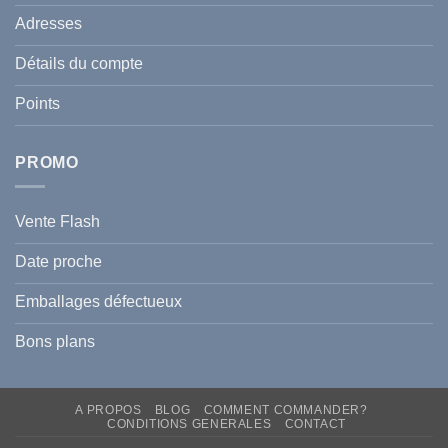
de
Le
votre
Adresses
Guide
famille
Complet
durant
pour
l’été
Détails du compte
Traiter
2026
et
?
Prévenir
Points
l
Hyperpigmentation
PROMO
Vente Flash
Date proche
Emballages défectueux
Bons plans
A PROPOS
BLOG
COMMENT COMMANDER?
CONDITIONS GENERALES
CONTACT