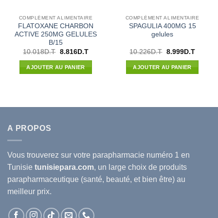
COMPLÉMENT ALIMENTAIRE
COMPLÉMENT ALIMENTAIRE
FLATOXANE CHARBON
SPAGULIA 400MG 15
ACTIVE 250MG GELULES
gelules
B/15
Le
Le
Le
Le
10.018
D.T
8.816
D.T
10.226
D.T
8.999
D.T
prix
prix
prix
prix
initial
actuel
initial
actuel
AJOUTER AU PANIER
AJOUTER AU PANIER
était :
est :
était :
est :
10.018D.T.
8.816D.T.
10.226D.T.
8.999D.
A PROPOS
Vous trouverez sur votre
parapharmacie
numéro 1 en
Tunisie
tunisiepara.com
, un large choix de produits
parapharmaceutique (santé, beauté, et bien être) au
meilleur prix.