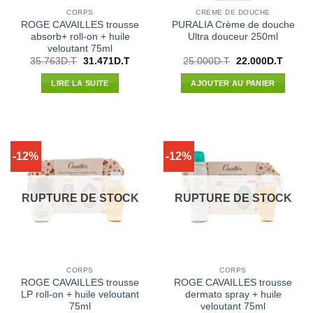
CORPS
CRÈME DE DOUCHE
ROGE CAVAILLES trousse
PURALIA Crème de douche
absorb+ roll-on + huile
Ultra douceur 250ml
veloutant 75ml
Le
Le
Le
Le
35.763
D.T
31.471
D.T
25.000
D.T
22.000
D.T
prix
prix
prix
prix
initial
actuel
initial
actuel
LIRE LA SUITE
AJOUTER AU PANIER
était :
est :
était :
est :
35.763D.T.
31.471D.T.
25.000D.T.
22.000
-12%
-12%
RUPTURE DE STOCK
RUPTURE DE STOCK
CORPS
CORPS
ROGE CAVAILLES trousse
ROGE CAVAILLES trousse
LP roll-on + huile veloutant
dermato spray + huile
75ml
veloutant 75ml