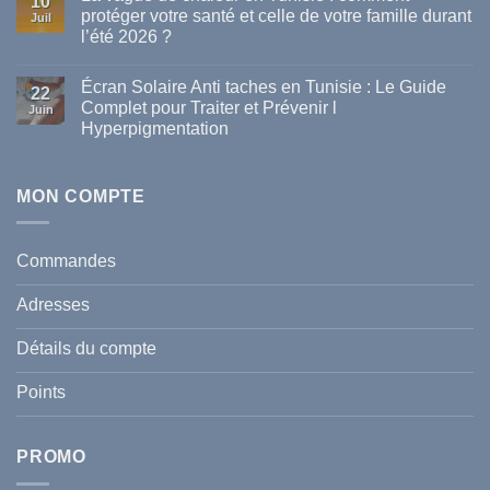
10
Les
protéger votre santé et celle de votre famille durant
Juil
meilleures
l’été 2026 ?
marques
de
Aucun
parapharmacie
commentaire
disponibles
Écran Solaire Anti taches en Tunisie : Le Guide
sur
22
en
La
Complet pour Traiter et Prévenir l
Tunisie
Juin
vague
Hyperpigmentation
de
chaleur
Aucun
en
commentaire
Tunisie
sur
:
Écran
MON COMPTE
comment
Solaire
protéger
Anti
votre
taches
santé
en
et
Commandes
Tunisie
celle
:
de
Le
votre
Adresses
Guide
famille
Complet
durant
pour
l’été
Détails du compte
Traiter
2026
et
?
Prévenir
Points
l
Hyperpigmentation
PROMO