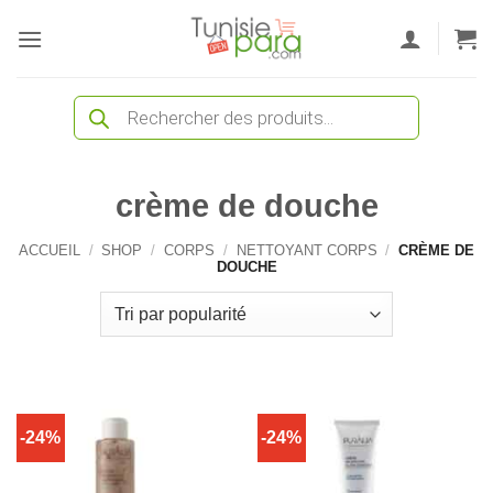
Passer
au
contenu
Recherche
de
produits
crème de douche
ACCUEIL
/
SHOP
/
CORPS
/
NETTOYANT CORPS
/
CRÈME DE
DOUCHE
-24%
-24%