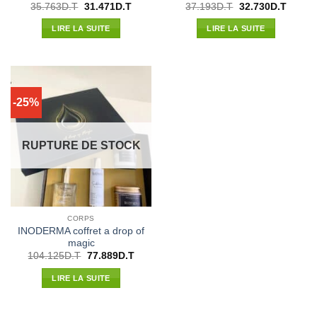
Le
Le
Le
Le
35.763
D.T
31.471
D.T
37.193
D.T
32.730
D.T
prix
prix
prix
prix
initial
actuel
initial
actuel
LIRE LA SUITE
LIRE LA SUITE
était :
est :
était :
est :
35.763D.T.
31.471D.T.
37.193D.T.
32.730
-25%
RUPTURE DE STOCK
CORPS
INODERMA coffret a drop of
magic
Le
Le
104.125
D.T
77.889
D.T
prix
prix
initial
actuel
LIRE LA SUITE
était :
est :
104.125D.T.
77.889D.T.