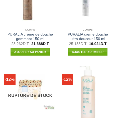
CORPS
CORPS
PURALIA crème de douche
PURALIA creme douche
gommant 150 ml
ultra douceur 150 ml
Le
Le
Le
Le
28.262
D.T
21.388
D.T
25.138
D.T
19.024
D.T
prix
prix
prix
prix
initial
actuel
initial
actuel
AJOUTER AU PANIER
AJOUTER AU PANIER
était :
est :
était :
est :
28.262D.T.
21.388D.T.
25.138D.T.
19.024
-12%
-12%
RUPTURE DE STOCK