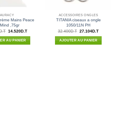
AURACY
ACCESSOIRES ONGLES
rème Mains Peace
TITANIA ciseaux a ongle
 Mind ,75gr
1050/11N PH
Le
Le
Le
Le
D.T
14.520
D.T
32.400
D.T
27.104
D.T
prix
prix
prix
prix
initial
actuel
initial
actuel
ER AU PANIER
AJOUTER AU PANIER
était :
est :
était :
est :
16.500D.T.
14.520D.T.
32.400D.T.
27.104D.T.