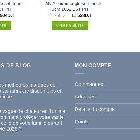
e soft touch
TITANIA coupe ongle soft touch
ST PH
6cm 1052/1ST PH
Le
Le
Le
.904
D.T
13.750
D.T
11.528
D.T
x
prix
prix
prix
ial
actuel
initial
actuel
ITE
LIRE LA SUITE
t :
est :
était :
est :
600D.T.
13.904D.T.
13.750D.T.
11.528D.T.
ES DE BLOG
MON COMPTE
Commandes
es meilleures marques de
arapharmacie disponibles en
Adresses
unisie
cun
mmentaire
Détails du compte
a vague de chaleur en Tunisie
s
 comment protéger votre santé
lleures
Points
 celle de votre famille durant
rques
été 2026 ?
rapharmacie
ponibles
cun
mmentaire