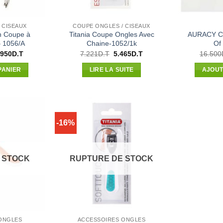
 CISEAUX
COUPE ONGLES / CISEAUX
n Coupe à
Titania Coupe Ongles Avec
AURACY C
 1056/A
Chaine-1052/1k
Of
Le
Le
Le
.950
D.T
7.221
D.T
5.465
D.T
16.500
x
prix
prix
prix
ial
actuel
initial
actuel
PANIER
LIRE LA SUITE
AJOUT
t :
est :
était :
est :
222D.T.
33.950D.T.
7.221D.T.
5.465D.T.
-16%
 STOCK
RUPTURE DE STOCK
ONGLES
ACCESSOIRES ONGLES