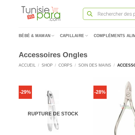
Passer
Recherche
au
de
produits
contenu
BÉBÉ & MAMAN
CAPILLAIRE
COMPLÉMENTS ALI
Accessoires Ongles
ACCUEIL
/
SHOP
/
CORPS
/
SOIN DES MAINS
/
ACCESSO
-29%
-28%
RUPTURE DE STOCK