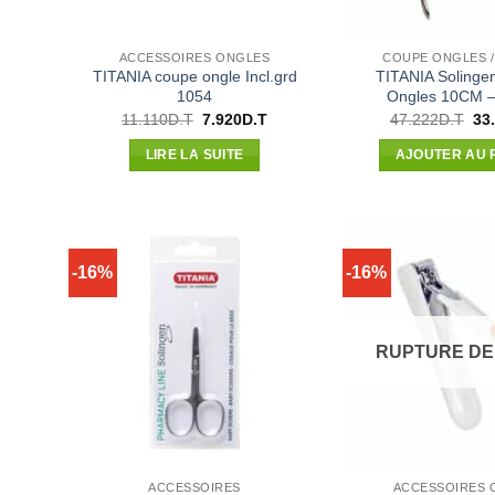
ACCESSOIRES ONGLES
COUPE ONGLES /
TITANIA coupe ongle Incl.grd
TITANIA Solinge
1054
Ongles 10CM –
Le
Le
Le
11.110
D.T
7.920
D.T
47.222
D.T
33
prix
prix
pri
initial
actuel
init
LIRE LA SUITE
AJOUTER AU 
était :
est :
étai
11.110D.T.
7.920D.T.
47.
-16%
-16%
RUPTURE DE
ACCESSOIRES
ACCESSOIRES 