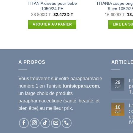
TITANIA ciseau pour bebe
TITANIA coupe ongl
1050/24 PH
9 cm 1052/2
Le
Le
Le
38.800
D.T
32.472
D.T
16.600
D.T
13
prix
prix
pri
initial
actuel
init
AJOUTER AU PANIER
LIRE LA SU
était :
est :
étai
38.800D.T.
32.472D.T.
16.
A PROPOS
ARTICL
Vous trouverez sur votre
parapharmacie
L
29
numéro 1 en Tunisie
tunisiepara.com
,
p
Juil
T
un large choix de produits
Au
parapharmaceutique (santé, beauté, et
co
L
sur
10
bien être) au meilleur prix.
Le
:
Juil
mei
et
ma
de
l’
pa
dis
Au
en
co