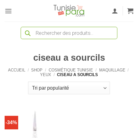
Passer
au
contenu
Recherche
de
produits
ciseau a sourcils
ACCUEIL
/
SHOP
/
COSMÉTIQUE TUNISIE
/
MAQUILLAGE
/
YEUX
/
CISEAU A SOURCILS
-34%