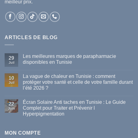
meilleur prix.
ARTICLES DE BLOG
Les meilleures marques de parapharmacie
29
disponibles en Tunisie
Juil
Aucun
commentaire
La vague de chaleur en Tunisie : comment
sur
10
Les
protéger votre santé et celle de votre famille durant
Juil
meilleures
l’été 2026 ?
marques
de
Aucun
parapharmacie
commentaire
disponibles
Écran Solaire Anti taches en Tunisie : Le Guide
sur
22
en
La
Complet pour Traiter et Prévenir l
Tunisie
Juin
vague
Hyperpigmentation
de
chaleur
Aucun
en
commentaire
Tunisie
sur
:
Écran
MON COMPTE
comment
Solaire