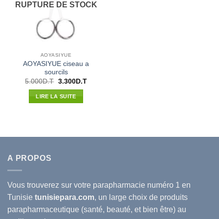
RUPTURE DE STOCK
AOYASIYUE
AOYASIYUE ciseau a
sourcils
Le
Le
5.000
D.T
3.300
D.T
prix
prix
initial
actuel
LIRE LA SUITE
était :
est :
5.000D.T.
3.300D.T.
A PROPOS
Vous trouverez sur votre
parapharmacie
numéro 1 en
Tunisie
tunisiepara.com
, un large choix de produits
parapharmaceutique (santé, beauté, et bien être) au