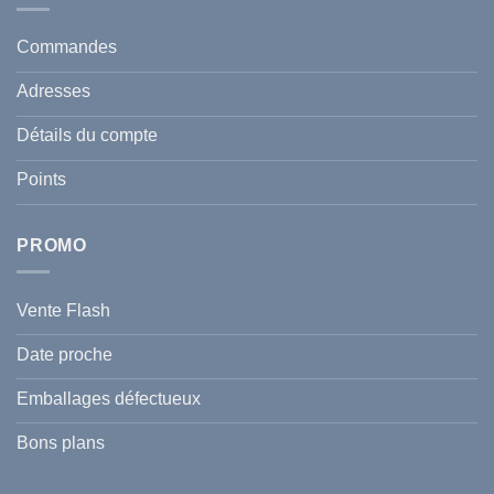
protéger
Anti
votre
taches
santé
en
et
Commandes
Tunisie
celle
:
de
Le
votre
Adresses
Guide
famille
Complet
durant
pour
l’été
Détails du compte
Traiter
2026
et
?
Prévenir
Points
l
Hyperpigmentation
PROMO
Vente Flash
Date proche
Emballages défectueux
Bons plans