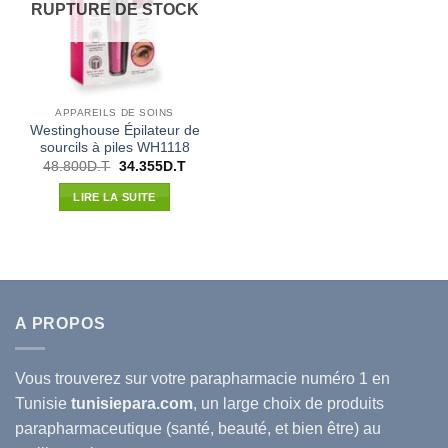
RUPTURE DE STOCK
APPAREILS DE SOINS
Westinghouse Épilateur de
sourcils à piles WH1118
Le
Le
48.800
D.T
34.355
D.T
prix
prix
initial
actuel
LIRE LA SUITE
était :
est :
48.800D.T.
34.355D.T.
A PROPOS
Vous trouverez sur votre
parapharmacie
numéro 1 en
Tunisie
tunisiepara.com
, un large choix de produits
parapharmaceutique (santé, beauté, et bien être) au