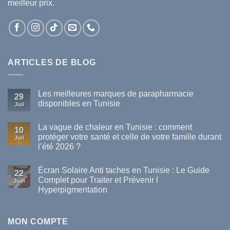
meilleur prix.
ARTICLES DE BLOG
Les meilleures marques de parapharmacie
29
disponibles en Tunisie
Juil
Aucun
commentaire
La vague de chaleur en Tunisie : comment
sur
10
Les
protéger votre santé et celle de votre famille durant
Juil
meilleures
l’été 2026 ?
marques
de
Aucun
parapharmacie
commentaire
disponibles
Écran Solaire Anti taches en Tunisie : Le Guide
sur
22
en
La
Complet pour Traiter et Prévenir l
Tunisie
Juin
vague
Hyperpigmentation
de
chaleur
Aucun
en
commentaire
Tunisie
sur
:
Écran
MON COMPTE
comment
Solaire