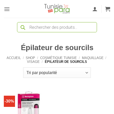
Passer
au
contenu
Recherche
de
produits
Épilateur de sourcils
ACCUEIL
/
SHOP
/
COSMÉTIQUE TUNISIE
/
MAQUILLAGE
/
VISAGE
/
ÉPILATEUR DE SOURCILS
-30%