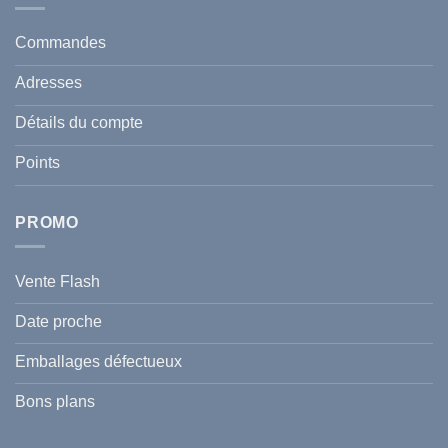
protéger
Anti
votre
taches
santé
en
et
Commandes
Tunisie
celle
:
de
Le
votre
Adresses
Guide
famille
Complet
durant
pour
l’été
Détails du compte
Traiter
2026
et
?
Prévenir
Points
l
Hyperpigmentation
PROMO
Vente Flash
Date proche
Emballages défectueux
Bons plans