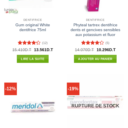
DENTIFRICE
DENTIFRICE
Gum original White
Phyteal tartrex dentifrice
dentifrice 75ml
dents et gencives sensibles
aux potassium et fluor
(12)
(5)
Note
4.25
Note
4.2
Le
Le
Le
Le
15.410
D.T
13.561
D.T
14.070
D.T
10.296
D.T
prix
prix
prix
prix
sur 5
sur 5
initial
actuel
initial
actuel
LIRE LA SUITE
AJOUTER AU PANIER
était :
est :
était :
est :
15.410D.T.
13.561D.T.
14.070D.T.
10.296
-12%
-19%
RUPTURE DE STOCK