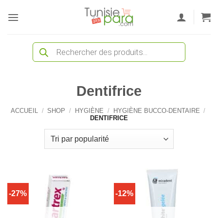
Passer
au
contenu
Recherche
de
produits
Dentifrice
ACCUEIL
/
SHOP
/
HYGIÈNE
/
HYGIÈNE BUCCO-DENTAIRE
/
DENTIFRICE
-27%
-12%