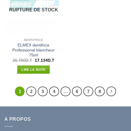
RUPTURE DE STOCK
DENTIFRICE
ELMEX dentifrice
Professional blancheur
75ml
Le
Le
26.760
D.T
17.134
D.T
prix
prix
initial
actuel
LIRE LA SUITE
était :
est :
26.760D.T.
17.134D.T.
1
2
3
4
…
6
7
8
A PROPOS