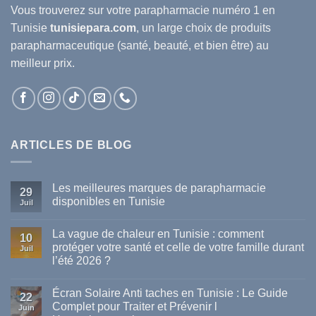
Vous trouverez sur votre
parapharmacie
numéro 1 en
Tunisie
tunisiepara.com
, un large choix de produits
parapharmaceutique (santé, beauté, et bien être) au
meilleur prix.
ARTICLES DE BLOG
Les meilleures marques de parapharmacie
29
disponibles en Tunisie
Juil
Aucun
commentaire
La vague de chaleur en Tunisie : comment
sur
10
Les
protéger votre santé et celle de votre famille durant
Juil
meilleures
l’été 2026 ?
marques
de
Aucun
parapharmacie
commentaire
disponibles
Écran Solaire Anti taches en Tunisie : Le Guide
sur
22
en
La
Complet pour Traiter et Prévenir l
Tunisie
Juin
vague