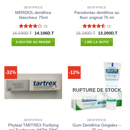
DENTIFRICE
DENTIFRICE
MERIDOL dentifrice
Parodontax dentifrice au
blancheur 75ml
fluor original 75 ml
(3)
(2)
Note
4
Note
4.5
Le
Le
Le
Le
16.030
D.T
14.106
D.T
16.240
D.T
13.200
D.T
prix
prix
prix
prix
sur 5
sur 5
initial
actuel
initial
actuel
AJOUTER AU PANIER
LIRE LA SUITE
était :
est :
était :
est :
16.030D.T.
14.106D.T.
16.240D.T.
13.200
-32%
-12%
RUPTURE DE STOCK
DENTIFRICE
DENTIFRICE
Phyteal TARTREX Purifying
Gum Dentifrice Gingidex –