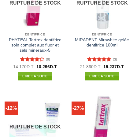
RUPTURE DE STOCK
RUPTURE DE STOCK
DENTIFRICE
DENTIFRICE
PHYTEAL Tartrex dentifrice
MIRADENT Mirawhite gelée
soin complet aux fluor et
dentifrice 100ml
sels mineraux-5
(9)
(3)
Note
4.22
Note
5
sur
Le
Le
Le
Le
14.170
D.T
10.296
D.T
21.860
D.T
19.237
D.T
prix
prix
prix
prix
sur 5
5
initial
actuel
initial
actuel
LIRE LA SUITE
LIRE LA SUITE
était :
est :
était :
est :
14.170D.T.
10.296D.T.
21.860D.T.
19.237
-12%
-27%
RUPTURE DE STOCK