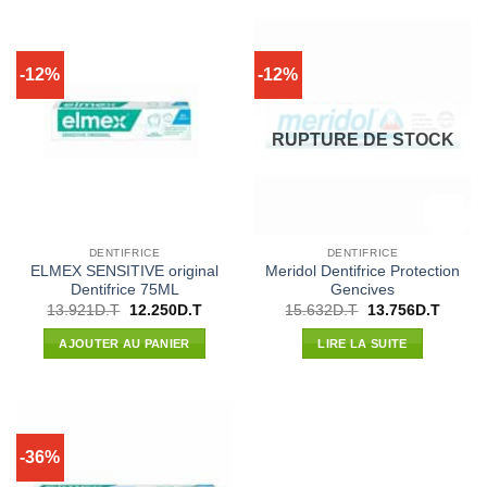
-12%
-12%
RUPTURE DE STOCK
DENTIFRICE
DENTIFRICE
ELMEX SENSITIVE original
Meridol Dentifrice Protection
Dentifrice 75ML
Gencives
Le
Le
Le
Le
13.921
D.T
12.250
D.T
15.632
D.T
13.756
D.T
prix
prix
prix
prix
initial
actuel
initial
actuel
AJOUTER AU PANIER
LIRE LA SUITE
était :
est :
était :
est :
13.921D.T.
12.250D.T.
15.632D.T.
13.756
-36%