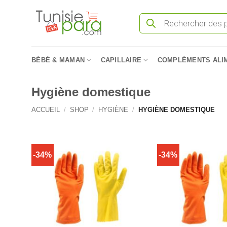
Passer
Recherche
au
de
produits
contenu
BÉBÉ & MAMAN
CAPILLAIRE
COMPLÉMENTS ALI
Hygiène domestique
ACCUEIL
/
SHOP
/
HYGIÈNE
/
HYGIÈNE DOMESTIQUE
-34%
-34%