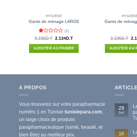
HYGIÈNE
HYGIÈN
Gants de ménage LARGE
Gants de ména
(1)
Note
Le
Le
Le
3.235
D.T
2.134
D.T
3.235
D.T
2.
prix
prix
pri
1
initial
actuel
init
sur
AJOUTER AU PANIER
AJOUTER AU 
était :
est :
étai
5
3.235D.T.
2.134D.T.
3.2
A PROPOS
ARTICL
Vous trouverez sur votre
parapharmacie
L
29
numéro 1 en Tunisie
tunisiepara.com
,
p
Juil
T
un large choix de produits
Au
parapharmaceutique (santé, beauté, et
co
L
sur
10
bien être) au meilleur prix.
Le