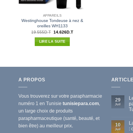
APPAREILS
Westinghouse Tondeuse à nez &
oreilles WH1133
Le
Le
19.555
D.T
14.626
D.T
prix
prix
initial
actuel
LIRE LA SUITE
était :
est :
19.555D.T.
14.626D.T.
A PROPOS
ARTICL
Vous trouverez sur votre
parapharmacie
L
29
numéro 1 en Tunisie
tunisiepara.com
,
p
Juil
T
un large choix de produits
Au
parapharmaceutique (santé, beauté, et
co
L
sur
10
bien être) au meilleur prix.
Le
:
Juil
mei