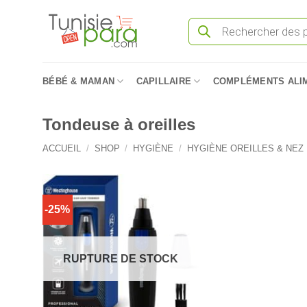
Passer
Recherche
au
de
produits
contenu
BÉBÉ & MAMAN
CAPILLAIRE
COMPLÉMENTS ALI
Tondeuse à oreilles
ACCUEIL
/
SHOP
/
HYGIÈNE
/
HYGIÈNE OREILLES & NEZ
-25%
RUPTURE DE STOCK