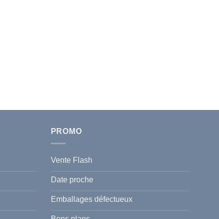
PROMO
Vente Flash
Date proche
Emballages défectueux
Bons plans