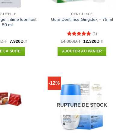
STH'ELLE
DENTIFRICE
l intime lubrifiant
Gum Dentifrice Gingidex – 75 ml
50 ml
(1)
Note
5
sur
Le
Le
Le
Le
0
D.T
7.920
D.T
14.000
D.T
12.320
D.T
prix
prix
prix
prix
5
initial
actuel
initial
actuel
RE LA SUITE
AJOUTER AU PANIER
était :
est :
était :
est :
12.020D.T.
7.920D.T.
14.000D.T.
12.320D.T.
-12%
RUPTURE DE STOCK