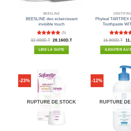
BEESLINE
DENTIFRI
BEESLINE deo eclaircissant
Phyteal TARTREX Pu
invisible touch
Toothpaste WI
(5)
Note
5
sur
Note
5
su
Le
Le
Le
32.000
D.T
28.160
D.T
16.800
D.T
11
prix
prix
pri
5
5
initial
actuel
init
LIRE LA SUITE
AJOUTER AU 
était :
est :
étai
32.000D.T.
28.160D.T.
16
-23%
-12%
RUPTURE DE STOCK
RUPTURE DE