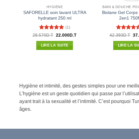
HYGIÈNE
BAIN & DOUCHE PO
SAFORELLE soin lavant ULTRA
Biolane Gel Corps
hydratant 250 ml
2en1 750
(1)
Note
5
sur
Note
4.5
Le
Le
Le
28.570
D.T
22.000
D.T
42.393
D.T
37
prix
prix
pri
5
sur 5
initial
actuel
init
LIRE LA SUITE
LIRE LA SU
était :
est :
étai
28.570D.T.
22.000D.T.
42.
Hygiène et intimité, des gestes simples pour une meille
L’hygiène est un geste quotidien qui passe par l’utili
ayant trait à la sexualité et l’intimité. C’est pourquo
âges.