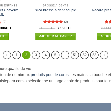
UR ENFANTS
BROSSE À DENTS
 et Cheveux
Recare pres
silca brosse a dent souple
ML
(2)
(2)
Note
5
sur
No
Le
Le
Le
.306
D.T
11.080
D.T
7.920
D.T
3.500
x
prix
prix
prix
5
5
ial
actuel
initial
actuel
ITE
AJOUTER AU PANIER
AJOUT
t :
est :
était :
est :
393D.T.
37.306D.T.
11.080D.T.
7.920D.T.
1
2
3
4
5
…
51
52
53
ure qualité de vie
sation de nombreux
produits pour le corps
, les mains, la bouche e
i Tunisiepara.com a sélectionné un large choix de produits pour 