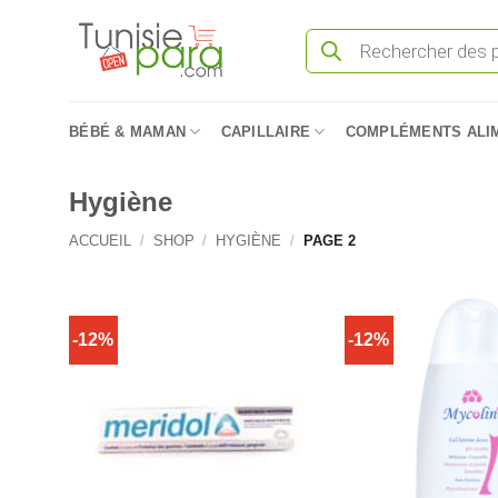
Passer
Recherche
au
de
produits
contenu
BÉBÉ & MAMAN
CAPILLAIRE
COMPLÉMENTS ALI
Hygiène
ACCUEIL
/
SHOP
/
HYGIÈNE
/
PAGE 2
-12%
-12%