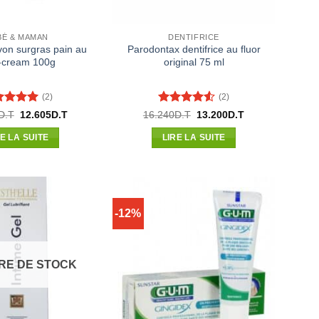
BÉ & MAMAN
DENTIFRICE
von surgras pain au
Parodontax dentifrice au fluor
-cream 100g
original 75 ml
(2)
(2)
te
5
sur
Note
4.5
Le
Le
Le
Le
D.T
12.605
D.T
16.240
D.T
13.200
D.T
prix
prix
prix
prix
sur 5
initial
actuel
initial
actuel
RE LA SUITE
LIRE LA SUITE
était :
est :
était :
est :
14.324D.T.
12.605D.T.
16.240D.T.
13.200D.T.
-12%
RE DE STOCK