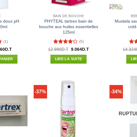
E
BAIN DE BOUCHE
BÉ
me doux pH
PHYTEAL tartrex bain de
Mustela sa
00ml
bouche aux huiles essentielles
cold
125ml
(1)
(5)
r
Note
4.2
No
Le
Le
Le
360
D.T
12.990
D.T
9.064
D.T
14.324
x
prix
prix
prix
sur 5
5
ial
actuel
initial
actuel
PANIER
LIRE LA SUITE
LI
t :
est :
était :
est :
00D.T.
8.360D.T.
12.990D.T.
9.064D.T.
-37%
-34%
RUPTU