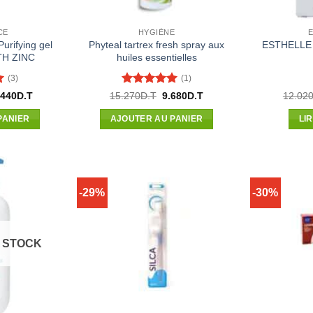
CE
HYGIÈNE
E
rifying gel
Phyteal tartrex fresh spray aux
ESTHELLE ge
TH ZINC
huiles essentielles
(3)
(1)
r
Note
5
sur
Le
Le
Le
.440
D.T
15.270
D.T
9.680
D.T
12.02
x
prix
prix
prix
5
ial
actuel
initial
actuel
PANIER
AJOUTER AU PANIER
LI
t :
est :
était :
est :
.800D.T.
11.440D.T.
15.270D.T.
9.680D.T.
-29%
-30%
 STOCK