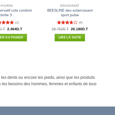
HYGIÈNE
DÉODORANT
ervatif cola condom
BEESLINE deo eclaircissant
boîte 3
sport pulse
(2)
(6)
te
5
sur
Note
Le
Le
Le
Le
D.T
2.464
D.T
29.750
D.T
26.180
D.T
prix
prix
prix
prix
3.67
sur
initial
actuel
initial
actuel
5
ER AU PANIER
LIRE LA SUITE
était :
est :
était :
est :
3.500D.T.
2.464D.T.
29.750D.T.
26.180D.T.
t les dents ou encore les pieds, ainsi que les produits
tous les besoins des hommes, femmes et enfants de tous