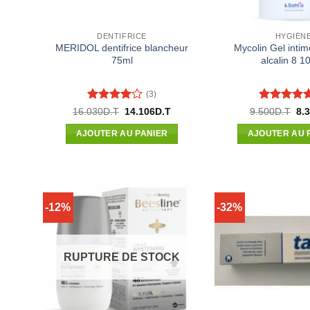
DENTIFRICE
HYGIÈN
MERIDOL dentifrice blancheur
Mycolin Gel inti
75ml
alcalin 8 1
(3)
Note
4
Note
5
su
Le
Le
Le
16.030
D.T
14.106
D.T
9.500
D.T
8.
prix
prix
pri
sur 5
5
initial
actuel
init
AJOUTER AU PANIER
AJOUTER AU 
était :
est :
étai
16.030D.T.
14.106D.T.
9.5
-12%
-32%
RUPTURE DE STOCK