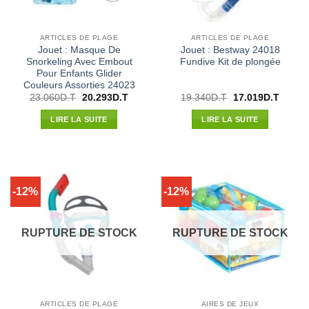
ARTICLES DE PLAGE
ARTICLES DE PLAGE
Jouet : Masque De
Jouet : Bestway 24018
Snorkeling Avec Embout
Fundive Kit de plongée
Pour Enfants Glider
Couleurs Assorties 24023
Le
Le
Le
Le
23.060
D.T
20.293
D.T
19.340
D.T
17.019
D.T
prix
prix
prix
prix
initial
actuel
initial
actuel
LIRE LA SUITE
LIRE LA SUITE
était :
est :
était :
est :
23.060D.T.
20.293D.T.
19.340D.T.
17.019
-12%
-12%
RUPTURE DE STOCK
RUPTURE DE STOCK
ARTICLES DE PLAGE
AIRES DE JEUX