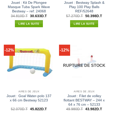
Jouet : Kit De Plongee
Jouet : Bestway Splash &
Masque Tuba Spark Wave
Play 100 Play Balls
Bestway – ref: 24068
REF/52648
Le
Le
Le
Le
34.810
D.T
30.633
D.T
57.270
D.T
50.398
D.T
prix
prix
prix
prix
initial
actuel
initial
actuel
LIRE LA SUITE
LIRE LA SUITE
était :
est :
était :
est :
34.810D.T.
30.633D.T.
57.270D.T.
50.398
-12%
-12%
RUPTURE DE STOCK
AIRES DE JEUX
AIRES DE JEUX
Jouet : Goal Water-polo 137
Jouet : Filet de volley
x 66 cm Bestway 52123
flottant BESTWAY – 244 x
64 x 76 cm – 52133
Le
Le
Le
Le
52.070
D.T
45.822
D.T
49.980
D.T
43.982
D.T
prix
prix
prix
prix