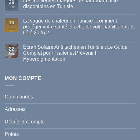
Les meilleures marques de parapharmacie
29
disponibles en Tunisie
Juil
Aucun
commentaire
La vague de chaleur en Tunisie : comment
sur
10
Les
protéger votre santé et celle de votre famille durant
Juil
meilleures
l’été 2026 ?
marques
de
Aucun
parapharmacie
commentaire
disponibles
Écran Solaire Anti taches en Tunisie : Le Guide
sur
22
en
La
Complet pour Traiter et Prévenir l
Tunisie
Juin
vague
Hyperpigmentation
de
chaleur
Aucun
en
commentaire
Tunisie
sur
:
Écran
MON COMPTE
comment
Solaire
protéger
Anti
votre
taches
santé
en
et
Commandes
Tunisie
celle
:
de
Le
votre
Adresses
Guide
famille
Complet
durant
pour
l’été
Détails du compte
Traiter
2026
et
?
Prévenir
Points
l
Hyperpigmentation