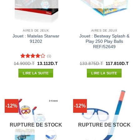
AIRES DE JEUX
AIRES DE JEUX
Jouet : Matelas Starwar
Jouet : Bestway Splash &
91202
Play 250 Play Balls
REF/52649
(1)
Note
4
Le
Le
Le
Le
14.900
D.T
13.112
D.T
133.875
D.T
117.810
D.T
prix
prix
prix
prix
sur 5
initial
actuel
initial
actue
LIRE LA SUITE
LIRE LA SUITE
était :
est :
était :
est :
14.900D.T.
13.112D.T.
133.875D.T.
117.8
-12%
-12%
RUPTURE DE STOCK
RUPTURE DE STOCK