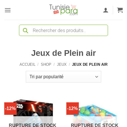
Passer
au
contenu
Recherche
de
produits
Jeux de Plein air
ACCUEIL
/
SHOP
/
JEUX
/
JEUX DE PLEIN AIR
-12%
-12%
RUPTURE DE STOCK
RUPTURE DE STOCK