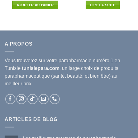
initial
actuel
initial
actuel
AJOUTER AU PANIER
LIRE LA SUITE
était :
est :
était :
est :
52.070D.T.
45.822D.T.
49.980D.T.
43.982
A PROPOS
Vous trouverez sur votre
parapharmacie
numéro 1 en
Tunisie
tunisiepara.com
, un large choix de produits
parapharmaceutique (santé, beauté, et bien être) au
meilleur prix.
ARTICLES DE BLOG