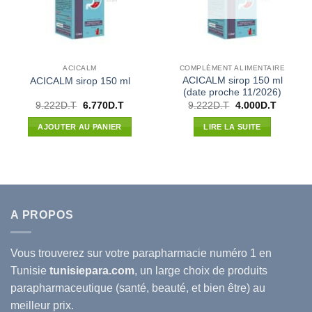
ACICALM
COMPLÉMENT ALIMENTAIRE
ACICALM sirop 150 ml
ACICALM sirop 150 ml
(date proche 11/2026)
Le
Le
Le
Le
9.222
D.T
6.770
D.T
9.222
D.T
4.000
D.T
prix
prix
prix
prix
initial
actuel
initial
actuel
AJOUTER AU PANIER
LIRE LA SUITE
était :
est :
était :
est :
9.222D.T.
6.770D.T.
9.222D.T.
4.000D.
A PROPOS
Vous trouverez sur votre
parapharmacie
numéro 1 en
Tunisie
tunisiepara.com
, un large choix de produits
parapharmaceutique (santé, beauté, et bien être) au
meilleur prix.