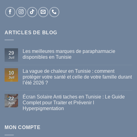
ARTICLES DE BLOG
Les meilleures marques de parapharmacie
29
disponibles en Tunisie
Juil
Aucun
commentaire
La vague de chaleur en Tunisie : comment
sur
10
Les
protéger votre santé et celle de votre famille durant
Juil
meilleures
l’été 2026 ?
marques
de
Aucun
parapharmacie
commentaire
disponibles
Écran Solaire Anti taches en Tunisie : Le Guide
sur
22
en
La
Complet pour Traiter et Prévenir l
Tunisie
Juin
vague
Hyperpigmentation
de
chaleur
Aucun
en
commentaire
Tunisie
sur
:
Écran
MON COMPTE
comment
Solaire
protéger
Anti
votre