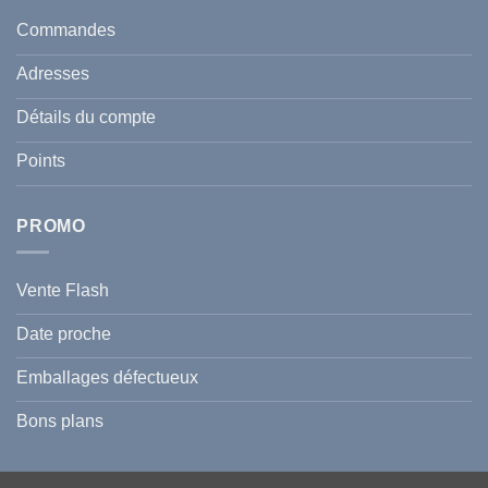
taches
santé
en
et
Commandes
Tunisie
celle
:
de
Le
votre
Adresses
Guide
famille
Complet
durant
pour
l’été
Détails du compte
Traiter
2026
et
?
Prévenir
Points
l
Hyperpigmentation
PROMO
Vente Flash
Date proche
Emballages défectueux
Bons plans