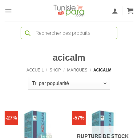
Passer
au
contenu
Recherche
de
produits
acicalm
ACCUEIL
/
SHOP
/
MARQUES
/
ACICALM
-27%
-57%
RUPTURE DE STOCK