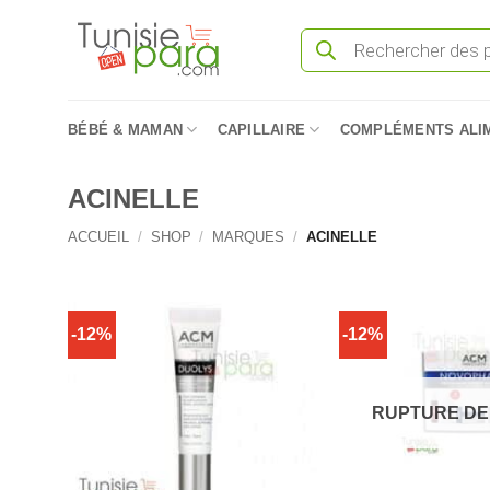
Passer
Recherche
au
de
produits
contenu
BÉBÉ & MAMAN
CAPILLAIRE
COMPLÉMENTS ALI
ACINELLE
ACCUEIL
/
SHOP
/
MARQUES
/
ACINELLE
-12%
-12%
RUPTURE DE