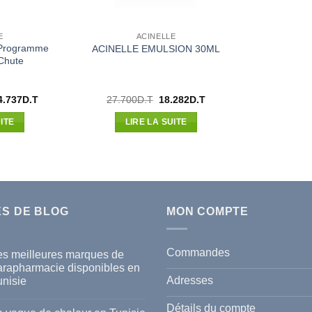
E
ACINELLE
Programme
ACINELLE EMULSION 30ML
-Chute
Le
Le
Le
4.737
D.T
27.700
D.T
18.282
D.T
x
prix
prix
prix
ial
actuel
initial
actuel
ITE
LIRE LA SUITE
t :
est :
était :
est :
.110D.T.
134.737D.T.
27.700D.T.
18.282D.T.
ES DE BLOG
MON COMPTE
Commandes
es meilleures marques de
arapharmacie disponibles en
Adresses
unisie
cun
mmentaire
Détails du compte