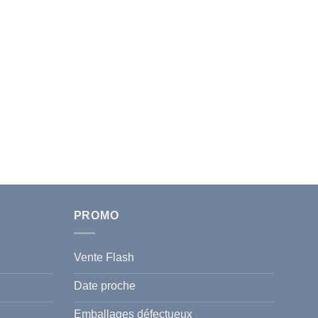
PROMO
Vente Flash
Date proche
Emballages défectueux