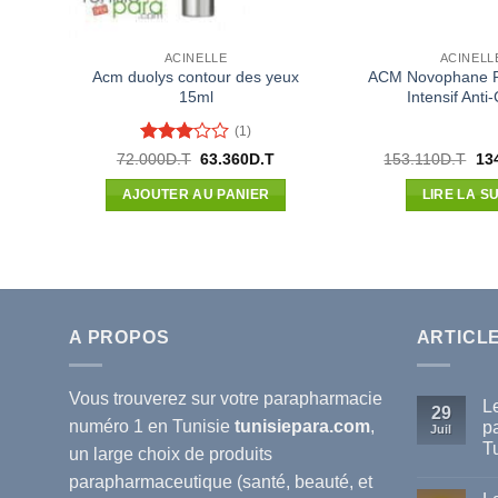
ACINELLE
ACINELL
Acm duolys contour des yeux
ACM Novophane 
15ml
Intensif Anti
(1)
Note
3
Le
Le
Le
72.000
D.T
63.360
D.T
153.110
D.T
13
prix
prix
pri
sur 5
initial
actuel
init
AJOUTER AU PANIER
LIRE LA SU
était :
est :
étai
72.000D.T.
63.360D.T.
153
A PROPOS
ARTICL
Vous trouverez sur votre
parapharmacie
L
29
numéro 1 en Tunisie
tunisiepara.com
,
p
Juil
T
un large choix de produits
Au
parapharmaceutique (santé, beauté, et
co