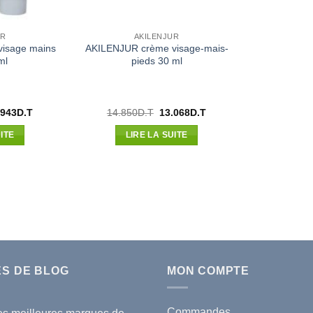
UR
AKILENJUR
isage mains
AKILENJUR crème visage-mais-
ml
pieds 30 ml
Le
Le
Le
.943
D.T
14.850
D.T
13.068
D.T
x
prix
prix
prix
ial
actuel
initial
actuel
ITE
LIRE LA SUITE
t :
est :
était :
est :
390D.T.
17.943D.T.
14.850D.T.
13.068D.T.
ES DE BLOG
MON COMPTE
Commandes