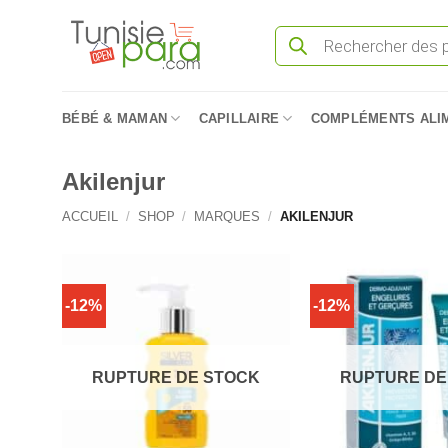
Passer
Recherche
au
de
produits
contenu
BÉBÉ & MAMAN
CAPILLAIRE
COMPLÉMENTS ALI
Akilenjur
ACCUEIL
/
SHOP
/
MARQUES
/
AKILENJUR
-12%
-12%
RUPTURE DE STOCK
RUPTURE DE