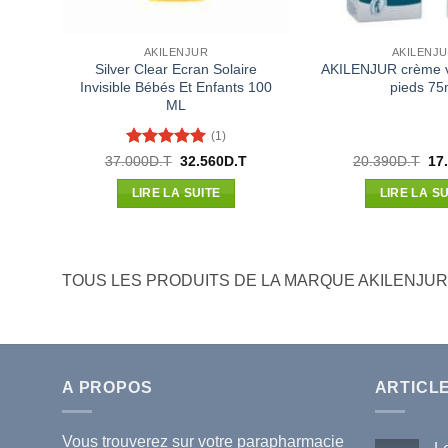
AKILENJUR
AKILENJ
Silver Clear Ecran Solaire
AKILENJUR crème v
Invisible Bébés Et Enfants 100
pieds 75
ML
(1)
Note
5
sur
Le
Le
Le
37.000
D.T
32.560
D.T
20.390
D.T
17
prix
prix
pri
5
initial
actuel
init
LIRE LA SUITE
LIRE LA SU
était :
est :
étai
37.000D.T.
32.560D.T.
20.
TOUS LES PRODUITS DE LA MARQUE AKILENJUR
A PROPOS
ARTICL
Vous trouverez sur votre
parapharmacie