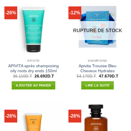
-26%
-12%
RUPTURE DE STOCK
APIVITA
SHAMPOING
APIVITA après shampooing
Apivita Trousse Bleu
oily roots dry ends 150ml
Cheveux Hydrates
Le
Le
Le
Le
36.110
D.T
26.692
D.T
54.170
D.T
47.670
D.T
prix
prix
prix
prix
initial
actuel
initial
actuel
AJOUTER AU PANIER
LIRE LA SUITE
était :
est :
était :
est :
36.110D.T.
26.692D.T.
54.170D.T.
47.670
-26%
-26%