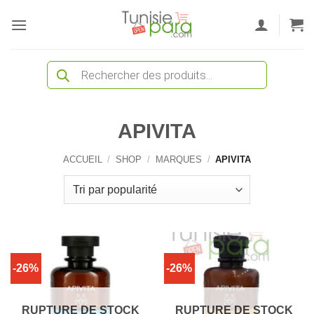
Passer
au
contenu
Recherche
de
produits
APIVITA
ACCUEIL
/
SHOP
/
MARQUES
/
APIVITA
-26%
-26%
RUPTURE DE STOCK
RUPTURE DE STOCK