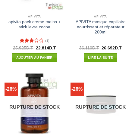
APIVITA
APIVITA
apivita pack creme mains +
APIVITA masque capillaire
stick levre cocoa
nourrissant et réparateur
200ml
(1)
Note
3
Le
Le
Le
Le
25.925
D.T
22.814
D.T
36.110
D.T
26.692
D.T
prix
prix
prix
prix
sur 5
initial
actuel
initial
actuel
AJOUTER AU PANIER
LIRE LA SUITE
était :
est :
était :
est :
25.925D.T.
22.814D.T.
36.110D.T.
26.692
-26%
-26%
RUPTURE DE STOCK
RUPTURE DE STOCK