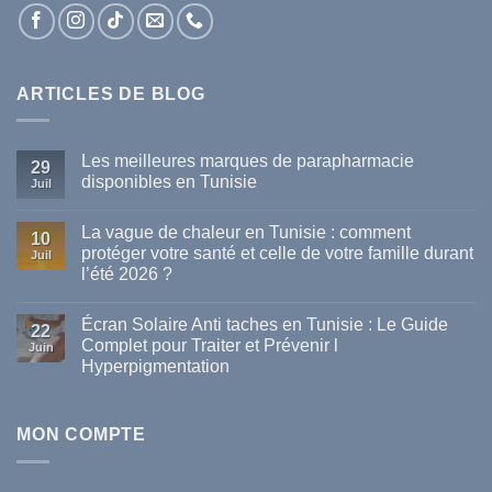
ARTICLES DE BLOG
Les meilleures marques de parapharmacie
29
disponibles en Tunisie
Juil
Aucun
commentaire
La vague de chaleur en Tunisie : comment
sur
10
Les
protéger votre santé et celle de votre famille durant
Juil
meilleures
l’été 2026 ?
marques
de
Aucun
parapharmacie
commentaire
disponibles
Écran Solaire Anti taches en Tunisie : Le Guide
sur
22
en
La
Complet pour Traiter et Prévenir l
Tunisie
Juin
vague
Hyperpigmentation
de
chaleur
Aucun
en
commentaire
Tunisie
sur
:
Écran
MON COMPTE
comment
Solaire
protéger
Anti
votre
taches
santé
en