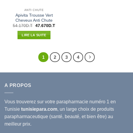
ANTI CHUTE
Apivita Trousse Vert
Cheveux Anti Chute
Le
Le
54.170
D.T
47.670
D.T
prix
prix
initial
actuel
LIRE LA SUITE
était :
est :
54.170D.T.
47.670D.T.
1
2
3
4
A PROPOS
Vous trouverez sur votre
parapharmacie
numéro 1 en
Tunisie
tunisiepara.com
, un large choix de produits
parapharmaceutique (santé, beauté, et bien être) au
meilleur prix.