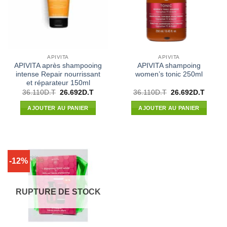
APIVITA
APIVITA
APIVITA après shampooing
APIVITA shampoing
intense Repair nourrissant
women’s tonic 250ml
et réparateur 150ml
Le
Le
Le
Le
36.110
D.T
26.692
D.T
36.110
D.T
26.692
D.T
prix
prix
prix
prix
initial
actuel
initial
actuel
AJOUTER AU PANIER
AJOUTER AU PANIER
était :
est :
était :
est :
36.110D.T.
26.692D.T.
36.110D.T.
26.692
-12%
RUPTURE DE STOCK