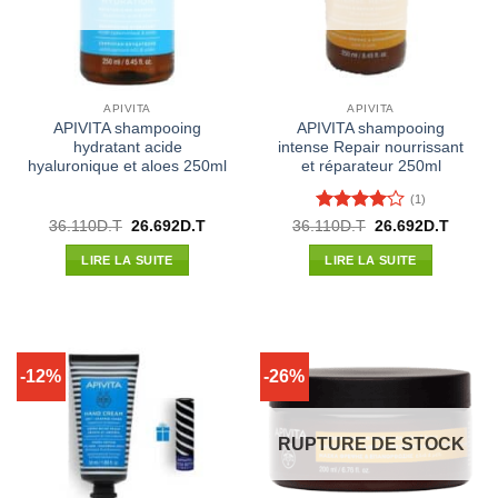
APIVITA
APIVITA
APIVITA shampooing
APIVITA shampooing
hydratant acide
intense Repair nourrissant
hyaluronique et aloes 250ml
et réparateur 250ml
(1)
Note
4
Le
Le
Le
Le
36.110
D.T
26.692
D.T
36.110
D.T
26.692
D.T
prix
prix
prix
prix
sur 5
initial
actuel
initial
actuel
LIRE LA SUITE
LIRE LA SUITE
était :
est :
était :
est :
36.110D.T.
26.692D.T.
36.110D.T.
26.692
-12%
-26%
RUPTURE DE STOCK