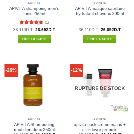
APIVITA
APIVITA
APIVITA shampoing men’s
APIVITA masque capillaire
tonic 250ml
hydratant cheveux 200ml
(1)
Note
5
sur
Le
Le
Le
Le
36.110
D.T
26.692
D.T
36.110
D.T
26.692
D.T
prix
prix
prix
prix
5
initial
actuel
initial
actuel
LIRE LA SUITE
LIRE LA SUITE
était :
est :
était :
est :
36.110D.T.
26.692D.T.
36.110D.T.
26.692
-26%
-12%
RUPTURE DE STOCK
APIVITA
APIVITA
APIVITA Shampooing
apivita pack creme mains +
quotidien doux 250ml
stick levre propolis