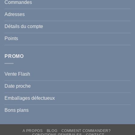
et
Commandes
Tunisie
celle
:
de
Le
votre
Adresses
Guide
famille
Complet
durant
pour
l’été
Détails du compte
Traiter
2026
et
?
Prévenir
Points
l
Hyperpigmentation
PROMO
Vente Flash
Date proche
Emballages défectueux
Bons plans
A PROPOS
BLOG
COMMENT COMMANDER?