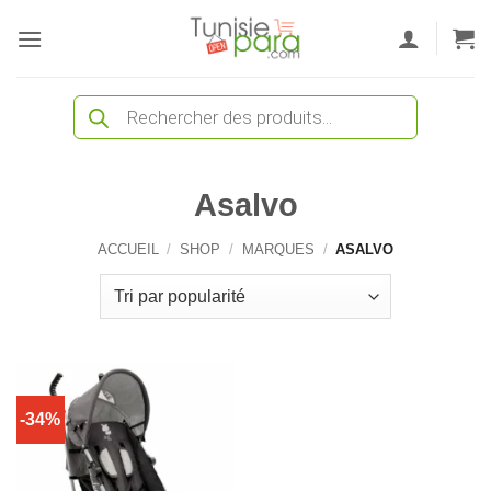
Passer
au
contenu
Recherche
de
produits
Asalvo
ACCUEIL
/
SHOP
/
MARQUES
/
ASALVO
-34%