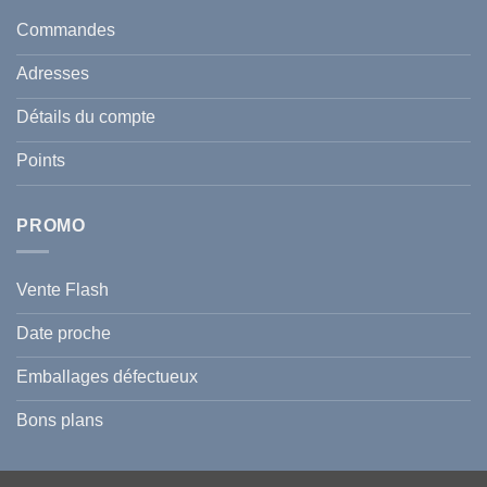
taches
santé
en
et
Commandes
Tunisie
celle
:
de
Le
votre
Adresses
Guide
famille
Complet
durant
pour
l’été
Détails du compte
Traiter
2026
et
?
Prévenir
Points
l
Hyperpigmentation
PROMO
Vente Flash
Date proche
Emballages défectueux
Bons plans