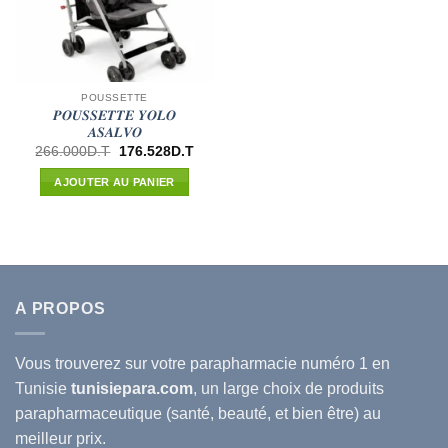
POUSSETTE
𝑷𝑶𝑼𝑺𝑺𝑬𝑻𝑻𝑬 𝒀𝑶𝑳𝑶
𝑨𝑺𝑨𝑳𝑽𝑶
Le
Le
266.000
D.T
176.528
D.T
prix
prix
initial
actuel
AJOUTER AU PANIER
était :
est :
266.000D.T.
176.528D.T.
A PROPOS
Vous trouverez sur votre
parapharmacie
numéro 1 en
Tunisie
tunisiepara.com
, un large choix de produits
parapharmaceutique (santé, beauté, et bien être) au
meilleur prix.