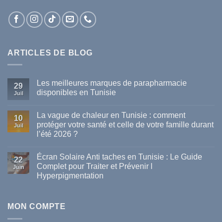
ARTICLES DE BLOG
Les meilleures marques de parapharmacie
29
disponibles en Tunisie
Juil
Aucun
commentaire
La vague de chaleur en Tunisie : comment
sur
10
Les
protéger votre santé et celle de votre famille durant
Juil
meilleures
l’été 2026 ?
marques
de
Aucun
parapharmacie
commentaire
disponibles
Écran Solaire Anti taches en Tunisie : Le Guide
sur
22
en
La
Complet pour Traiter et Prévenir l
Tunisie
Juin
vague
Hyperpigmentation
de
chaleur
Aucun
en
commentaire
Tunisie
sur
:
Écran
MON COMPTE
comment
Solaire
protéger
Anti
votre