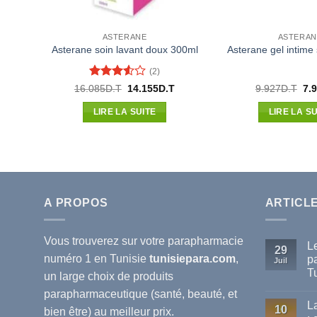
ASTERANE
ASTERAN
Asterane soin lavant doux 300ml
Asterane gel intime
(2)
Note
Le
Le
Le
16.085
D.T
14.155
D.T
9.927
D.T
7.
prix
prix
pri
3.5
sur
initial
actuel
init
5
LIRE LA SUITE
LIRE LA SU
était :
est :
étai
16.085D.T.
14.155D.T.
9.9
A PROPOS
ARTICL
Vous trouverez sur votre
parapharmacie
L
29
numéro 1 en Tunisie
tunisiepara.com
,
p
Juil
T
un large choix de produits
Au
parapharmaceutique (santé, beauté, et
co
L
sur
10
bien être) au meilleur prix.
Le