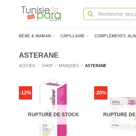
Passer
Recherche
au
de
produits
contenu
BÉBÉ & MAMAN
CAPILLAIRE
COMPLÉMENTS ALI
ASTERANE
ACCUEIL
/
SHOP
/
MARQUES
/
ASTERANE
-12%
-20%
RUPTURE DE STOCK
RUPTURE DE