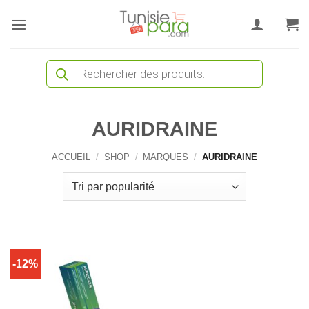
Passer
au
contenu
Recherche
de
produits
AURIDRAINE
ACCUEIL
/
SHOP
/
MARQUES
/
AURIDRAINE
-12%