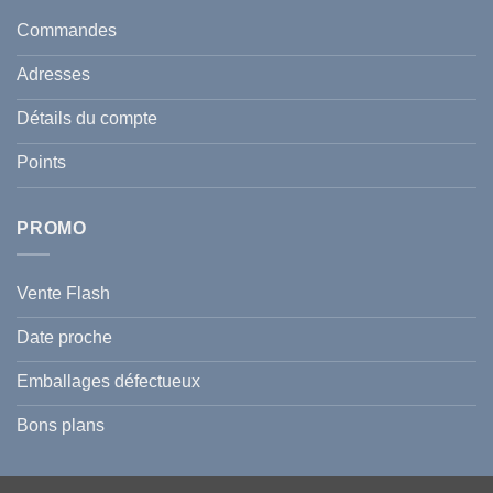
taches
santé
en
et
Commandes
Tunisie
celle
:
de
Le
votre
Adresses
Guide
famille
Complet
durant
pour
l’été
Détails du compte
Traiter
2026
et
?
Prévenir
Points
l
Hyperpigmentation
PROMO
Vente Flash
Date proche
Emballages défectueux
Bons plans