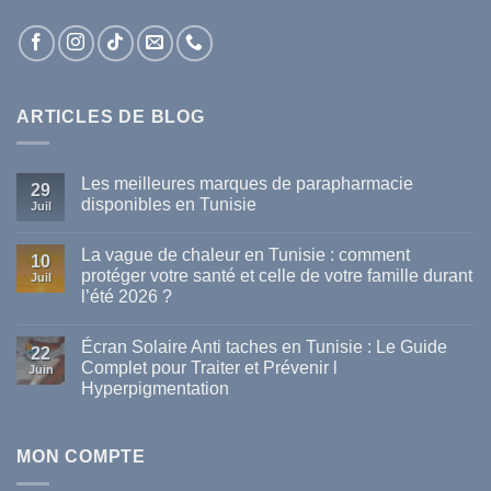
ARTICLES DE BLOG
Les meilleures marques de parapharmacie
29
disponibles en Tunisie
Juil
Aucun
commentaire
La vague de chaleur en Tunisie : comment
sur
10
Les
protéger votre santé et celle de votre famille durant
Juil
meilleures
l’été 2026 ?
marques
de
Aucun
parapharmacie
commentaire
disponibles
Écran Solaire Anti taches en Tunisie : Le Guide
sur
22
en
La
Complet pour Traiter et Prévenir l
Tunisie
Juin
vague
Hyperpigmentation
de
chaleur
Aucun
en
commentaire
Tunisie
sur
:
Écran
MON COMPTE
comment
Solaire
protéger
Anti
votre