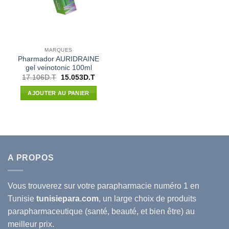
MARQUES
Pharmador AURIDRAINE
gel veinotonic 100ml
Le
Le
17.106
D.T
15.053
D.T
prix
prix
initial
actuel
AJOUTER AU PANIER
était :
est :
17.106D.T.
15.053D.T.
A PROPOS
Vous trouverez sur votre
parapharmacie
numéro 1 en
Tunisie
tunisiepara.com
, un large choix de produits
parapharmaceutique (santé, beauté, et bien être) au
meilleur prix.