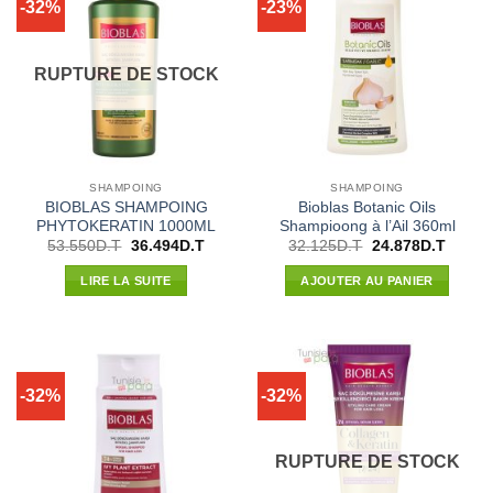
-32%
-23%
RUPTURE DE STOCK
SHAMPOING
SHAMPOING
BIOBLAS SHAMPOING
Bioblas Botanic Oils
PHYTOKERATIN 1000ML
Shampioong à l’Ail 360ml
Le
Le
Le
Le
53.550
D.T
36.494
D.T
32.125
D.T
24.878
D.T
prix
prix
prix
prix
initial
actuel
initial
actuel
LIRE LA SUITE
AJOUTER AU PANIER
était :
est :
était :
est :
53.550D.T.
36.494D.T.
32.125D.T.
24.878
-32%
-32%
RUPTURE DE STOCK