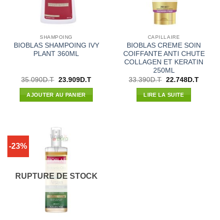
SHAMPOING
CAPILLAIRE
BIOBLAS SHAMPOING IVY
BIOBLAS CREME SOIN
PLANT 360ML
COIFFANTE ANTI CHUTE
COLLAGEN ET KERATIN
250ML
Le
Le
Le
Le
35.090
D.T
23.909
D.T
33.390
D.T
22.748
D.T
prix
prix
prix
prix
initial
actuel
initial
actuel
AJOUTER AU PANIER
LIRE LA SUITE
était :
est :
était :
est :
35.090D.T.
23.909D.T.
33.390D.T.
22.748
-23%
RUPTURE DE STOCK