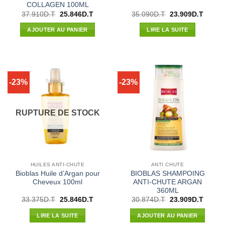
COLLAGEN 100ML
Le
Le
Le
Le
37.910
D.T
25.846
D.T
35.090
D.T
23.909
D.T
prix
prix
prix
prix
initial
actuel
initial
actuel
AJOUTER AU PANIER
LIRE LA SUITE
était :
est :
était :
est :
37.910D.T.
25.846D.T.
35.090D.T.
23.909
-23%
-23%
RUPTURE DE STOCK
HUILES ANTI-CHUTE
ANTI CHUTE
Bioblas Huile d’Argan pour
BIOBLAS SHAMPOING
Cheveux 100ml
ANTI-CHUTE ARGAN
360ML
Le
Le
Le
Le
33.375
D.T
25.846
D.T
30.874
D.T
23.909
D.T
prix
prix
prix
prix
initial
actuel
initial
actuel
LIRE LA SUITE
AJOUTER AU PANIER
était :
est :
était :
est :