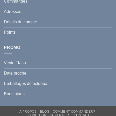
et
Commandes
Tunisie
celle
:
de
Le
votre
Adresses
Guide
famille
Complet
durant
pour
l’été
Détails du compte
Traiter
2026
et
?
Prévenir
Points
l
Hyperpigmentation
PROMO
Vente Flash
Date proche
Emballages défectueux
Bons plans
A PROPOS
BLOG
COMMENT COMMANDER?
CONDITIONS GENERALES
CONTACT