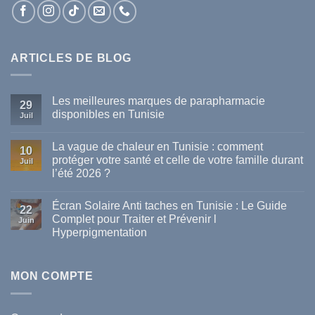
ARTICLES DE BLOG
Les meilleures marques de parapharmacie
29
disponibles en Tunisie
Juil
Aucun
commentaire
La vague de chaleur en Tunisie : comment
sur
10
Les
protéger votre santé et celle de votre famille durant
Juil
meilleures
l’été 2026 ?
marques
de
Aucun
parapharmacie
commentaire
disponibles
Écran Solaire Anti taches en Tunisie : Le Guide
sur
22
en
La
Complet pour Traiter et Prévenir l
Tunisie
Juin
vague
Hyperpigmentation
de
chaleur
Aucun
en
commentaire
Tunisie
sur
:
Écran
MON COMPTE
comment
Solaire
protéger
Anti
votre
taches
santé
en