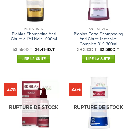
ANTI CHUTE
ANTI CHUTE
Bioblas Shampoing Anti
Bioblas Forte Shampooing
Chute à l’Ail Noir 1000ml
Anti Chute Intensive
Complex B19 360ml
Le
Le
Le
Le
53.550
D.T
36.494
D.T
39.330
D.T
32.560
D.T
prix
prix
prix
prix
initial
actuel
initial
actuel
LIRE LA SUITE
LIRE LA SUITE
était :
est :
était :
est :
53.550D.T.
36.494D.T.
39.330D.T.
32.560
-32%
-32%
RUPTURE DE STOCK
RUPTURE DE STOCK