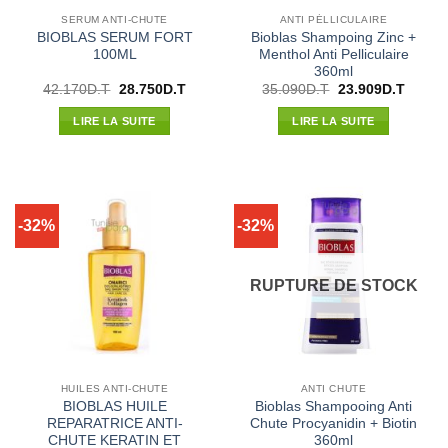
SERUM ANTI-CHUTE
ANTI PÉLLICULAIRE
BIOBLAS SERUM FORT
Bioblas Shampoing Zinc +
100ML
Menthol Anti Pelliculaire
360ml
Le
Le
Le
Le
42.170
D.T
28.750
D.T
35.090
D.T
23.909
D.T
prix
prix
prix
prix
initial
actuel
initial
actuel
LIRE LA SUITE
LIRE LA SUITE
était :
est :
était :
est :
42.170D.T.
28.750D.T.
35.090D.T.
23.909
-32%
-32%
RUPTURE DE STOCK
HUILES ANTI-CHUTE
ANTI CHUTE
BIOBLAS HUILE
Bioblas Shampooing Anti
REPARATRICE ANTI-
Chute Procyanidin + Biotin
CHUTE KERATIN ET
360ml