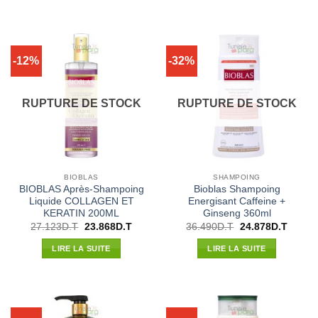
33.375D.T.
25.846D.T.
30.874D.T.
23.909
-12%
-32%
RUPTURE DE STOCK
RUPTURE DE STOCK
BIOBLAS
SHAMPOING
BIOBLAS Après-Shampoing
Bioblas Shampoing
Liquide COLLAGEN ET
Energisant Caffeine +
KERATIN 200ML
Ginseng 360ml
Le
Le
Le
Le
27.123
D.T
23.868
D.T
36.490
D.T
24.878
D.T
prix
prix
prix
prix
initial
actuel
initial
actuel
LIRE LA SUITE
LIRE LA SUITE
était :
est :
était :
est :
27.123D.T.
23.868D.T.
36.490D.T.
24.878