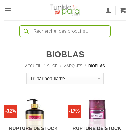
Passer
au
contenu
Recherche
de
produits
BIOBLAS
ACCUEIL
/
SHOP
/
MARQUES
/
BIOBLAS
-32%
-17%
RUPTURE DE STOCK
RUPTURE DE STOCK