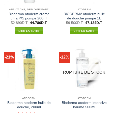
ANTI-TACHE, DÉPIGMENTANT
ATODERM
Bioderma atoderm crème
BIODERMA atoderm huile
ultra P/S pompe 200ml
de douche pompe 1L
Le
Le
Le
Le
52.890
D.T
44.786
D.T
59.500
D.T
47.124
D.T
prix
prix
prix
prix
initial
actuel
initial
actuel
LIRE LA SUITE
LIRE LA SUITE
était :
est :
était :
est :
52.890D.T.
44.786D.T.
59.500D.T.
47.124
-21%
-12%
RUPTURE DE STOCK
ATODERM
ATODERM
Bioderma atoderm huile de
Bioderma atoderm intensive
douche, 200ml
baume 500ml