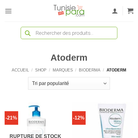
Passer
au
contenu
Recherche
de
produits
Atoderm
ACCUEIL
/
SHOP
/
MARQUES
/
BIODERMA
/
ATODERM
-21%
-12%
RUPTURE DE STOCK