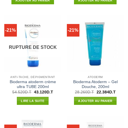
AJOUTER AU PANIER
AJOUTER AU PANIER
était :
est :
était :
est :
34.670D.T.
27.720D.T.
55.037D.T.
48.433
-21%
-21%
RUPTURE DE STOCK
ANTI-TACHE, DÉPIGMENTANT
ATODERM
Bioderma atoderm crème
Bioderma Atoderm – Gel
ultra TUBE 200ml
Douche, 200ml
Le
Le
Le
Le
54.520
D.T
43.120
D.T
28.260
D.T
22.384
D.T
prix
prix
prix
prix
initial
actuel
initial
actuel
LIRE LA SUITE
AJOUTER AU PANIER
était :
est :
était :
est :
54.520D.T.
43.120D.T.
28.260D.T.
22.384