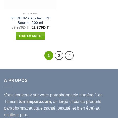
ATODERM
BIODERMA Atoderm PP
Baume, 200 ml
Le
Le
59.976
D.T
52.779
D.T
prix
prix
initial
actuel
LIRE LA SUITE
était :
est :
59.976D.T.
52.779D.T.
1
2
A PROPOS
Vous trouverez sur votre
parapharmacie
numéro 1 en
Tunisie
tunisiepara.com
, un large choix de produits
parapharmaceutique (santé, beauté, et bien être) au
meilleur prix.