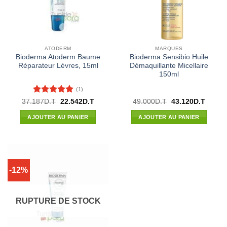
ATODERM
MARQUES
Bioderma Atoderm Baume
Bioderma Sensibio Huile
Réparateur Lèvres, 15ml
Démaquillante Micellaire
150ml
(1)
Note
5
sur
Le
Le
Le
Le
37.187
D.T
22.542
D.T
49.000
D.T
43.120
D.T
prix
prix
prix
prix
5
initial
actuel
initial
actuel
AJOUTER AU PANIER
AJOUTER AU PANIER
était :
est :
était :
est :
37.187D.T.
22.542D.T.
49.000D.T.
43.120
-12%
RUPTURE DE STOCK