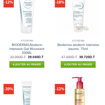
-12%
-18%
ATODERM
ATODERM
BIODERMA Atoderm
Bioderma atoderm intensive
Intensive Gel Moussant
baume, 75ml
200ML
Le
Le
Le
Le
33.000
D.T
29.040
D.T
47.000
D.T
38.720
D.T
prix
prix
prix
prix
initial
actuel
initial
actuel
AJOUTER AU PANIER
AJOUTER AU PANIER
était :
est :
était :
est :
33.000D.T.
29.040D.T.
47.000D.T.
38.720
-39%
-12%