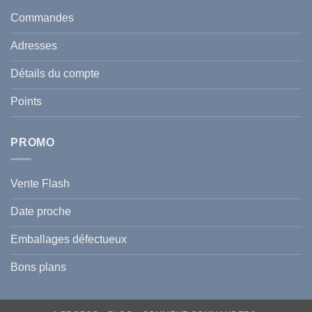
taches
santé
en
et
Commandes
Tunisie
celle
:
de
Le
votre
Adresses
Guide
famille
Complet
durant
pour
l’été
Détails du compte
Traiter
2026
et
?
Prévenir
Points
l
Hyperpigmentation
PROMO
Vente Flash
Date proche
Emballages défectueux
Bons plans