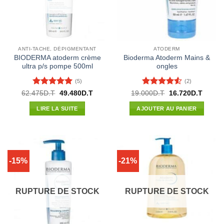
ANTI-TACHE, DÉPIGMENTANT
ATODERM
BIODERMA atoderm crème
Bioderma Atoderm Mains &
ultra p/s pompe 500ml
ongles
(5)
(2)
Note
5
sur
Note
4.5
Le
Le
Le
Le
62.475
D.T
49.480
D.T
19.000
D.T
16.720
D.T
prix
prix
prix
prix
5
sur 5
initial
actuel
initial
actuel
LIRE LA SUITE
AJOUTER AU PANIER
était :
est :
était :
est :
62.475D.T.
49.480D.T.
19.000D.T.
16.720
-15%
-21%
RUPTURE DE STOCK
RUPTURE DE STOCK