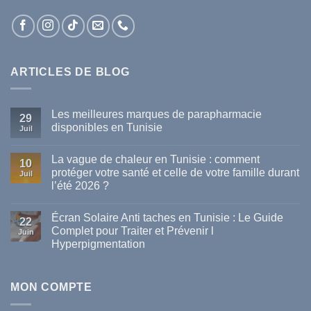
ARTICLES DE BLOG
Les meilleures marques de parapharmacie
29
disponibles en Tunisie
Juil
Aucun
commentaire
La vague de chaleur en Tunisie : comment
sur
10
Les
protéger votre santé et celle de votre famille durant
Juil
meilleures
l’été 2026 ?
marques
de
Aucun
parapharmacie
commentaire
disponibles
Écran Solaire Anti taches en Tunisie : Le Guide
sur
22
en
La
Complet pour Traiter et Prévenir l
Tunisie
Juin
vague
Hyperpigmentation
de
chaleur
Aucun
en
commentaire
Tunisie
sur
:
Écran
MON COMPTE
comment
Solaire
protéger
Anti
votre