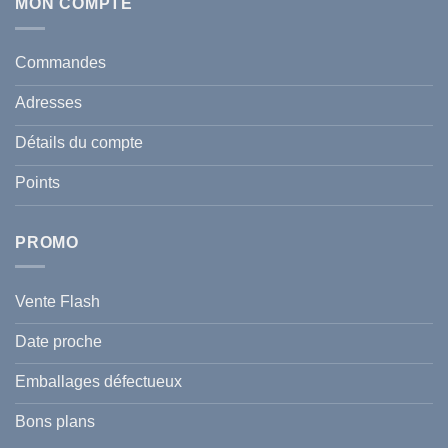
Écran
MON COMPTE
comment
Solaire
protéger
Anti
votre
taches
santé
en
et
Commandes
Tunisie
celle
:
de
Le
votre
Adresses
Guide
famille
Complet
durant
pour
l’été
Détails du compte
Traiter
2026
et
?
Prévenir
Points
l
Hyperpigmentation
PROMO
Vente Flash
Date proche
Emballages défectueux
Bons plans