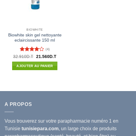
BIOWHITE
Biowhite skin gel nettoyante
eclaircissante 150 ml
(4)
Note
4
Le
Le
32.910
D.T
21.560
D.T
prix
prix
sur 5
initial
actuel
AJOUTER AU PANIER
était :
est :
32.910D.T.
21.560D.T.
A PROPOS
Vous trouverez sur votre
parapharmacie
numéro 1 en
Tunisie
tunisiepara.com
, un large choix de produits