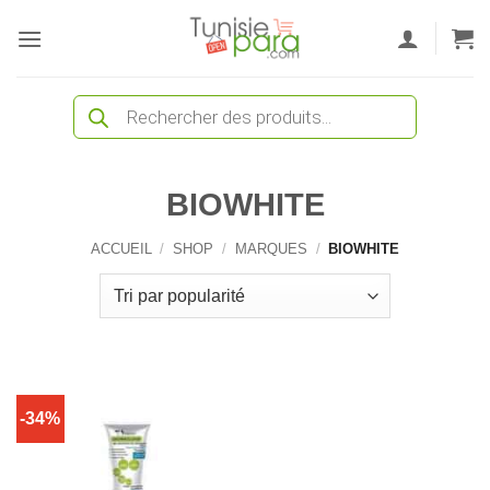
Passer
au
contenu
Recherche
de
produits
BIOWHITE
ACCUEIL
/
SHOP
/
MARQUES
/
BIOWHITE
-34%