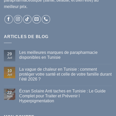
parapharmaceutique (santé, beauté, et bien être) au
meilleur prix.
ARTICLES DE BLOG
Les meilleures marques de parapharmacie
29
disponibles en Tunisie
Juil
Aucun
commentaire
La vague de chaleur en Tunisie : comment
sur
10
Les
protéger votre santé et celle de votre famille durant
Juil
meilleures
l’été 2026 ?
marques
de
Aucun
parapharmacie
commentaire
disponibles
Écran Solaire Anti taches en Tunisie : Le Guide
sur
22
en
La
Complet pour Traiter et Prévenir l
Tunisie
Juin
vague
Hyperpigmentation
de
chaleur
Aucun
en
commentaire
Tunisie
sur
: