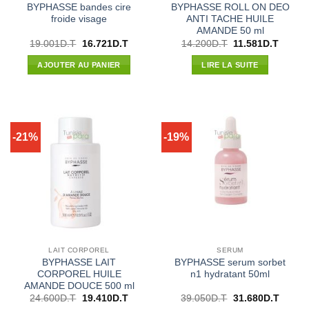
BYPHASSE bandes cire
BYPHASSE ROLL ON DEO
froide visage
ANTI TACHE HUILE
AMANDE 50 ml
Le
Le
Le
Le
19.001
D.T
16.721
D.T
14.200
D.T
11.581
D.T
prix
prix
prix
prix
initial
actuel
initial
actuel
AJOUTER AU PANIER
LIRE LA SUITE
était :
est :
était :
est :
19.001D.T.
16.721D.T.
14.200D.T.
11.581
-21%
-19%
LAIT CORPOREL
SERUM
BYPHASSE LAIT
BYPHASSE serum sorbet
CORPOREL HUILE
n1 hydratant 50ml
AMANDE DOUCE 500 ml
Le
Le
Le
Le
24.600
D.T
19.410
D.T
39.050
D.T
31.680
D.T
prix
prix
prix
prix