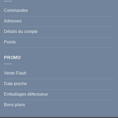
Anti
votre
taches
santé
en
et
Commandes
Tunisie
celle
:
de
Le
votre
Adresses
Guide
famille
Complet
durant
pour
l’été
Détails du compte
Traiter
2026
et
?
Prévenir
Points
l
Hyperpigmentation
PROMO
Vente Flash
Date proche
Emballages défectueux
Bons plans