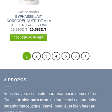
LAIT CORPOREL
BYPHASSE LAIT
CORPOREL NUTRITIF A LA
GELEE ROYALE 500ML
Le
Le
23.390
D.T
20.583
D.T
prix
prix
initial
actuel
AJOUTER AU PANIER
était :
est :
23.390D.T.
20.583D.T.
1
2
3
4
5
6
A PROPOS
Vous trouverez sur votre
parapharmacie
numéro 1 en
Tunisie
tunisiepara.com
, un large choix de produits
parapharmaceutique (santé, beauté, et bien être) au