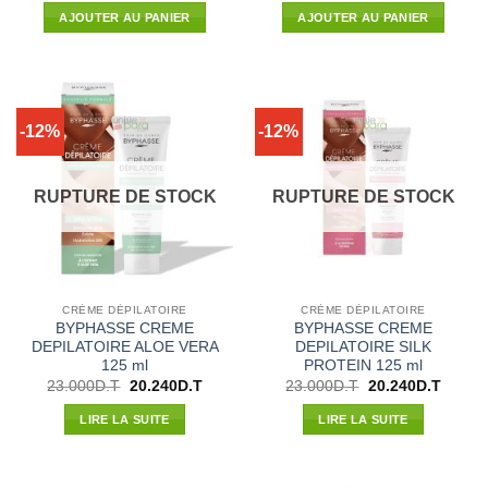
initial
actuel
initial
actuel
AJOUTER AU PANIER
AJOUTER AU PANIER
était :
est :
était :
est :
24.600D.T.
19.410D.T.
39.050D.T.
31.680
-12%
-12%
RUPTURE DE STOCK
RUPTURE DE STOCK
CRÈME DÉPILATOIRE
CRÈME DÉPILATOIRE
BYPHASSE CREME
BYPHASSE CREME
DEPILATOIRE ALOE VERA
DEPILATOIRE SILK
125 ml
PROTEIN 125 ml
Le
Le
Le
Le
23.000
D.T
20.240
D.T
23.000
D.T
20.240
D.T
prix
prix
prix
prix
initial
actuel
initial
actuel
LIRE LA SUITE
LIRE LA SUITE
était :
est :
était :
est :
23.000D.T.
20.240D.T.
23.000D.T.
20.240