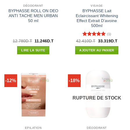
DÉODORANT
VISAGE
BYPHASSE ROLL ON DEO
BYPHASSE Lait
ANTI TACHE MEN URBAN
Eclaircissant Whitening
50 ml
Effect Extrait D’avoine
500ml
(1)
Note
5
sur
Le
Le
Le
Le
12.780
D.T
11.246
D.T
42.410
D.T
33.319
D.T
prix
prix
prix
prix
5
initial
actuel
initial
actuel
LIRE LA SUITE
AJOUTER AU PANIER
était :
est :
était :
est :
12.780D.T.
11.246D.T.
42.410D.T.
33.319
-12%
-18%
RUPTURE DE STOCK
EPILATION
DÉODORANT