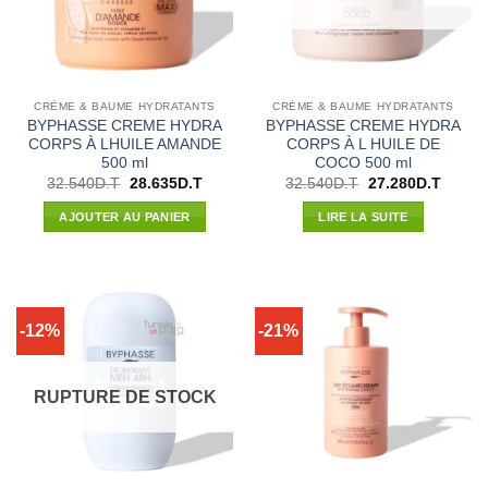
CRÈME & BAUME HYDRATANTS
CRÈME & BAUME HYDRATANTS
BYPHASSE CREME HYDRA
BYPHASSE CREME HYDRA
CORPS À LHUILE AMANDE
CORPS À L HUILE DE
500 ml
COCO 500 ml
Le
Le
Le
Le
32.540
D.T
28.635
D.T
32.540
D.T
27.280
D.T
prix
prix
prix
prix
initial
actuel
initial
actuel
AJOUTER AU PANIER
LIRE LA SUITE
était :
est :
était :
est :
32.540D.T.
28.635D.T.
32.540D.T.
27.280
-12%
-21%
RUPTURE DE STOCK