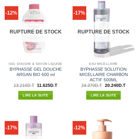
-12%
-17%
RUPTURE DE STOCK
RUPTURE DE STOCK
GEL DOUCHE & SAVON LIQUIDE
EAU MICELLAIRE
BYPHASSE GEL DOUCHE
BYPHASSE SOLUTION
ARGAN BIO 600 ml
MICELLAIRE CHARBON
ACTIF 500ML
Le
Le
Le
Le
13.210
D.T
11.625
D.T
24.370
D.T
20.240
D.T
prix
prix
prix
prix
initial
actuel
initial
actuel
LIRE LA SUITE
LIRE LA SUITE
était :
est :
était :
est :
13.210D.T.
11.625D.T.
24.370D.T.
20.240
-17%
-12%