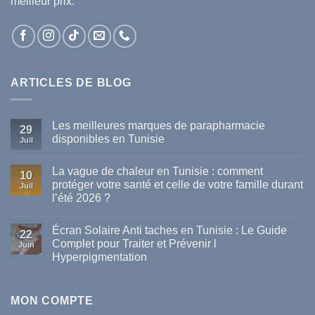
meilleur prix.
ARTICLES DE BLOG
Les meilleures marques de parapharmacie
29
disponibles en Tunisie
Juil
Aucun
commentaire
La vague de chaleur en Tunisie : comment
sur
10
Les
protéger votre santé et celle de votre famille durant
Juil
meilleures
l’été 2026 ?
marques
de
Aucun
parapharmacie
commentaire
disponibles
Écran Solaire Anti taches en Tunisie : Le Guide
sur
22
en
La
Complet pour Traiter et Prévenir l
Tunisie
Juin
vague
Hyperpigmentation
de
chaleur
Aucun
en
commentaire
Tunisie
sur
:
Écran
MON COMPTE
comment
Solaire
protéger