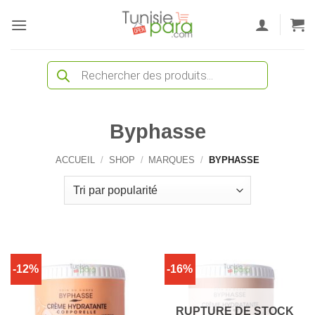
Passer
au
contenu
Recherche
de
produits
Byphasse
ACCUEIL
/
SHOP
/
MARQUES
/
BYPHASSE
-12%
-16%
RUPTURE DE STOCK