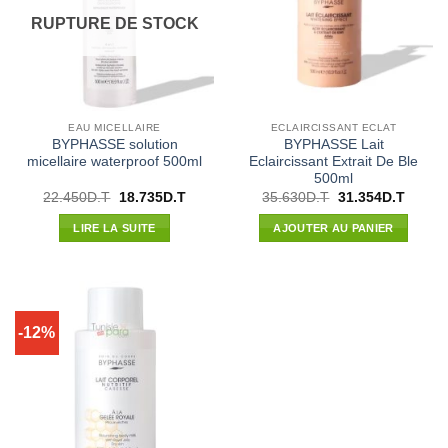
RUPTURE DE STOCK
EAU MICELLAIRE
ECLAIRCISSANT ECLAT
BYPHASSE solution
BYPHASSE Lait
micellaire waterproof 500ml
Eclaircissant Extrait De Ble
500ml
Le
Le
Le
Le
22.450
D.T
18.735
D.T
35.630
D.T
31.354
D.T
prix
prix
prix
prix
initial
actuel
initial
actuel
LIRE LA SUITE
AJOUTER AU PANIER
était :
est :
était :
est :
22.450D.T.
18.735D.T.
35.630D.T.
31.354
-12%