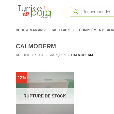
Passer
Recherche
au
de
produits
contenu
BÉBÉ & MAMAN
CAPILLAIRE
COMPLÉMENTS ALI
CALMODERM
ACCUEIL
/
SHOP
/
MARQUES
/
CALMODERM
-12%
RUPTURE DE STOCK