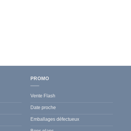
PROMO
Vente Flash
Date proche
Emballages défectueux
Bons plans