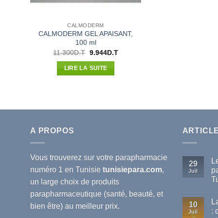
CALMODERM
CALMODERM GEL APAISANT,
100 ml
Le
Le
11.300
D.T
9.944
D.T
prix
prix
initial
actuel
LIRE LA SUITE
était :
est :
11.300D.T.
9.944D.T.
A PROPOS
ARTICL
Vous trouverez sur votre
parapharmacie
L
29
numéro 1 en Tunisie
tunisiepara.com
,
p
Juil
T
un large choix de produits
Au
parapharmaceutique (santé, beauté, et
co
L
sur
10
bien être) au meilleur prix.
Le
:
Juil
mei