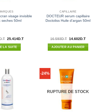
MARQUES
CAPILLAIRE
an visage invisible
DOCTEUR serum capillaire
 seches 50ml
Doctoliss Huile d’argan 50ml
Le
Le
Le
Le
D.T
25.414
D.T
16.593
D.T
14.602
D.T
prix
prix
prix
prix
initial
actuel
initial
actuel
RE LA SUITE
AJOUTER AU PANIER
était :
est :
était :
est :
65.800D.T.
25.414D.T.
16.593D.T.
14.602D.T.
-24%
RUPTURE DE STOCK