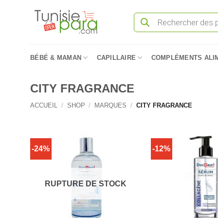
Passer
Recherche
au
de
produits
contenu
BÉBÉ & MAMAN
CAPILLAIRE
COMPLÉMENTS ALI
CITY FRAGRANCE
ACCUEIL
/
SHOP
/
MARQUES
/
CITY FRAGRANCE
-24%
-12%
RUPTURE DE STOCK