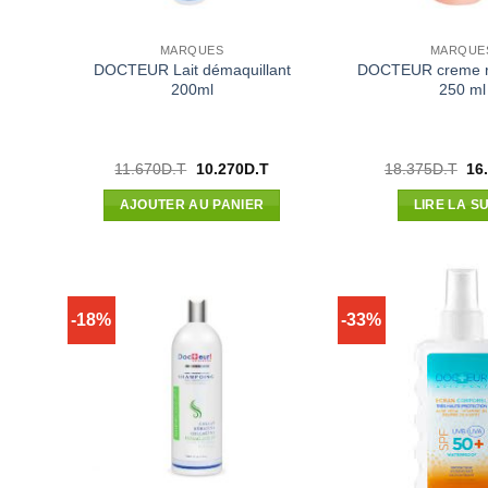
MARQUES
MARQUE
DOCTEUR Lait démaquillant
DOCTEUR creme r
200ml
250 ml
Le
Le
Le
11.670
D.T
10.270
D.T
18.375
D.T
16
prix
prix
pri
initial
actuel
init
AJOUTER AU PANIER
LIRE LA SU
était :
est :
étai
11.670D.T.
10.270D.T.
18.
-18%
-33%