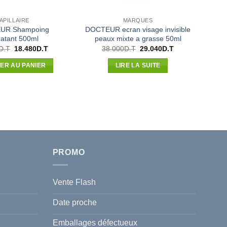
APILLAIRE
MARQUES
UR Shampoing
DOCTEUR ecran visage invisible
atant 500ml
peaux mixte a grasse 50ml
Le
Le
Le
Le
D.T
18.480
D.T
38.000
D.T
29.040
D.T
prix
prix
prix
prix
initial
actuel
initial
actuel
ER AU PANIER
LIRE LA SUITE
était :
est :
était :
est :
22.534D.T.
18.480D.T.
38.000D.T.
29.040D.T.
PROMO
Vente Flash
Date proche
Emballages défectueux