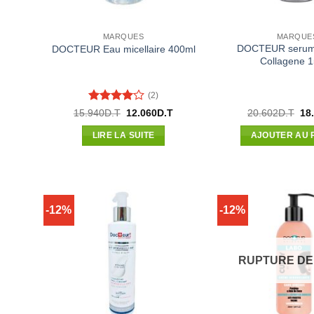
MARQUES
MARQUE
DOCTEUR serum c
DOCTEUR Eau micellaire 400ml
Collagene 
(2)
Note
4
Le
Le
Le
15.940
D.T
12.060
D.T
20.602
D.T
18
prix
prix
pri
sur 5
initial
actuel
init
LIRE LA SUITE
AJOUTER AU 
était :
est :
étai
15.940D.T.
12.060D.T.
20.
-12%
-12%
RUPTURE DE