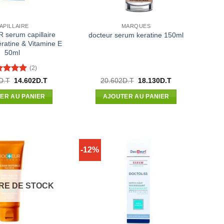
APILLAIRE
MARQUES
serum capillaire
docteur serum keratine 150ml
ératine & Vitamine E
50ml
(2)
te
5
sur
Le
Le
Le
Le
D.T
14.602
D.T
20.602
D.T
18.130
D.T
prix
prix
prix
prix
initial
actuel
initial
actuel
ER AU PANIER
AJOUTER AU PANIER
était :
est :
était :
est :
16.593D.T.
14.602D.T.
20.602D.T.
18.130D.T.
-12%
RE DE STOCK