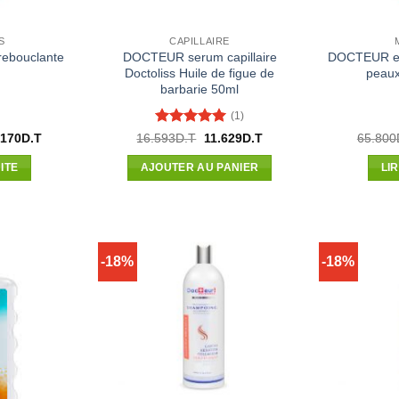
S
CAPILLAIRE
ebouclante
DOCTEUR serum capillaire
DOCTEUR ecr
Doctoliss Huile de figue de
peaux
barbarie 50ml
(1)
Note
5
sur
Le
Le
Le
.170
D.T
16.593
D.T
11.629
D.T
65.800
x
prix
prix
prix
5
ial
actuel
initial
actuel
ITE
AJOUTER AU PANIER
LI
t :
est :
était :
est :
375D.T.
16.170D.T.
16.593D.T.
11.629D.T.
-18%
-18%