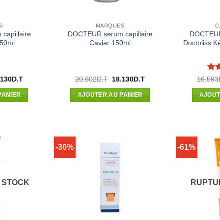
S
MARQUES
C
apillaire
DOCTEUR serum capillaire
DOCTEUR 
150ml
Caviar 150ml
Doctoliss K
No
Le
Le
Le
.130
D.T
20.602
D.T
18.130
D.T
16.593
x
prix
prix
prix
5
ial
actuel
initial
actuel
PANIER
AJOUTER AU PANIER
AJOUT
t :
est :
était :
est :
602D.T.
18.130D.T.
20.602D.T.
18.130D.T.
-30%
-61%
 STOCK
RUPTU