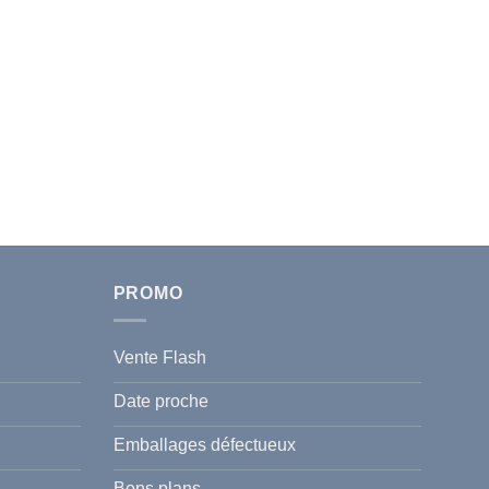
PROMO
Vente Flash
Date proche
Emballages défectueux
Bons plans