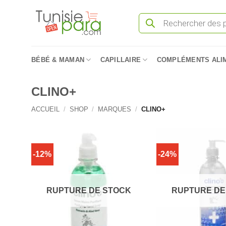
Passer
Recherche
au
de
produits
contenu
BÉBÉ & MAMAN
CAPILLAIRE
COMPLÉMENTS ALI
CLINO+
ACCUEIL
/
SHOP
/
MARQUES
/
CLINO+
-12%
-24%
RUPTURE DE STOCK
RUPTURE DE