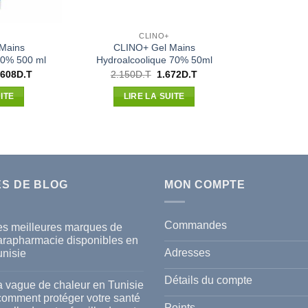
CLINO+
Mains
CLINO+ Gel Mains
70% 500 ml
Hydroalcoolique 70% 50ml
Le
Le
Le
.608
D.T
2.150
D.T
1.672
D.T
x
prix
prix
prix
ial
actuel
initial
actuel
ITE
LIRE LA SUITE
t :
est :
était :
est :
300D.T.
14.608D.T.
2.150D.T.
1.672D.T.
ES DE BLOG
MON COMPTE
Commandes
es meilleures marques de
arapharmacie disponibles en
Adresses
unisie
cun
mmentaire
Détails du compte
a vague de chaleur en Tunisie
s
 comment protéger votre santé
lleures
Points