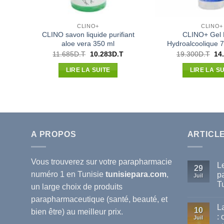
CLINO+
CLINO+
CLINO savon liquide purifiant
CLINO+ Gel 
aloe vera 350 ml
Hydroalcoolique 
Le
Le
Le
11.685
D.T
10.283
D.T
19.300
D.T
14
prix
prix
pri
initial
actuel
init
LIRE LA SUITE
LIRE LA SU
était :
est :
étai
11.685D.T.
10.283D.T.
19.
A PROPOS
ARTICL
Vous trouverez sur votre
parapharmacie
L
29
numéro 1 en Tunisie
tunisiepara.com
,
p
Juil
T
un large choix de produits
Au
parapharmaceutique (santé, beauté, et
co
L
sur
10
bien être) au meilleur prix.
Le
:
Juil
mei