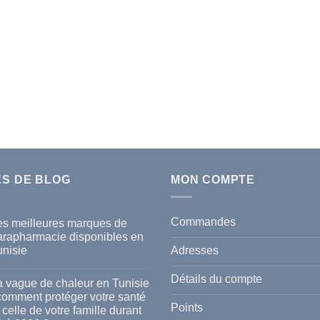
ES DE BLOG
MON COMPTE
Commandes
es meilleures marques de
arapharmacie disponibles en
Adresses
unisie
cun
mmentaire
Détails du compte
a vague de chaleur en Tunisie
s
 comment protéger votre santé
lleures
Points
 celle de votre famille durant
rques