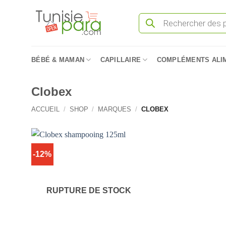
Passer
Recherche
au
de
produits
contenu
BÉBÉ & MAMAN
CAPILLAIRE
COMPLÉMENTS ALI
Clobex
ACCUEIL
/
SHOP
/
MARQUES
/
CLOBEX
-12%
RUPTURE DE STOCK