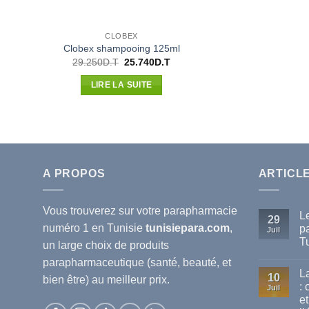
CLOBEX
Clobex shampooing 125ml
Le
Le
29.250
D.T
25.740
D.T
prix
prix
initial
actuel
LIRE LA SUITE
était :
est :
29.250D.T.
25.740D.T.
A PROPOS
ARTICL
Vous trouverez sur votre
parapharmacie
L
29
numéro 1 en Tunisie
tunisiepara.com
,
p
Juil
T
un large choix de produits
Au
parapharmaceutique (santé, beauté, et
co
L
sur
10
bien être) au meilleur prix.
Le
:
Juil
mei
et
ma