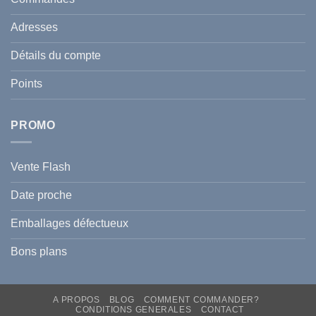
Tunisie
celle
:
de
Le
votre
Adresses
Guide
famille
Complet
durant
pour
l’été
Détails du compte
Traiter
2026
et
?
Prévenir
Points
l
Hyperpigmentation
PROMO
Vente Flash
Date proche
Emballages défectueux
Bons plans
A PROPOS
BLOG
COMMENT COMMANDER?
CONDITIONS GENERALES
CONTACT