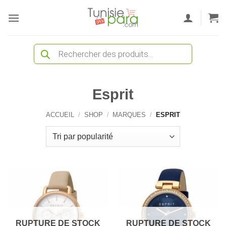
Passer
au
contenu
Recherche
de
produits
Esprit
ACCUEIL
/
SHOP
/
MARQUES
/
ESPRIT
RUPTURE DE STOCK
RUPTURE DE STOCK