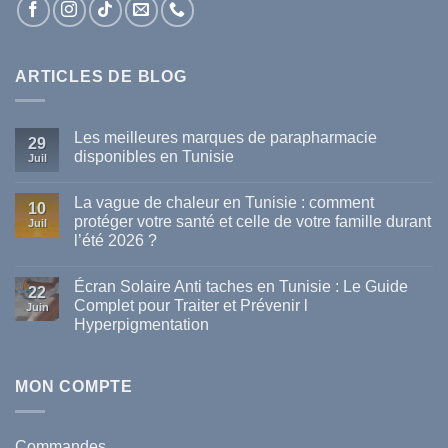
ARTICLES DE BLOG
Les meilleures marques de parapharmacie
29
disponibles en Tunisie
Juil
Aucun
commentaire
La vague de chaleur en Tunisie : comment
sur
10
Les
protéger votre santé et celle de votre famille durant
Juil
meilleures
l’été 2026 ?
marques
de
Aucun
parapharmacie
commentaire
disponibles
Écran Solaire Anti taches en Tunisie : Le Guide
sur
22
en
La
Complet pour Traiter et Prévenir l
Tunisie
Juin
vague
Hyperpigmentation
de
chaleur
Aucun
en
commentaire
Tunisie
sur
:
Écran
MON COMPTE
comment
Solaire
protéger
Anti
votre
taches
santé
en
et
Commandes