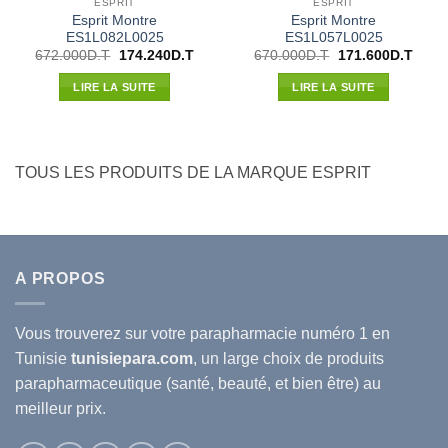
ESPRIT
ESPRIT
Esprit Montre
Esprit Montre
ES1L082L0025
ES1L057L0025
Le
Le
Le
Le
672.000
D.T
174.240
D.T
670.000
D.T
171.600
D.T
prix
prix
prix
prix
initial
actuel
initial
actue
LIRE LA SUITE
LIRE LA SUITE
était :
est :
était :
est :
672.000D.T.
174.240D.T.
670.000D.T.
171.6
TOUS LES PRODUITS DE LA MARQUE ESPRIT
A PROPOS
Vous trouverez sur votre
parapharmacie
numéro 1 en
Tunisie
tunisiepara.com
, un large choix de produits
parapharmaceutique (santé, beauté, et bien être) au
meilleur prix.