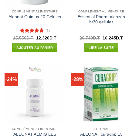
COMPLÉMENT ALIMENTAIRE
COMPLÉMENT ALIMENTAIRE
Essential Pharm aleozen
Aleonat Quintux 20 Gélules
bt30 gellules
(1)
Note
5
sur
Le
Le
Le
Le
15.550
D.T
12.320
D.T
20.740
D.T
16.245
D.T
prix
prix
prix
prix
5
initial
actuel
initial
actuel
AJOUTER AU PANIER
LIRE LA SUITE
était :
est :
était :
est :
15.550D.T.
12.320D.T.
20.740D.T.
16.245
-24%
-28%
COMPLÉMENT ALIMENTAIRE
ALEONAT
ALEONAT ALMIG LES
ALEONAT curagrip 15