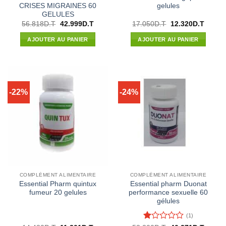
CRISES MIGRAINES 60
gelules
GELULES
Le
Le
Le
Le
56.818
D.T
42.999
D.T
17.050
D.T
12.320
D.T
prix
prix
prix
prix
initial
actuel
initial
actuel
AJOUTER AU PANIER
AJOUTER AU PANIER
était :
est :
était :
est :
56.818D.T.
42.999D.T.
17.050D.T.
12.320
-22%
-24%
COMPLÉMENT ALIMENTAIRE
COMPLÉMENT ALIMENTAIRE
Essential Pharm quintux
Essential pharm Duonat
fumeur 20 gelules
performance sexuelle 60
gélules
(1)