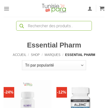
Passer
au
contenu
Recherche
de
produits
Essential Pharm
ACCUEIL
/
SHOP
/
MARQUES
/
ESSENTIAL PHARM
-24%
-12%