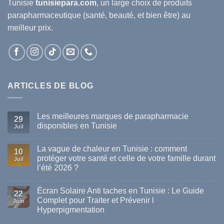
Tunisie
tunisiepara.com
, un large choix de produits
parapharmaceutique (santé, beauté, et bien être) au
meilleur prix.
ARTICLES DE BLOG
Les meilleures marques de parapharmacie
29
disponibles en Tunisie
Juil
Aucun
commentaire
La vague de chaleur en Tunisie : comment
sur
10
Les
protéger votre santé et celle de votre famille durant
Juil
meilleures
l’été 2026 ?
marques
de
Aucun
parapharmacie
commentaire
disponibles
Écran Solaire Anti taches en Tunisie : Le Guide
sur
22
en
La
Complet pour Traiter et Prévenir l
Tunisie
Juin
vague
Hyperpigmentation
de
chaleur
Aucun
en