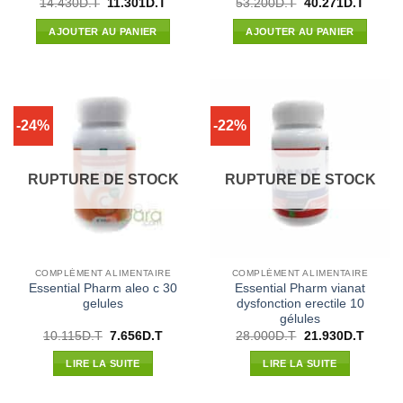
Note
Le
Le
Le
Le
14.430
D.T
11.301
D.T
53.200
D.T
40.271
D.T
prix
prix
prix
prix
1
initial
actuel
initial
actuel
sur
AJOUTER AU PANIER
AJOUTER AU PANIER
était :
est :
était :
est :
5
14.430D.T.
11.301D.T.
53.200D.T.
40.271
-24%
-22%
RUPTURE DE STOCK
RUPTURE DE STOCK
COMPLÉMENT ALIMENTAIRE
COMPLÉMENT ALIMENTAIRE
Essential Pharm aleo c 30
Essential Pharm vianat
gelules
dysfonction erectile 10
gélules
Le
Le
Le
Le
10.115
D.T
7.656
D.T
28.000
D.T
21.930
D.T
prix
prix
prix
prix
initial
actuel
initial
actuel
LIRE LA SUITE
LIRE LA SUITE
était :
est :
était :
est :
10.115D.T.
7.656D.T.
28.000D.T.
21.930