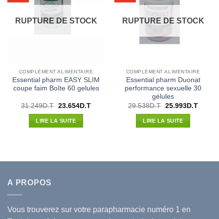
RUPTURE DE STOCK
RUPTURE DE STOCK
COMPLÉMENT ALIMENTAIRE
COMPLÉMENT ALIMENTAIRE
Essential pharm EASY SLIM
Essential pharm Duonat
coupe faim Boîte 60 gelules
performance sexuelle 30
gélules
Le
Le
Le
Le
31.249
D.T
23.654
D.T
29.538
D.T
25.993
D.T
prix
prix
prix
prix
initial
actuel
initial
actuel
LIRE LA SUITE
LIRE LA SUITE
était :
est :
était :
est :
31.249D.T.
23.654D.T.
29.538D.T.
25.993
A PROPOS
Vous trouverez sur votre
parapharmacie
numéro 1 en