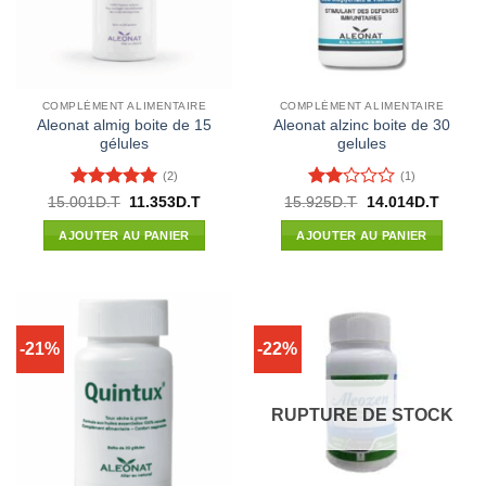
COMPLÉMENT ALIMENTAIRE
COMPLÉMENT ALIMENTAIRE
Aleonat almig boite de 15
Aleonat alzinc boite de 30
gélules
gelules
(2)
(1)
Note
5
sur
Note
Le
Le
Le
Le
15.001
D.T
11.353
D.T
15.925
D.T
14.014
D.T
prix
prix
prix
prix
5
2
initial
actuel
initial
actuel
sur
AJOUTER AU PANIER
AJOUTER AU PANIER
était :
est :
était :
est :
5
15.001D.T.
11.353D.T.
15.925D.T.
14.014
-21%
-22%
RUPTURE DE STOCK