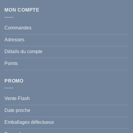
commentaire
Tunisie
sur
:
Écran
MON COMPTE
comment
Solaire
protéger
Anti
votre
taches
santé
en
et
Commandes
Tunisie
celle
:
de
Le
votre
Adresses
Guide
famille
Complet
durant
pour
l’été
Détails du compte
Traiter
2026
et
?
Prévenir
Points
l
Hyperpigmentation
PROMO
Vente Flash
Date proche
Emballages défectueux