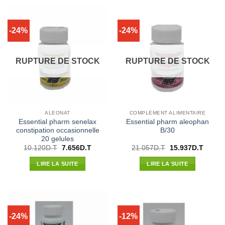
-24%
-24%
RUPTURE DE STOCK
RUPTURE DE STOCK
ALEONAT
COMPLÉMENT ALIMENTAIRE
Essential pharm senelax
Essential pharm aleophan
constipation occasionnelle
B/30
20 gelules
Le
Le
Le
Le
10.120
D.T
7.656
D.T
21.057
D.T
15.937
D.T
prix
prix
prix
prix
initial
actuel
initial
actuel
LIRE LA SUITE
LIRE LA SUITE
était :
est :
était :
est :
10.120D.T.
7.656D.T.
21.057D.T.
15.937
-24%
-12%