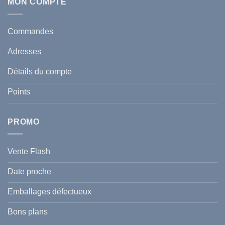
Écran
MON COMPTE
comment
Solaire
protéger
Anti
votre
taches
santé
en
et
Commandes
Tunisie
celle
:
de
Le
votre
Adresses
Guide
famille
Complet
durant
pour
l’été
Détails du compte
Traiter
2026
et
?
Prévenir
Points
l
Hyperpigmentation
PROMO
Vente Flash
Date proche
Emballages défectueux
Bons plans