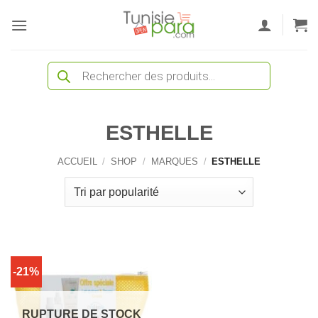
Passer
au
contenu
Recherche
de
produits
ESTHELLE
ACCUEIL
/
SHOP
/
MARQUES
/
ESTHELLE
-21%
RUPTURE DE STOCK