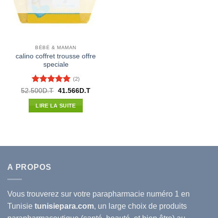
BÉBÉ & MAMAN
calino coffret trousse offre
speciale
(2)
Note
5
sur
Le
Le
52.500
D.T
41.566
D.T
prix
prix
5
initial
actuel
LIRE LA SUITE
était :
est :
52.500D.T.
41.566D.T.
A PROPOS
Vous trouverez sur votre
parapharmacie
numéro 1 en
Tunisie
tunisiepara.com
, un large choix de produits