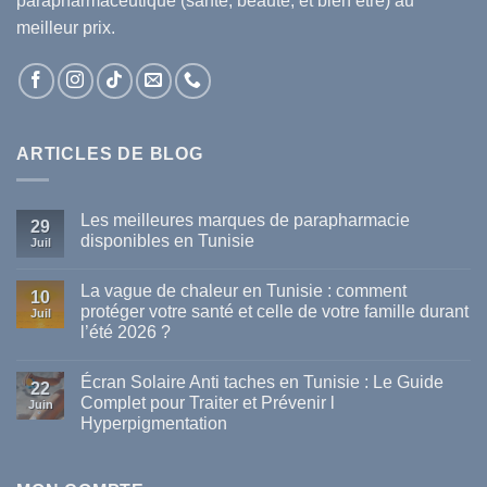
parapharmaceutique (santé, beauté, et bien être) au
meilleur prix.
ARTICLES DE BLOG
Les meilleures marques de parapharmacie
29
disponibles en Tunisie
Juil
Aucun
commentaire
La vague de chaleur en Tunisie : comment
sur
10
Les
protéger votre santé et celle de votre famille durant
Juil
meilleures
l’été 2026 ?
marques
de
Aucun
parapharmacie
commentaire
disponibles
Écran Solaire Anti taches en Tunisie : Le Guide
sur
22
en
La
Complet pour Traiter et Prévenir l
Tunisie
Juin
vague
Hyperpigmentation
de
chaleur
Aucun
en
commentaire
Tunisie
sur
: